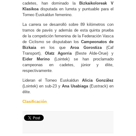
cadetes, han dominado la
Bizkaikoloreak V
Klasikoa
disputada en Iurreta y puntuable para el
Torneo Euskaldun femenino.
La carrera se desarrolló sobre 89 kilómetros con
tramos de pavés y además de esta quinta prueba
de la competición femenina de la Federación Vasca
de Ciclismo se disputaban los
Campeonatos de
Bizkaia
en los que
Aroa Gorostiza
(Caf
Transport),
Olatz Agorria
(Beste Alde-Orue) y
Eider Merino
(Lointek) se han proclamado
campeonas en cadetes, júnior y élite,
respectivamente.
Lideran el Torneo Euskaldun
Alicia González
(Lointek) en sub-23 y
Ana Usabiaga
(Eustrack) en
élite.
Clasificación