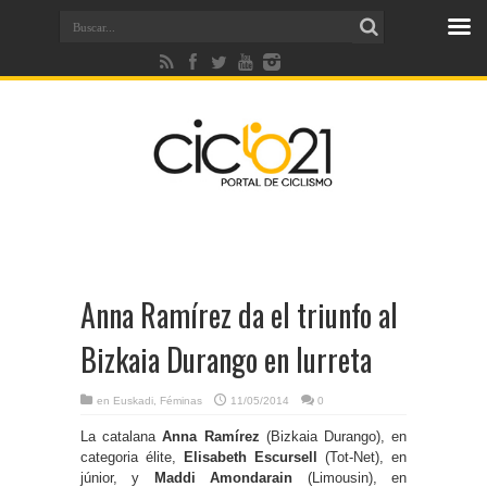
Anna Ramírez da el triunfo al
Bizkaia Durango en Iurreta
en
Euskadi
,
Féminas
11/05/2014
0
La catalana
Anna Ramírez
(Bizkaia Durango), en
categoria élite,
Elisabeth Escursell
(Tot-Net), en
júnior, y
Maddi Amondarain
(Limousin), en