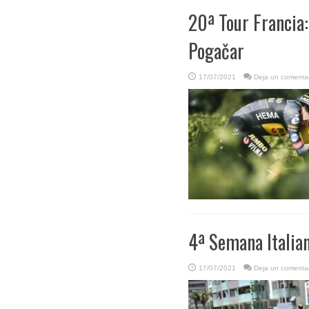
20ª Tour Francia:
Pogačar
17/07/2021
Deja un comentar
4ª Semana Italian
17/07/2021
Deja un comentar