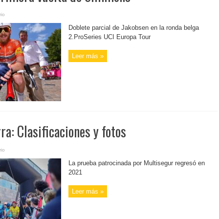
io
Doblete parcial de Jakobsen en la ronda belga
2.ProSeries UCI Europa Tour
Leer más »
ra: Clasificaciones y fotos
io
La prueba patrocinada por Multisegur regresó en
2021
Leer más »