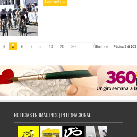
Leer más »
5
4
6
7
»
10
20
30
...
Último »
Página 5 di 103
NOTICIAS EN IMÁGENES | INTERNACIONAL