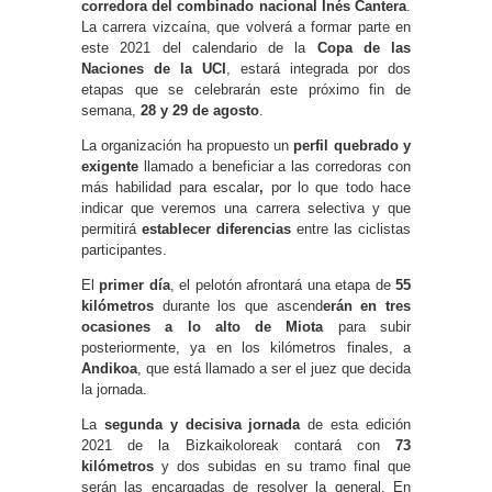
corredora del combinado nacional Inés Cantera
.
La carrera vizcaína, que volverá a formar parte en
este 2021 del calendario de la
Copa de las
Naciones de la UCI
, estará integrada por dos
etapas que se celebrarán este próximo fin de
semana,
28 y 29 de agosto
.
La organización ha propuesto un
perfil quebrado y
exigente
llamado a beneficiar a las corredoras con
más habilidad para escalar
,
por lo que todo hace
indicar que veremos una carrera selectiva y que
permitirá
establecer diferencias
entre las ciclistas
participantes.
El
primer día
, el pelotón afrontará una etapa de
55
kilómetros
durante los que ascend
erán en tres
ocasiones a lo alto de Miota
para subir
posteriormente, ya en los kilómetros finales, a
Andikoa
, que está llamado a ser el juez que decida
la jornada.
La
segunda y decisiva jornada
de esta edición
2021 de la Bizkaikoloreak contará con
73
kilómetros
y dos subidas en su tramo final que
serán las encargadas de resolver la general. En