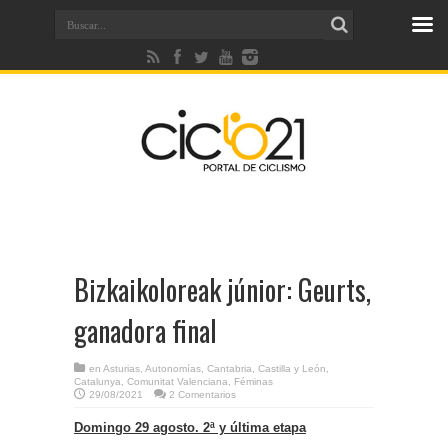
Bizkaikoloreak júnior: Geurts,
ganadora final
en
Asturias
,
Autonomías
,
Cantabria
,
Castilla y León
,
Catalunya
,
Comunitat Valenciana
,
Féminas
29/08/2021
2 Comentarios
Domingo 29 agosto. 2ª y última etapa