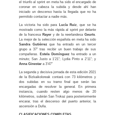
el triunfo al sprint en meta ha sido el encargado de
coronar en cabeza la subida y desde ahí han
iniciado un descenso hasta la llegada que no ha
permitido contactar a nadie más.
La victoria ha sido para
Lucía Ruiz
, que se ha
mostrado como la más rápida al sprint por delante
de la francesa
Rayer
y de la neerlandesa
Geurts
.
La mejor de la selección española en meta ha sido
Sandra Gutiérrez
que ha entrado en un tercer
grupo a 37” tras recibir un buen trabajo de sus
compañeras.
Estela Domínguez
ha entrado a un
minuto; San Justo a 1’21”; Lydia Pinto a 2’11”; y
Anna Ginestar
a 3’47”
La segunda y decisiva jornada de esta edición 2021
de la Bizkaikoloreak contará con 73 kilómetros y
dos subidas en su tramo final que serán las
encargadas de resolver la general. En primera
instancia, cuando resten algo menos de 20
kilómetros, subirán San Trokaz para posteriormente
encarar, tras el descenso del puerto anterior, la
ascensión a Duña.
CLASIFICACIONES COMPLETAS