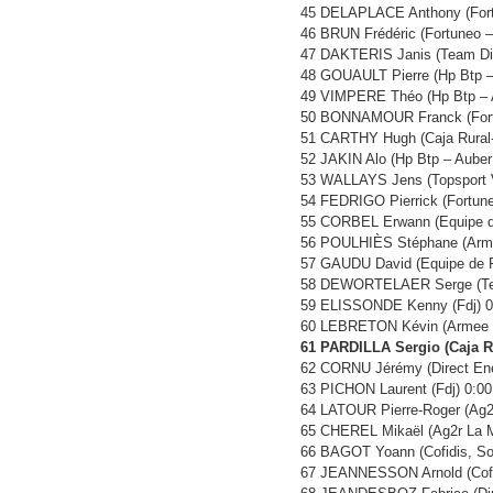
45 DELAPLACE Anthony (Fortu
46 BRUN Frédéric (Fortuneo –
47 DAKTERIS Janis (Team Dif
48 GOUAULT Pierre (Hp Btp –
49 VIMPERE Théo (Hp Btp – A
50 BONNAMOUR Franck (Fortun
51 CARTHY Hugh (Caja Rural-
52 JAKIN Alo (Hp Btp – Auber
53 WALLAYS Jens (Topsport V
54 FEDRIGO Pierrick (Fortune
55 CORBEL Erwann (Equipe d
56 POULHIÈS Stéphane (Arme
57 GAUDU David (Equipe de F
58 DEWORTELAER Serge (Team
59 ELISSONDE Kenny (Fdj) 0
60 LEBRETON Kévin (Armee D
61 PARDILLA Sergio (Caja R
62 CORNU Jérémy (Direct Ene
63 PICHON Laurent (Fdj) 0:00
64 LATOUR Pierre-Roger (Ag2r
65 CHEREL Mikaël (Ag2r La M
66 BAGOT Yoann (Cofidis, Sol
67 JEANNESSON Arnold (Cofidi