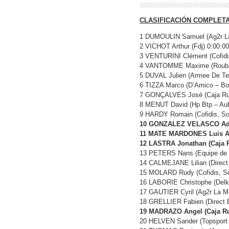
CLASIFICACIÓN COMPLET
1 DUMOULIN Samuel (Ag2r La
2 VICHOT Arthur (Fdj) 0:00:00
3 VENTURINI Clément (Cofidis
4 VANTOMME Maxime (Roubaix
5 DUVAL Julien (Armee De Ter
6 TIZZA Marco (D’Amico – Bot
7 GONÇALVES José (Caja Rur
8 MENUT David (Hp Btp – Aub
9 HARDY Romain (Cofidis, Sol
10 GONZALEZ VELASCO Adria
11 MATE MARDONES Luis Ange
12 LASTRA Jonathan (Caja R
13 PETERS Nans (Equipe de 
14 CALMEJANE Lilian (Direct 
15 MOLARD Rudy (Cofidis, Sol
16 LABORIE Christophe (Delk
17 GAUTIER Cyril (Ag2r La Mo
18 GRELLIER Fabien (Direct E
19 MADRAZO Angel (Caja Ru
20 HELVEN Sander (Topsport V