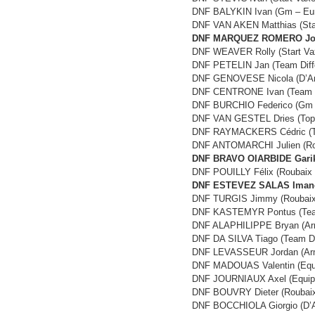
DNF BALYKIN Ivan (Gm – Eur
DNF VAN AKEN Matthias (Star
DNF MARQUEZ ROMERO Jose 
DNF WEAVER Rolly (Start Vax
DNF PETELIN Jan (Team Diff
DNF GENOVESE Nicola (D’Ami
DNF CENTRONE Ivan (Team Di
DNF BURCHIO Federico (Gm –
DNF VAN GESTEL Dries (Topsp
DNF RAYMACKERS Cédric (Te
DNF ANTOMARCHI Julien (Roub
DNF BRAVO OIARBIDE Gariko
DNF POUILLY Félix (Roubaix M
DNF ESTEVEZ SALAS Imanol
DNF TURGIS Jimmy (Roubaix M
DNF KASTEMYR Pontus (Team
DNF ALAPHILIPPE Bryan (Arm
DNF DA SILVA Tiago (Team Di
DNF LEVASSEUR Jordan (Arm
DNF MADOUAS Valentin (Equi
DNF JOURNIAUX Axel (Equipe
DNF BOUVRY Dieter (Roubaix 
DNF BOCCHIOLA Giorgio (D’A