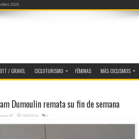
erfiles 2026
BTT / GRAVEL
CICLOTURISMO
FÉMINAS
MÁS CICLISMOS
 Sam Dumoulin remata su fin de semana
ticias INT
29/05/2016
0