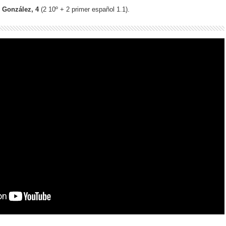
 González, 4
(2 10º + 2 primer español 1.1).