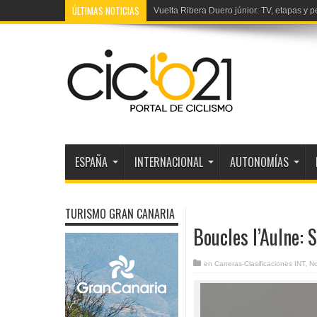
ÚLTIMAS NOTICIAS
Vuelta Ribera Duero júnior: TV, etapas y p
ESPAÑA
INTERNACIONAL
AUTONOMÍAS
TURISMO GRAN CANARIA
Boucles l’Aulne:
en
Carreras-Clasificaciones INT
,
No