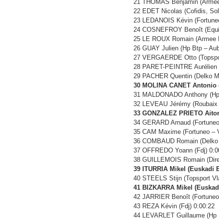
21 THOMAS Benjamin (Armee 
22 EDET Nicolas (Cofidis, Sol
23 LEDANOIS Kévin (Fortuneo 
24 COSNEFROY Benoît (Equip
25 LE ROUX Romain (Armee D
26 GUAY Julien (Hp Btp – Aub
27 VERGAERDE Otto (Topsport
28 PARET-PEINTRE Aurélien (
29 PACHER Quentin (Delko Ma
30 MOLINA CANET Antonio (
31 MALDONADO Anthony (Hp B
32 LEVEAU Jérémy (Roubaix M
33 GONZALEZ PRIETO Aitor 
34 GERARD Arnaud (Fortuneo 
35 CAM Maxime (Fortuneo – Vi
36 COMBAUD Romain (Delko M
37 OFFREDO Yoann (Fdj) 0:0
38 GUILLEMOIS Romain (Direc
39 ITURRIA Mikel (Euskadi 
40 STEELS Stijn (Topsport Vl
41 BIZKARRA Mikel (Euskadi
42 JARRIER Benoît (Fortuneo 
43 REZA Kévin (Fdj) 0:00:22
44 LEVARLET Guillaume (Hp B