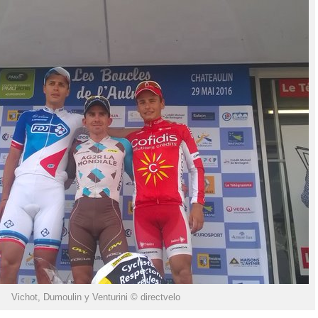
Vichot, Dumoulin y Venturini © directvelo