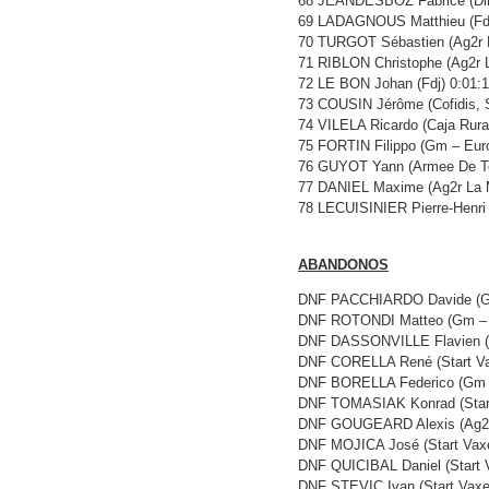
68 JEANDESBOZ Fabrice (Dire
69 LADAGNOUS Matthieu (Fdj
70 TURGOT Sébastien (Ag2r L
71 RIBLON Christophe (Ag2r L
72 LE BON Johan (Fdj) 0:01:
73 COUSIN Jérôme (Cofidis, S
74 VILELA Ricardo (Caja Rura
75 FORTIN Filippo (Gm – Euro
76 GUYOT Yann (Armee De Te
77 DANIEL Maxime (Ag2r La M
78 LECUISINIER Pierre-Henri 
ABANDONOS
DNF PACCHIARDO Davide (Gm
DNF ROTONDI Matteo (Gm – 
DNF DASSONVILLE Flavien (H
DNF CORELLA René (Start Va
DNF BORELLA Federico (Gm –
DNF TOMASIAK Konrad (Start
DNF GOUGEARD Alexis (Ag2r
DNF MOJICA José (Start Vaxe
DNF QUICIBAL Daniel (Start V
DNF STEVIC Ivan (Start Vaxes