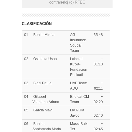
contrarreloj (c) RFEC
CLASIFICACIÓN
01
Benito Mireia
AG
35:48
Insurance-
Soudal
Team
02
Ostolaza Usoa
Laboral
+
Kutxa-
01:13
Fundacion
Euskadi
03
Blasi Paula
UAE Team
+
ADQ
02:11
04
Gilabert
Eneicat-CM
+
Vilaplana Ariana
Team
02:29
05
Garcia Mavi
Liv AlUla
+
Jayco
02:40
06
Banlles
Massi Baix
+
Santamaria Maria
Ter
02:45