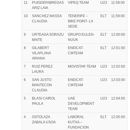
11
PUIGDEFABREGAS
VIPEQ TEAM
U23
11:58:00
ARIZ LAIA
10
SANCHEZ MASSA
TENERIFE –
ELT
11:59:00
CLAUDIA
BIKE POINT- LA
SEDE
9
URTEAGA SORAZU
GRUPO EULEN-
ELT
12:00:00
MAITE
NUUK
8
GILABERT
ENEICAT-
ELT
12:01:00
VILAPLANA
CMTEAM
ARIANA
7
RUIZ PEREZ
MOVISTAR TEAM
U23
12:02:00
LAURA
6
SAN JUSTO
ENEICAT-
U23
12:03:00
MANTECON
CMTEAM
CLAUDIA
5
BLASI CAIROL
UAE
U23
12:04:00
PAULA
DEVELOPMENT
TEAM
4
OSTOLAZA
LABORAL
ELT
12:05:00
ZABALA USOA
KUTXA –
FUNDACION