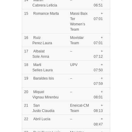
Cabrera Leticia
06:51
15
Romance Marta
Massi Baix
+
Ter
07:01
Women’s
Team
16
Ruiz
Movistar
+
Perez Laura
Team
07:01
17
Albalat
–
+
Sole Anna
07:12
18
Marti
UPV
+
Selles Laura
07:50
19
Baraldes Isis
–
+
07:59
20
Miquel
–
+
Vignau Mirentxu
08:01
21
San
Eneicat-CM
+
Justo Claudia
Team
08:13
22
Abril Lucia
–
+
08:47