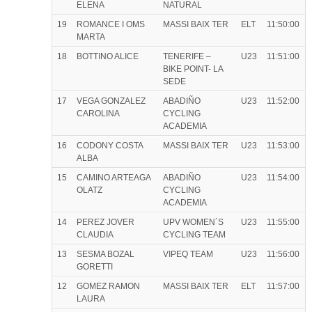
ELENA
NATURAL
19
ROMANCE I OMS
MASSI BAIX TER
ELT
11:50:00
MARTA
18
BOTTINO ALICE
TENERIFE –
U23
11:51:00
BIKE POINT- LA
SEDE
17
VEGA GONZALEZ
ABADIÑO
U23
11:52:00
CAROLINA
CYCLING
ACADEMIA
16
CODONY COSTA
MASSI BAIX TER
U23
11:53:00
ALBA
15
CAMINO ARTEAGA
ABADIÑO
U23
11:54:00
OLATZ
CYCLING
ACADEMIA
14
PEREZ JOVER
UPV WOMEN´S
U23
11:55:00
CLAUDIA
CYCLING TEAM
13
SESMA BOZAL
VIPEQ TEAM
U23
11:56:00
GORETTI
12
GOMEZ RAMON
MASSI BAIX TER
ELT
11:57:00
LAURA