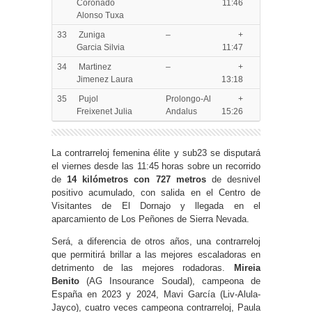
Coronado
11:46
Alonso Tuxa
33
Zuniga
–
+
Garcia Silvia
11:47
34
Martinez
–
+
Jimenez Laura
13:18
35
Pujol
Prolongo-Al
+
Freixenet Julia
Andalus
15:26
La contrarreloj femenina élite y sub23 se disputará
el viernes desde las 11:45 horas sobre un recorrido
de
14 kilómetros con 727 metros
de desnivel
positivo acumulado, con salida en el Centro de
Visitantes de El Dornajo y llegada en el
aparcamiento de Los Peñones de Sierra Nevada.
Será, a diferencia de otros años, una contrarreloj
que permitirá brillar a las mejores escaladoras en
detrimento de las mejores rodadoras.
Mireia
Benito
(AG Insourance Soudal), campeona de
España en 2023 y 2024, Mavi García (Liv-Alula-
Jayco), cuatro veces campeona contrarreloj, Paula