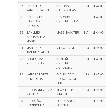
27
BARALDES
ANDONA
U23
11:42:00
PARCERISA ISIS
RACING TEAM
26
SOLDEVILA
UPV WOMEN´S
ELT
11:43:00
SANCHEZ
CYCLING TEAM
ANDREA
25
BANLLES
MASSI BAIX TER
ELT
11:44:00
SANTAMARIA
MARIA
24
MARTINEZ
VIPEQ TEAM
U23
11:45:00
JIMENEZ LAURA
23
GOROSTIZA
ABADIÑO
U23
11:46:00
PEREZ JOANE
CYCLING
ACADEMIA
22
VARGAS LOPEZ
G.D. PIÑERO
U23
11:47:00
ALMUDENA
DUROTEC BM
FEM
21
HERNANDEZ DIAZ
TEAM FARTO –
U23
11:48:00
VIOLETA
KIROOT
20
CERDEÑA
LORO PARQUE
ELT
11:49:00
RODRIGUEZ
LOS SILOS