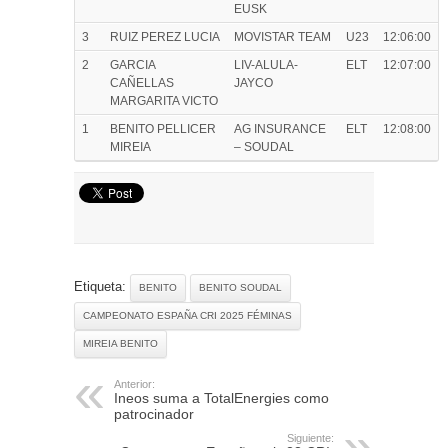
EUSK
3
RUIZ PEREZ LUCIA
MOVISTAR TEAM
U23
12:06:00
2
GARCIA
LIV-ALULA-
ELT
12:07:00
CAÑELLAS
JAYCO
MARGARITA VICTO
1
BENITO PELLICER
AG INSURANCE
ELT
12:08:00
MIREIA
– SOUDAL
Etiqueta:
BENITO
BENITO SOUDAL
CAMPEONATO ESPAÑA CRI 2025 FÉMINAS
MIREIA BENITO
Anterior:
Ineos suma a TotalEnergies como
patrocinador
Siguiente: