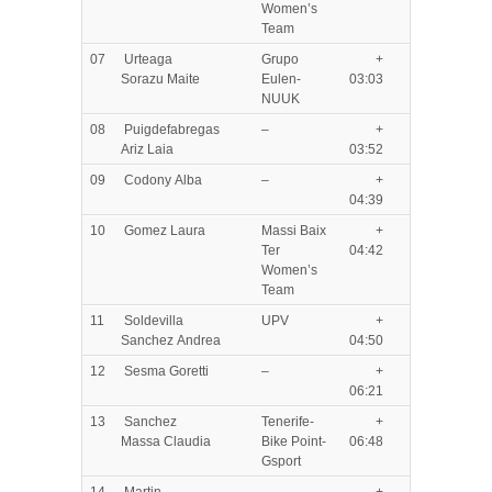
Women’s
Team
07
Urteaga
Grupo
+
Sorazu Maite
Eulen-
03:03
NUUK
08
Puigdefabregas
–
+
Ariz Laia
03:52
09
Codony Alba
–
+
04:39
10
Gomez Laura
Massi Baix
+
Ter
04:42
Women’s
Team
11
Soldevilla
UPV
+
Sanchez Andrea
04:50
12
Sesma Goretti
–
+
06:21
13
Sanchez
Tenerife-
+
Massa Claudia
Bike Point-
06:48
Gsport
14
Martin
–
+