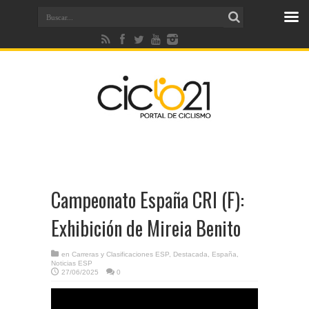
Campeonato España CRI (F):
Exhibición de Mireia Benito
en
Carreras y Clasificaciones ESP
,
Destacada
,
España
,
Noticias ESP
27/06/2025
0