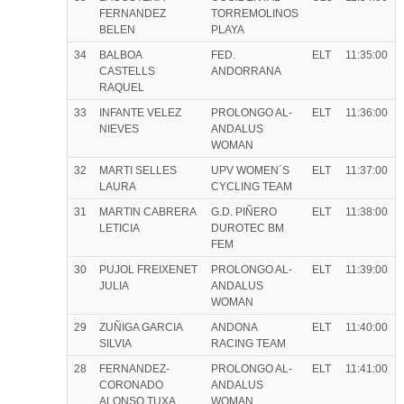
FERNANDEZ
TORREMOLINOS
BELEN
PLAYA
34
BALBOA
FED.
ELT
11:35:00
CASTELLS
ANDORRANA
RAQUEL
33
INFANTE VELEZ
PROLONGO AL-
ELT
11:36:00
NIEVES
ANDALUS
WOMAN
32
MARTI SELLES
UPV WOMEN´S
ELT
11:37:00
LAURA
CYCLING TEAM
31
MARTIN CABRERA
G.D. PIÑERO
ELT
11:38:00
LETICIA
DUROTEC BM
FEM
30
PUJOL FREIXENET
PROLONGO AL-
ELT
11:39:00
JULIA
ANDALUS
WOMAN
29
ZUÑIGA GARCIA
ANDONA
ELT
11:40:00
SILVIA
RACING TEAM
28
FERNANDEZ-
PROLONGO AL-
ELT
11:41:00
CORONADO
ANDALUS
ALONSO TUXA
WOMAN