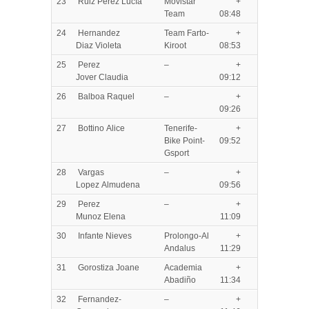
23
Ruiz Perez Lucía
Movistar
+
Team
08:48
24
Hernandez
Team Farto-
+
Diaz Violeta
Kiroot
08:53
25
Perez
–
+
Jover Claudia
09:12
26
Balboa Raquel
–
+
09:26
27
Bottino Alice
Tenerife-
+
Bike Point-
09:52
Gsport
28
Vargas
–
+
Lopez Almudena
09:56
29
Perez
–
+
Munoz Elena
11:09
30
Infante Nieves
Prolongo-Al
+
Andalus
11:29
31
Gorostiza Joane
Academia
+
Abadiño
11:34
32
Fernandez-
–
+