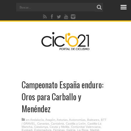
Campeonato España enduro:
Oros para Carballo y
Menéndez
en
Andalucía
,
Aragón
,
Asturias
,
Autonomías
,
Baleares
,
BTT
/ GRAVEL
,
Canarias
,
Cantabria
,
Castilla y León
,
Castilla-La
Mancha
,
Catalunya
,
Ceuta y Melilla
,
Comunitat Valenciana
,
Euskadi
,
Extremadura
,
Féminas
,
Galicia
,
La Rioja
,
Madrid
,