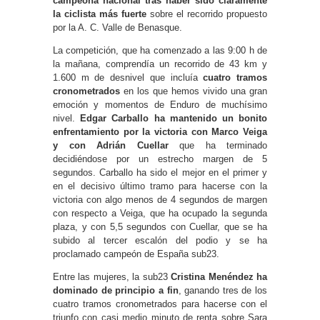
campeona nacional tras haber sido claramente
la ciclista más fuerte
sobre el recorrido propuesto
por la A. C. Valle de Benasque.
La competición, que ha comenzado a las 9:00 h de
la mañana, comprendía un recorrido de 43 km y
1.600 m de desnivel que incluía
cuatro tramos
cronometrados
en los que hemos vivido una gran
emoción y momentos de Enduro de muchísimo
nivel.
Edgar Carballo ha mantenido un bonito
enfrentamiento por la victoria con Marco Veiga
y con Adrián Cuellar
que ha terminado
decidiéndose por un estrecho margen de 5
segundos. Carballo ha sido el mejor en el primer y
en el decisivo último tramo para hacerse con la
victoria con algo menos de 4 segundos de margen
con respecto a Veiga, que ha ocupado la segunda
plaza, y con 5,5 segundos con Cuellar, que se ha
subido al tercer escalón del podio y se ha
proclamado campeón de España sub23.
Entre las mujeres, la sub23
Cristina Menéndez ha
dominado de principio a fin
, ganando tres de los
cuatro tramos cronometrados para hacerse con el
triunfo con casi medio minuto de renta sobre Sara