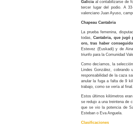
Galicia
al contabilizarse de 
tercer lugar del podio. A 3
valenciano Juan Ayuso, campeó
Chapeau Cantabria
La prueba femenina, disputa
todas,
Cantabria, que jugó 
oro, tras haber conseguido
Estevez (Euskadi) y de Aina
triunfo para la Comunidad Val
Como decíamos, la selección 
Lindes González, cobrando u
responsabilidad de la caza sa
anular la fuga a falta de 9 
trabajo, como se vería al final
Estos últimos kilómetros eran
se redujo a una treintena de c
que se vio la potencia de S
Esteban o Eva Anguela.
Clasificaciones