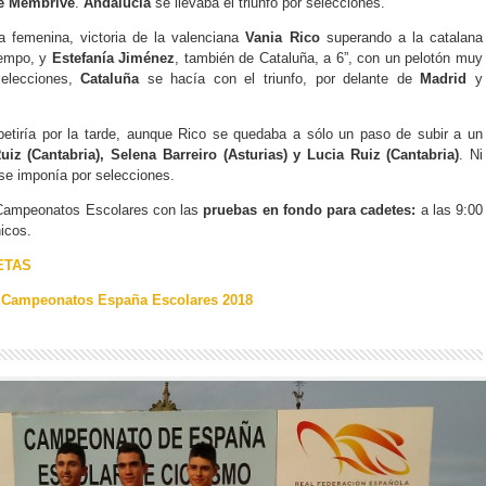
é Membrive
.
Andalucía
se llevaba el triunfo por selecciones.
a femenina, victoria de la valenciana
Vania Rico
superando a la catalana
iempo, y
Estefanía Jiménez
, también de Cataluña, a 6”, con un pelotón muy
selecciones,
Cataluña
se hacía con el triunfo, por delante de
Madrid
y
etiría por la tarde, aunque Rico se quedaba a sólo un paso de subir a un
uiz (Cantabria), Selena Barreiro (Asturias) y Lucia Ruiz (Cantabria)
. Ni
 se imponía por selecciones.
 Campeonatos Escolares con las
pruebas en fondo para cadetes:
a las 9:00
hicos.
ETAS
 Campeonatos España Escolares 2018