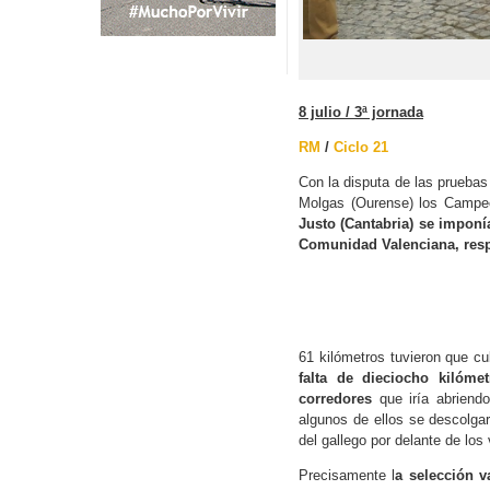
8 julio / 3ª jornada
RM
/
Ciclo 21
Con la disputa de las prueba
Molgas (Ourense) los Campe
Justo (Cantabria) se imponí
Comunidad Valenciana, res
61 kilómetros tuvieron que cu
falta de dieciocho kilóm
corredores
que iría abriend
algunos de ellos se descolgar
del gallego por delante de lo
Precisamente l
a selección v