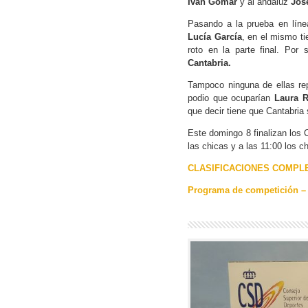
Iván Gomar
y al andaluz
Jos
Pasando a la prueba en líne
Lucía García
, en el mismo t
roto en la parte final. Por 
Cantabria.
Tampoco ninguna de ellas rep
podio que ocuparían
Laura R
que decir tiene que Cantabria
Este domingo 8 finalizan los
las chicas y a las 11:00 los c
CLASIFICACIONES COMPL
Programa de competición –