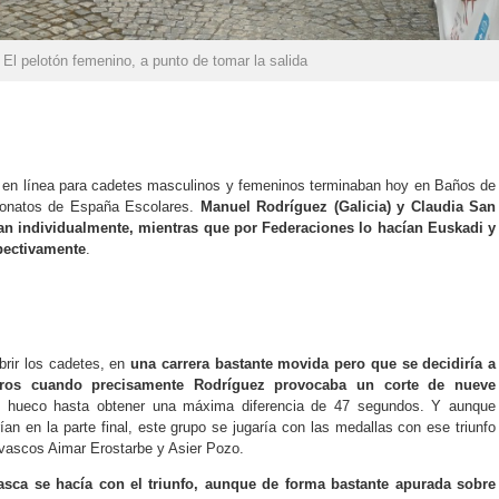
El pelotón femenino, a punto de tomar la salida
s en línea para cadetes masculinos y femeninos terminaban hoy en Baños de
onatos de España Escolares.
Manuel Rodríguez (Galicia) y Claudia San
an individualmente, mientras que por Federaciones lo hacían Euskadi y
pectivamente
.
brir los cadetes, en
una carrera bastante movida pero que se decidiría a
etros cuando precisamente Rodríguez provocaba un corte de nueve
o hueco hasta obtener una máxima diferencia de 47 segundos. Y aunque
ían en la parte final, este grupo se jugaría con las medallas con ese triunfo
s vascos Aimar Erostarbe y Asier Pozo.
asca se hacía con el triunfo, aunque de forma bastante apurada sobre