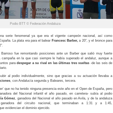
Podio BTT © Federación Andaluza
na serie fenomenal ya que era el vigente campeón nacional, así como
spaña. La plata era para el balear
Francesc Barber,
a 20”, y el bronce para
2”.
, Barroso fue remontando posiciones ante un Barber que salió muy fuerte
 campaña en la que casi siempre le había superado el andaluz, aunque a
juntos para
despegar a su rival en las últimas tres vueltas
-de las seis de
ario.
subir al podio individualmente, sino que gracias a su actuación llevaba a
cciones
, con Andalucía segunda y Baleares, tercera.
er’ que no ha tenido ninguna presencia este año en el Open de España, pero
nadora del Nacional infantil el año pasado, en carretera- subía al podio
cía Gómez
, ganadora del Nacional el año pasado en Avila, y de la andaluza
 ganadora del circuito nacional, que terminaban a 1:31 y a 1:45,
que evidencian el dominio ejercido.