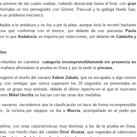
a primera de las cuatro vueltas, rodando destacada hasta el final, con
gran
 formaba un trío perseguidor con Gómez, Pascual y la gallega Noela Saa,
or un problema mecánico.
dejaba a la andaluza y se iba a por la plata, aunque ésta le recortó bastante
ndose que conformar con el bronce, por delante de sus paisanas
Paola
con lo que
Andalucía
se imponía por selecciones, por delante de
Cataluña y
iles
infantiles en carretera –
categoría incomprensiblemente sin presencia en
a mañana afrontaban la prueba en línea y por la tarde la
yincana.
egistró el triunfo del navarro
Xabier Zabala
, que se escapaba a algo menos
 y con ventajas que nunca superaron los 20 segundos se presentaba en
obre un grupo muy estirado -debido al último repecho-en el que el murciano
varro
Mikel Uncilla
se hacían con las otras dos medallas.
 navarros -recordemos que la clasificación se hace de forma incomprensible
s-, la victoria por equipos se iba a
Murcia
, acompañada en el podio por
rtina, con unas características muy distintas a las de la prueba en línea,
ntos, con triunfo claro del catalán
Oriol Alcaraz
, que superaba al valenciano