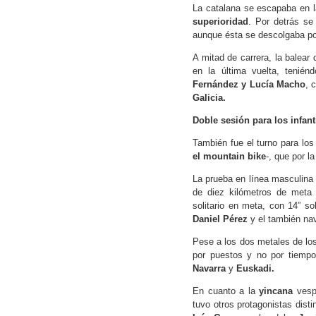
La catalana se escapaba en l
superioridad
. Por detrás se
aunque ésta se descolgaba p
A mitad de carrera, la balear 
en la última vuelta, tenié
Fernández y Lucía Macho
, 
Galicia.
Doble sesión para los infant
También fue el turno para los 
el mountain bike
-, que por l
La prueba en línea masculina r
de diez kilómetros de meta
solitario en meta, con 14” s
Daniel Pérez
y el también na
Pese a los dos metales de los
por puestos y no por tiempo
Navarra
y
Euskadi.
En cuanto a la
yincana
vespe
tuvo otros protagonistas disti