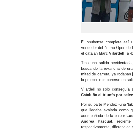
El onubense completa así u
vencedor del último Open de E
el catalán
Marc Vilardell
, a 4
Tras una salida accidentada
buscando la revancha de una
mitad de carrera, ya rodaban 
la prueba- e imponerse en solit
Vilardell no sólo conseguía 
Cataluña al triunfo por sele
Por su parte Méndez -una ‘bik
que llegaba avalada como ga
acompañada de la balear
Lu
Andrea Pascual
, reciente
respectivamente, diferencias 