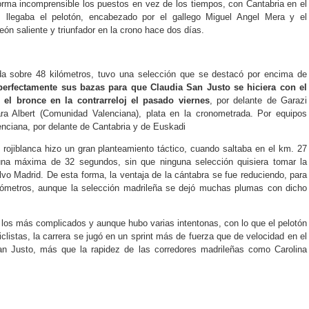
forma incomprensible los puestos en vez de los tiempos, con Cantabria en el
3· llegaba el pelotón, encabezado por el gallego Miguel Angel Mera y el
n saliente y triunfador en la crono hace dos días.
da sobre 48 kilómetros, tuvo una selección que se destacó por encima de
perfectamente sus bazas para que Claudia San Justo se hiciera con el
 el bronce en la contrarreloj el pasado viernes
, por delante de Garazi
ra Albert (Comunidad Valenciana), plata en la cronometrada. Por equipos
enciana, por delante de Cantabria y de Euskadi
rojiblanca hizo un gran planteamiento táctico, cuando saltaba en el km. 27
na máxima de 32 segundos, sin que ninguna selección quisiera tomar la
lvo Madrid. De esta forma, la ventaja de la cántabra se fue reduciendo, para
kilómetros, aunque la selección madrileña se dejó muchas plumas con dicho
.
 los más complicados y aunque hubo varias intentonas, con lo que el pelotón
iclistas, la carrera se jugó en un sprint más de fuerza que de velocidad en el
an Justo, más que la rapidez de las corredores madrileñas como Carolina