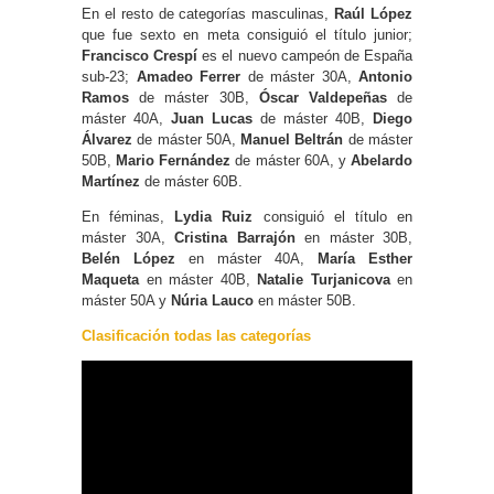
En el resto de categorías masculinas,
Raúl López
que fue sexto en meta consiguió el título junior;
Francisco Crespí
es el nuevo campeón de España
sub-23;
Amadeo Ferrer
de máster 30A,
Antonio
Ramos
de máster 30B,
Óscar Valdepeñas
de
máster 40A,
Juan Lucas
de máster 40B,
Diego
Álvarez
de máster 50A,
Manuel Beltrán
de máster
50B,
Mario Fernández
de máster 60A, y
Abelardo
Martínez
de máster 60B.
En féminas,
Lydia Ruiz
consiguió el título en
máster 30A,
Cristina Barrajón
en máster 30B,
Belén López
en máster 40A,
María Esther
Maqueta
en máster 40B,
Natalie Turjanicova
en
máster 50A y
Núria Lauco
en máster 50B.
Clasificación todas las categorías