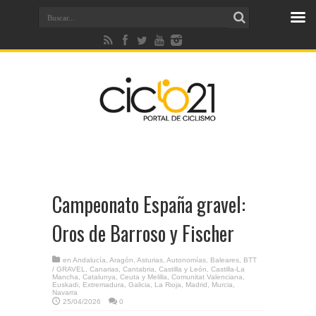
Campeonato España gravel:
Oros de Barroso y Fischer
en
Andalucía
,
Aragón
,
Asturias
,
Autonomías
,
Baleares
,
BTT
/ GRAVEL
,
Canarias
,
Cantabria
,
Castilla y León
,
Castilla-La
Mancha
,
Catalunya
,
Ceuta y Melilla
,
Comunitat Valenciana
,
Euskadi
,
Extremadura
,
Galicia
,
La Rioja
,
Madrid
,
Murcia
,
Navarra
25/04/2026
0