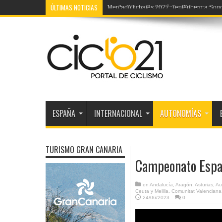
ÚLTIMAS NOTICIAS
Mercado fichajes 2027: Teutenberg a Sou
ESPAÑA
INTERNACIONAL
AUTONOMÍAS
TURISMO GRAN CANARIA
Campeonato Españ
en
Andalucía
,
Aragón
,
Asturias
,
Au
Ceuta y Melilla
,
Comunitat Valenciana
24/06/2023
0