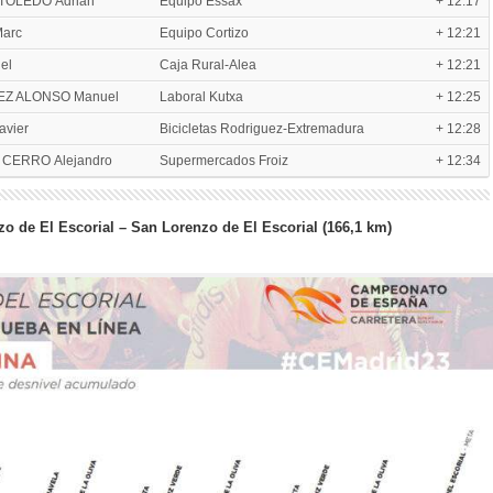
TOLEDO Adrian
Equipo Essax
+ 12:17
arc
Equipo Cortizo
+ 12:21
el
Caja Rural-Alea
+ 12:21
Z ALONSO Manuel
Laboral Kutxa
+ 12:25
avier
Bicicletas Rodriguez-Extremadura
+ 12:28
 CERRO Alejandro
Supermercados Froiz
+ 12:34
o de El Escorial – San Lorenzo de El Escorial (166,1 km)