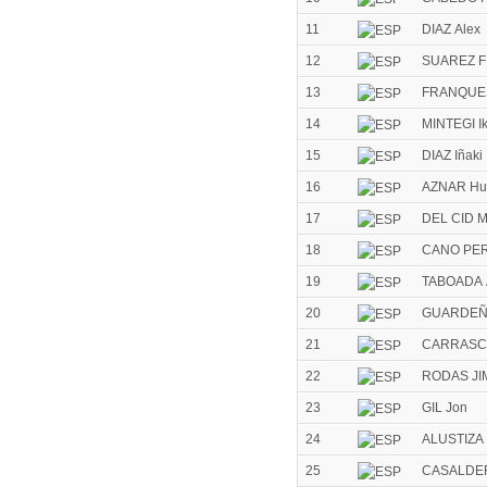
11
DIAZ Alex
12
SUAREZ F
13
FRANQUES
14
MINTEGI Ik
15
DIAZ Iñaki
16
AZNAR Hu
17
DEL CID M
18
CANO PER
19
TABOADA 
20
GUARDEÑ
21
CARRASCO
22
RODAS JI
23
GIL Jon
24
ALUSTIZA 
25
CASALDER