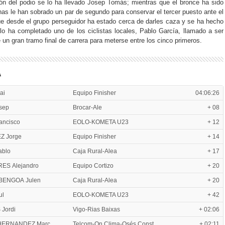
ón del podio se lo ha llevado Josep Tomás; mientras que el bronce ha sido
nas le han sobrado un par de segundo para conservar el tercer puesto ante el
ue desde el grupo perseguidor ha estado cerca de darles caza y se ha hecho
 lo ha completado uno de los ciclistas locales, Pablo García, llamado a ser
e un gran tramo final de carrera para meterse entre los cinco primeros.
A
ai
Equipo Finisher
04:06:26
sep
Brocar-Ale
+ 08
ncisco
EOLO-KOMETA U23
+ 12
Z Jorge
Equipo Finisher
+ 14
ablo
Caja Rural-Alea
+ 17
ES Alejandro
Equipo Cortizo
+ 20
BENGOA Julen
Caja Rural-Alea
+ 20
ul
EOLO-KOMETA U23
+ 42
Jordi
Vigo-Rias Baixas
+ 02:06
HERNANDEZ Marc
Telcom-On Clima-Osés Const
+ 02:11