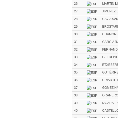
26
MARTIN M
27
JIMENEZ D
28
CAVIA SAN
29
EROSTARB
30
CHAMORR
31
GARCIA R
32
FERNAND
33
GEERLING
34
ETXEBERRI
35
GUTIÉRRE
36
URIARTE 
37
GOMEZ NA
38
GRANERO 
39
IZCARA Ed
40
CASTELLO