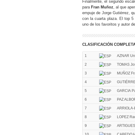
Finalmente, el segundo escal
para
Fran Muñoz
, al que ape
empuje de Jorge Gutiérrez, q
con la cuarta plaza. El top 5
uno de los favoritos y autor d
CLASIFICACIÓN COMPLET
1
AZNAR Un
2
TOMAS Jo
3
MUÑOZ Fra
4
GUTIÉRRE
5
GARCIA P
6
PAZ ALBOR
7
ARRIOLA-
8
LOPEZ Ra
9
ARTIGUES 
10
CABEDO 