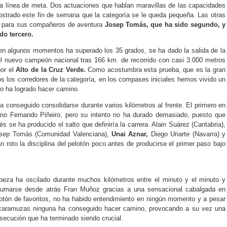
la línea de meta. Dos actuaciones que hablan maravillas de las capacidades
ostrado este fin de semana que la categoría se le queda pequeña. Las otras
o para sus compañeros de aventura
Josep Tomás, que ha sido segundo, y
do tercero.
 en algunos momentos ha superado los 35 grados, se ha dado la salida de la
el nuevo campeón nacional tras 166 km. de recorrido con casi 3.000 metros
por el
Alto de la Cruz Verde.
Como acostumbra esta prueba, que es la gran
os los corredores de la categoría, en los compases iniciales hemos vivido un
no ha logrado hacer camino.
ha conseguido consolidarse durante varios kilómetros al frente. El primero en
ano Fernando Piñeiro, pero su intento no ha durado demasiado, puesto que
 se ha producido el salto que definiría la carrera. Alain Suárez (Cantabria),
Josep Tomás (Comunidad Valenciana),
Unai Aznar,
Diego Uriarte (Navarra) y
n roto la disciplina del pelotón poco antes de producirse el primer paso bajo
beza ha oscilado durante muchos kilómetros entre el minuto y el minuto y
sumarse desde atrás Fran Muñoz gracias a una sensacional cabalgada en
pelotón de favoritos, no ha habido entendimiento en ningún momento y a pesar
escaramuzas ninguna ha conseguido hacer camino, provocando a su vez una
rsecución que ha terminado siendo crucial.