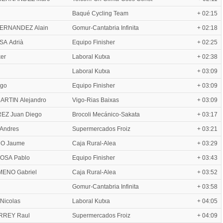
Baqué Cycling Team
+ 02:15
ERNANDEZ Alain
Gomur-Cantabria Infinita
+ 02:18
A Adrià
Equipo Finisher
+ 02:25
er
Laboral Kutxa
+ 02:38
Laboral Kutxa
+ 03:09
go
Equipo Finisher
+ 03:09
ARTIN Alejandro
Vigo-Rias Baixas
+ 03:09
EZ Juan Diego
Brocoli Mecánico-Sakata
+ 03:17
Andres
Supermercados Froiz
+ 03:21
O Jaume
Caja Rural-Alea
+ 03:29
SA Pablo
Equipo Finisher
+ 03:43
MENO Gabriel
Caja Rural-Alea
+ 03:52
Gomur-Cantabria Infinita
+ 03:58
Nicolas
Laboral Kutxa
+ 04:05
REY Raul
Supermercados Froiz
+ 04:09