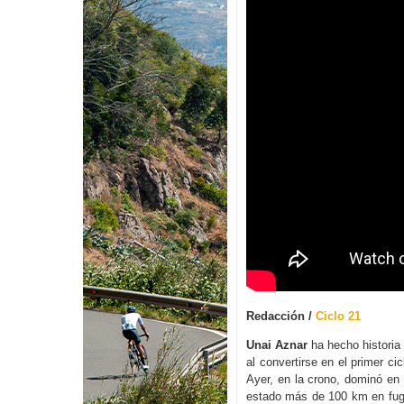
Redacción /
Ciclo 21
Unai Aznar
ha hecho historia
al convertirse en el primer c
Ayer, en la crono, dominó en 
estado más de 100 km en fuga