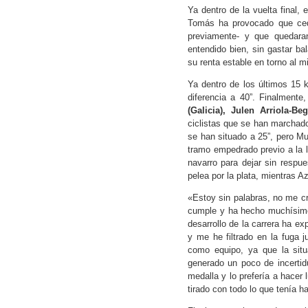
Ya dentro de la vuelta final,
Tomás ha provocado que ce
previamente- y que quedara
entendido bien, sin gastar ba
su renta estable en torno al m
Ya dentro de los últimos 15 
diferencia a 40”. Finalmente
(Galicia), Julen Arriola-B
ciclistas que se han marchado
se han situado a 25”, pero Mu
tramo empedrado previo a la l
navarro para dejar sin respu
pelea por la plata, mientras Az
«Estoy sin palabras, no me c
cumple y ha hecho muchísim
desarrollo de la carrera ha e
y me he filtrado en la fuga j
como equipo, ya que la situ
generado un poco de incertid
medalla y lo prefería a hacer
tirado con todo lo que tenía 