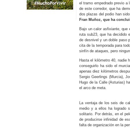
el tramo empedrado previo a 
de este corredor, que ha dem
dos plazas del podio han sid
Fran Muñoz, que ha conclui
Bajo un calor asfixiante, que
ruta sub23, que ha decidido 
de desnivel y un doble paso 
cita de la temporada para tod
sinfín de ataques, pero ningu
Hasta el kilómetro 40, nadie 
conseguirlo ha sido el murci
apenas diez kilómetros después
Sergio Geerlings (Murcia), 
Hugo de la Calle (Asturias) ha
el arco de meta.
La ventaja de los seis de ca
medio y a ellos ha logrado 
solitario. Por detrás, en el 
de producirse infinidad de 
falta de organización en la pe