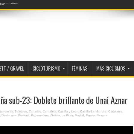
dal
BTT / GRAVEL
CICLOTURISMO
FÉMINAS
MÁS CICLISMOS
a sub-23: Doblete brillante de Unai Aznar
tonomías
,
Baleares
,
Canarias
,
Cantabria
,
Castilla y León
,
Castilla-La Mancha
,
Catalunya
,
,
Destacada
,
Euskadi
,
Extremadura
,
Galicia
,
La Rioja
,
Madrid
,
Murcia
,
Navarra