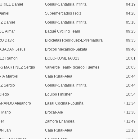
URIEL Daniel
Gomur-Cantabria Infinita
+ 04:19
aniel
Supermercados Froiz
+ 04:28
Z Daniel
Gomur-Cantabria Infinita
+ 05:18
E Aimar
Baqué Cycling Team
+ 09:25
O David
Bicicletas Rodriguez-Extremadura
+ 09:35
ABADAN Jesus
Brocoli Mecánico-Sakata
+ 09:40
EZ Ramon
EOLO-KOMETA U23
+ 10:01
S MARTINEZ Sergio
Valverde Team-Ricardo Fuentes
+ 10:05
A Martxel
Caja Rural-Alea
+ 10:44
Z Sergio
Gomur-Cantabria Infinita
+ 10:44
Diego
Equipo Finisher
+ 10:54
RANJO Alejandro
Lasal Cocinas-Louriña
+ 11:34
Mario
Brocar-Ale
+ 11:38
er
Zamora Enamora
+ 11:49
N Jan
Caja Rural-Alea
+ 12:16