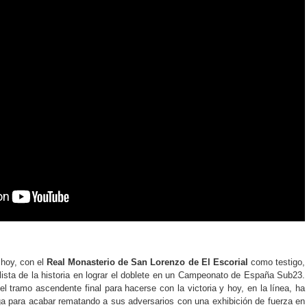
 hoy, con el
Real Monasterio de San Lorenzo de El Escorial
como testigo,
iclista de la historia en lograr el doblete en un Campeonato de España Sub23.
el tramo ascendente final para hacerse con la victoria y hoy, en la línea, ha
 para acabar rematando a sus adversarios con una exhibición de fuerza en