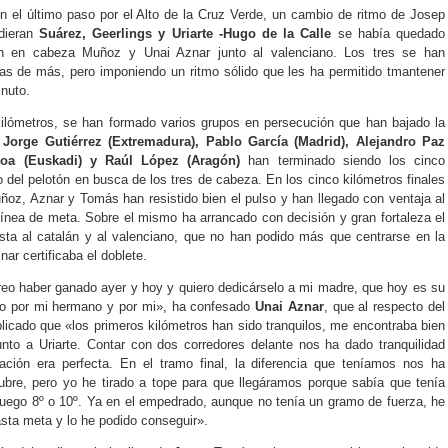
 en el último paso por el Alto de la Cruz Verde, un cambio de ritmo de Josep
dieran
Suárez, Geerlings y Uriarte -Hugo de la Calle
se había quedado
n en cabeza Muñoz y Unai Aznar junto al valenciano. Los tres se han
las de más, pero imponiendo un ritmo sólido que les ha permitido tmantener
inuto.
kilómetros, se han formado varios grupos en persecución que han bajado la
,
Jorge Gutiérrez (Extremadura), Pablo García (Madrid), Alejandro Paz
egoa (Euskadi) y Raúl López (Aragón)
han terminado siendo los cinco
 del pelotón en busca de los tres de cabeza. En los cinco kilómetros finales
ñoz, Aznar y Tomás han resistido bien el pulso y han llegado con ventaja al
ínea de meta. Sobre el mismo ha arrancado con decisión y gran fortaleza el
esta al catalán y al valenciano, que no han podido más que centrarse en la
nar certificaba el doblete.
reo haber ganado ayer y hoy y quiero dedicárselo a mi madre, que hoy es su
o por mi hermano y por mi», ha confesado
Unai Aznar
, que al respecto del
xplicado que «los primeros kilómetros han sido tranquilos, me encontraba bien
unto a Uriarte. Contar con dos corredores delante nos ha dado tranquilidad
ación era perfecta. En el tramo final, la diferencia que teníamos nos ha
ubre, pero yo he tirado a tope para que llegáramos porque sabía que tenía
 luego 8º o 10º. Ya en el empedrado, aunque no tenía un gramo de fuerza, he
hasta meta y lo he podido conseguir».