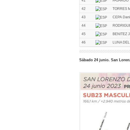
41
FAJARDO 
42
TORRES M
43
CEPA Dani
44
RODRIGUE
45
BENITEZ J
46
LUNA DEL
Sábado 24 junio. San Lorenz