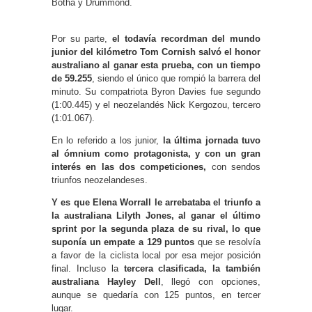
Botha y Drummond.
Por su parte,
el todavía recordman del mundo
junior del kilómetro Tom Cornish salvó el honor
australiano al ganar esta prueba, con un tiempo
de 59.255
, siendo el único que rompió la barrera del
minuto. Su compatriota Byron Davies fue segundo
(1:00.445) y el neozelandés Nick Kergozou, tercero
(1:01.067).
En lo referido a los junior,
la última jornada tuvo
al ómnium como protagonista, y con un gran
interés en las dos competiciones,
con sendos
triunfos neozelandeses.
Y es que Elena Worrall le arrebataba el triunfo a
la australiana Lilyth Jones, al ganar el último
sprint por la segunda plaza de su rival, lo que
suponía un empate a 129 puntos
que se resolvía
a favor de la ciclista local por esa mejor posición
final. Incluso la
tercera clasificada, la también
australiana Hayley Dell
, llegó con opciones,
aunque se quedaría con 125 puntos, en tercer
lugar.