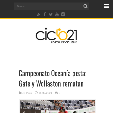
Campeonato Oceanía pista:
Gate y Wollaston rematan
en
Pista
18/02/2024
0