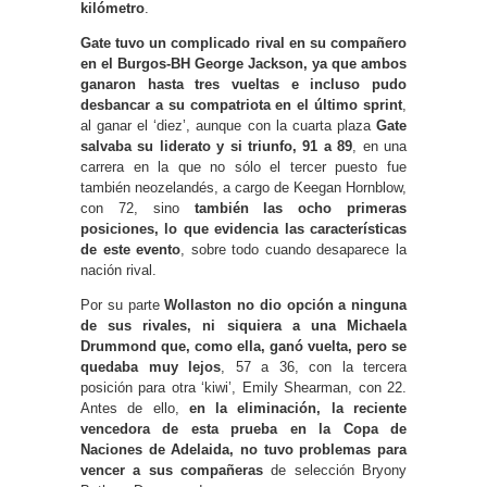
kilómetro
.
Gate tuvo un complicado rival en su compañero
en el Burgos-BH George Jackson, ya que ambos
ganaron hasta tres vueltas e incluso pudo
desbancar a su compatriota en el último sprint
,
al ganar el ‘diez’, aunque con la cuarta plaza
Gate
salvaba su liderato y si triunfo, 91 a 89
, en una
carrera en la que no sólo el tercer puesto fue
también neozelandés, a cargo de Keegan Hornblow,
con 72, sino
también las ocho primeras
posiciones, lo que evidencia las características
de este evento
, sobre todo cuando desaparece la
nación rival.
Por su parte
Wollaston no dio opción a ninguna
de sus rivales, ni siquiera a una Michaela
Drummond que, como ella, ganó vuelta, pero se
quedaba muy lejos
, 57 a 36, con la tercera
posición para otra ‘kiwi’, Emily Shearman, con 22.
Antes de ello,
en la eliminación, la reciente
vencedora de esta prueba en la Copa de
Naciones de Adelaida, no tuvo problemas para
vencer a sus compañeras
de selección Bryony