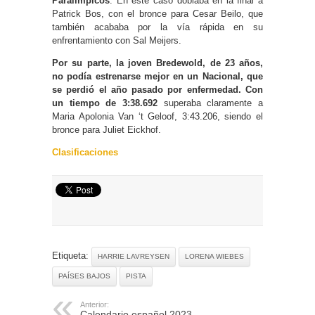
Paralímpicos
. En este caso doblaba en la final a
Patrick Bos, con el bronce para Cesar Beilo, que
también acababa por la vía rápida en su
enfrentamiento con Sal Meijers.
Por su parte, la joven Bredewold, de 23 años,
no podía estrenarse mejor en un Nacional, que
se perdió el año pasado por enfermedad. Con
un tiempo de 3:38.692
superaba claramente a
Maria Apolonia Van ‘t Geloof, 3:43.206, siendo el
bronce para Juliet Eickhof.
Clasificaciones
Etiqueta:
HARRIE LAVREYSEN
LORENA WIEBES
PAÍSES BAJOS
PISTA
Anterior:
Calendario español 2023