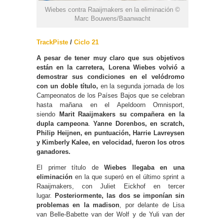
Wiebes contra Raaijmakers en la eliminación ©
Marc Bouwens/Baanwacht
TrackPiste
/
Ciclo 21
A pesar de tener muy claro que sus objetivos
están en la carretera, Lorena Wiebes volvió a
demostrar sus condiciones en el velódromo
con un doble título,
en la segunda jornada de los
Campeonatos de los Países Bajos que se celebran
hasta mañana en el Apeldoorn Omnisport,
siendo
Marit Raaijmakers su compañera en la
dupla campeona
.
Yanne Dorenbos
, en scratch,
Philip Heijnen
, en puntuación, Harrie Lavreysen
y Kimberly Kalee,
en velocidad, fueron los otros
ganadores.
El primer título de
Wiebes llegaba en una
eliminación
en la que superó en el último sprint a
Raaijmakers, con Juliet Eickhof en tercer
lugar.
Posteriormente, las dos se imponían sin
problemas en la madison
, por delante de Lisa
van Belle-Babette van der Wolf y de Yuli van der