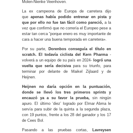
Molen-Nienke Veenhoven.
La ex campeona de Europa de carretera dijo
que
apenas había podido entrenar en pista y
que por ello no fue tan fácil como pareció,
a la
vez que confirmó que no correría el Europeo pese a
estar tan cerca “porque enero es muy importante de
cara a hacer una buena temporada en carretera».
Por su parte,
Dorenbos conseguía el título en
scratch. El todavía ciclista del Kern Pharma
-
volverá a un equipo de su país en 2024-
logró una
vuelta que sería decisiva
para su triunfo, para
terminar por delante de Maikel Zijlaard y de
Heijnen.
Heijnen no daría opción en la puntuación,
donde se llevó los tres primeros sprints y
encauzó ya a su favor la prueba,
sin ningún
apuro. El último ‘diez’ logrado por Elmar Abma le
servía para subir de la quinta a la segunda plaza,
con 19 puntos, frente a los 28 del ganador y los 17
de Cees Bol.
Pasando a las pruebas cortas,
Lavreysen