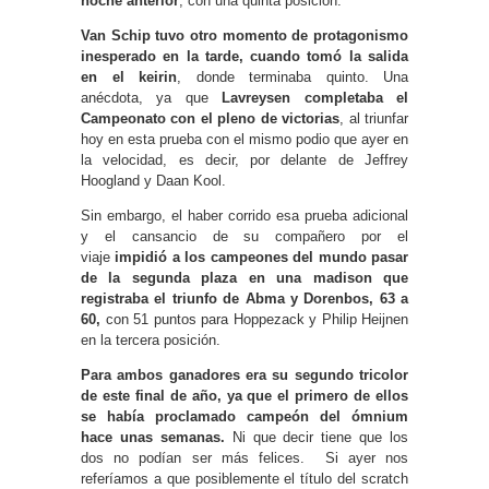
noche anterior
, con una quinta posición.
Van Schip tuvo otro momento de protagonismo
inesperado en la tarde, cuando tomó la salida
en el keirin
, donde terminaba quinto. Una
anécdota, ya que
Lavreysen completaba el
Campeonato con el pleno de victorias
, al triunfar
hoy en esta prueba con el mismo podio que ayer en
la velocidad, es decir, por delante de Jeffrey
Hoogland y Daan Kool.
Sin embargo, el haber corrido esa prueba adicional
y el cansancio de su compañero por el
viaje
impidió a los campeones del mundo pasar
de la segunda plaza en una madison que
registraba el triunfo de Abma y Dorenbos, 63 a
60,
con 51 puntos para Hoppezack y Philip Heijnen
en la tercera posición.
Para ambos ganadores era su segundo tricolor
de este final de año,
ya que el primero de ellos
se había proclamado campeón del ómnium
hace unas semanas.
Ni que decir tiene que los
dos no podían ser más felices. Si ayer nos
referíamos a que posiblemente el título del scratch