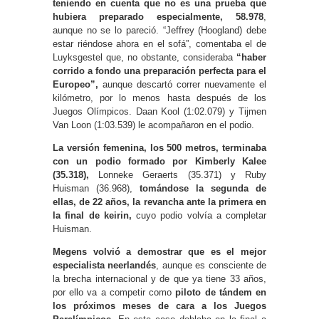
teniendo en cuenta que no es una prueba que
hubiera preparado especialmente, 58.978
,
aunque no se lo pareció. “Jeffrey (Hoogland) debe
estar riéndose ahora en el sofá”, comentaba el de
Luyksgestel que, no obstante, consideraba
“haber
corrido a fondo una preparación perfecta para el
Europeo”,
aunque descartó correr nuevamente el
kilómetro, por lo menos hasta después de los
Juegos Olímpicos. Daan Kool (1:02.079) y Tijmen
Van Loon (1:03.539) le acompañaron en el podio.
La versión femenina, los 500 metros, terminaba
con un podio formado por Kimberly Kalee
(35.318),
Lonneke Geraerts (35.371) y Ruby
Huisman (36.968),
tomándose la segunda de
ellas, de 22 años, la revancha ante la primera en
la final de keirin,
cuyo podio volvía a completar
Huisman.
Megens volvió a demostrar que es el mejor
especialista neerlandés
, aunque es consciente de
la brecha internacional y de que ya tiene 33 años,
por ello va a competir como
piloto de tándem en
los próximos meses de cara a los Juegos