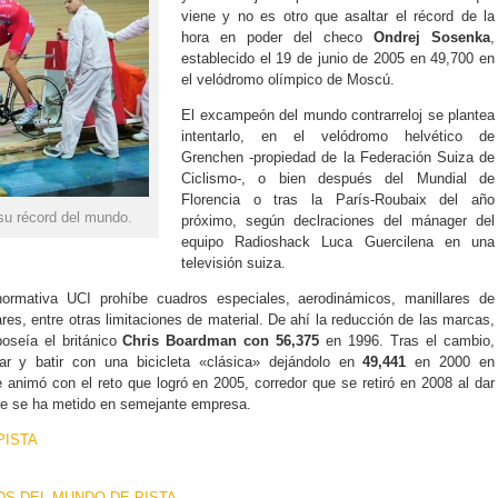
viene y no es otro que asaltar el récord de la
hora en poder del checo
Ondrej Sosenka
,
establecido el 19 de junio de 2005 en 49,700 en
el velódromo olímpico de Moscú.
El excampeón del mundo contrarreloj se plantea
intentarlo, en el velódromo helvético de
Grenchen -propiedad de la Federación Suiza de
Ciclismo-, o bien después del Mundial de
Florencia o tras la París-Roubaix del año
su récord del mundo.
próximo, según declraciones del mánager del
equipo Radioshack Luca Guercilena en una
televisión suiza.
ormativa UCI prohíbe cuadros especiales, aerodinámicos, manillares de
res, entre otras limitaciones de material. De ahí la reducción de las marcas,
poseía el británico
Chris Boardman con 56,375
en 1996. Tras el cambio,
ar y batir con una bicicleta «clásica» dejándolo en
49,441
en 2000 en
animó con el reto que logró en 2005, corredor que se retiró en 2008 al dar
ie se ha metido en semejante empresa.
PISTA
DS DEL MUNDO DE PISTA