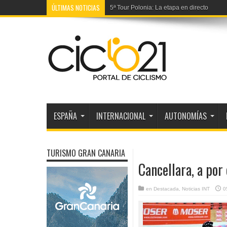
ÚLTIMAS NOTICIAS
5ª Tour Polonia: La etapa en directo
ESPAÑA
INTERNACIONAL
AUTONOMÍAS
TURISMO GRAN CANARIA
Cancellara, a por 
en
Destacada
,
Noticias INT
0