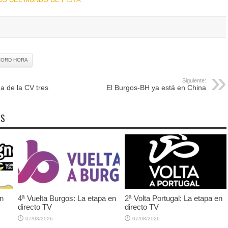
CORD HORA
Siguiente:
a de la CV tres
El Burgos-BH ya está en China
OS
en
4ª Vuelta Burgos: La etapa en
2ª Volta Portugal: La etapa en
directo TV
directo TV
07/08/2026
07/08/2026