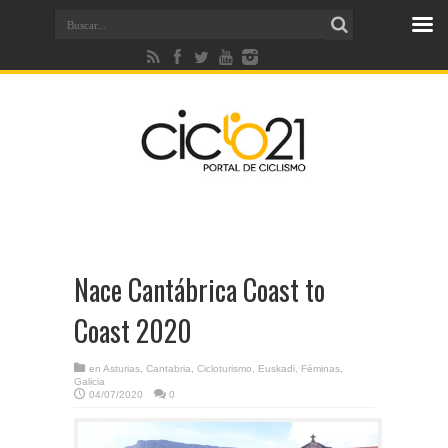
Nace Cantábrica Coast to
Coast 2020
en
Asturias
,
Cantabria
,
Cicloturismo
,
Euskadi
,
Féminas
,
Galicia
04/07/2020
0