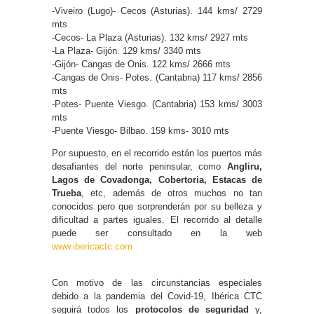
-Viveiro (Lugo)- Cecos (Asturias). 144 kms/ 2729
mts
-Cecos- La Plaza (Asturias). 132 kms/ 2927 mts
-La Plaza- Gijón. 129 kms/ 3340 mts
-Gijón- Cangas de Onis. 122 kms/ 2666 mts
-Cangas de Onis- Potes. (Cantabria) 117 kms/ 2856
mts
-Potes- Puente Viesgo. (Cantabria) 153 kms/ 3003
mts
-Puente Viesgo- Bilbao. 159 kms- 3010 mts
Por supuesto, en el recorrido están los puertos más
desafiantes del norte peninsular, como
Angliru,
Lagos de Covadonga, Cobertoria, Estacas de
Trueba
, etc, además de otros muchos no tan
conocidos pero que sorprenderán por su belleza y
dificultad a partes iguales. El recorrido al detalle
puede ser consultado en la web
www.ibericactc.com
Con motivo de las circunstancias especiales
debido a la pandemia del Covid-19, Ibérica CTC
seguirá todos los
protocolos de seguridad
y,