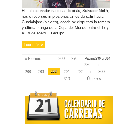
El seleccionador nacional de pista, Salvador Meliá,
nos ofrece sus impresiones antes de salir hacia
Guadalajara (México), donde se disputará la tercera
y última manga de la Copa del Mundo entre el 17 y
el 19 de enero. El equipo ...
Leer más »
« Primero
...
260
270
Página 290 di 314
280
«
290
288
289
291
292
»
300
310
...
Último »