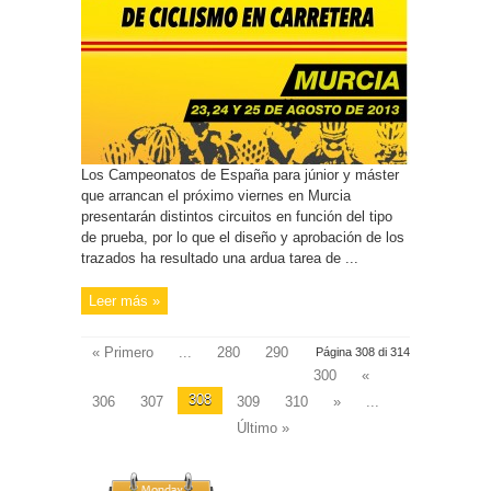
Los Campeonatos de España para júnior y máster
que arrancan el próximo viernes en Murcia
presentarán distintos circuitos en función del tipo
de prueba, por lo que el diseño y aprobación de los
trazados ha resultado una ardua tarea de ...
Leer más »
« Primero
...
280
290
Página 308 di 314
300
«
308
306
307
309
310
»
...
Último »