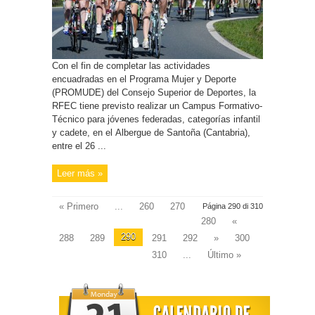
Con el fin de completar las actividades
encuadradas en el Programa Mujer y Deporte
(PROMUDE) del Consejo Superior de Deportes, la
RFEC tiene previsto realizar un Campus Formativo-
Técnico para jóvenes federadas, categorías infantil
y cadete, en el Albergue de Santoña (Cantabria),
entre el 26 ...
Leer más »
« Primero
...
260
270
Página 290 di 310
280
«
290
288
289
291
292
»
300
310
...
Último »