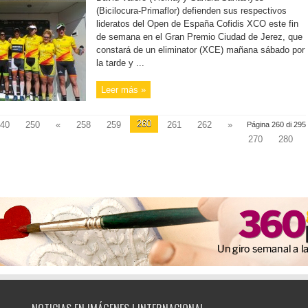
(Bicilocura-Primaflor) defienden sus respectivos
lideratos del Open de España Cofidis XCO este fin
de semana en el Gran Premio Ciudad de Jerez, que
constará de un eliminator (XCE) mañana sábado por
la tarde y ...
Leer más »
260
40
250
«
258
259
261
262
»
Página 260 di 295
270
280