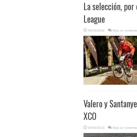
La selección, por
League
06/04/2014
Deja un comentar
Valero y Santanye
XCO
04/04/2014
Deja un comentar