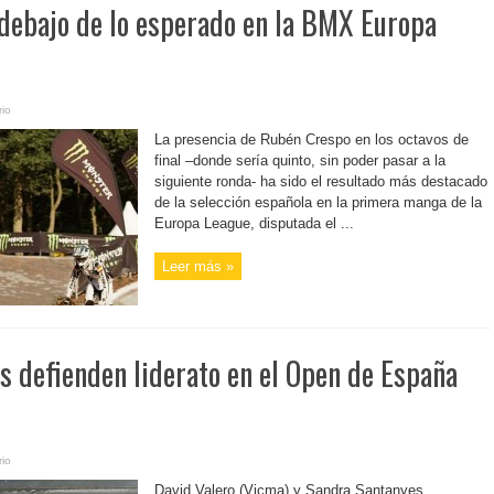
 debajo de lo esperado en la BMX Europa
io
La presencia de Rubén Crespo en los octavos de
final –donde sería quinto, sin poder pasar a la
siguiente ronda- ha sido el resultado más destacado
de la selección española en la primera manga de la
Europa League, disputada el ...
Leer más »
s defienden liderato en el Open de España
io
David Valero (Vicma) y Sandra Santanyes