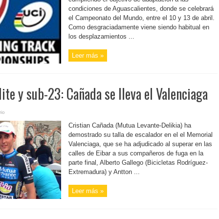
condiciones de Aguascalientes, donde se celebrará
el Campeonato del Mundo, entre el 10 y 13 de abril.
Como desgraciadamente viene siendo habitual en
los desplazamientos ...
Leer más »
ite y sub-23: Cañada se lleva el Valenciaga
io
Cristian Cañada (Mutua Levante-Delikia) ha
demostrado su talla de escalador en el el Memorial
Valenciaga, que se ha adjudicado al superar en las
calles de Eibar a sus compañeros de fuga en la
parte final, Alberto Gallego (Bicicletas Rodríguez-
Extremadura) y Antton ...
Leer más »