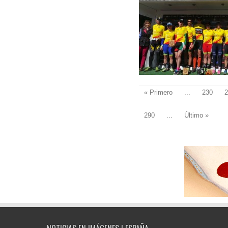
« Primero
...
230
2
290
...
Último »