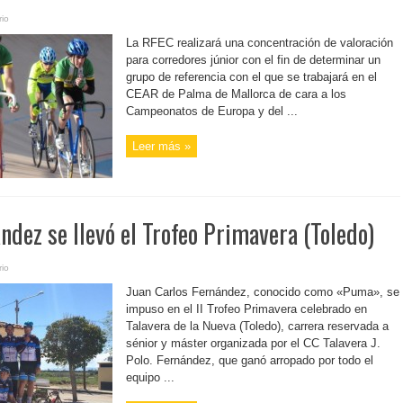
io
La RFEC realizará una concentración de valoración
para corredores júnior con el fin de determinar un
grupo de referencia con el que se trabajará en el
CEAR de Palma de Mallorca de cara a los
Campeonatos de Europa y del ...
Leer más »
ndez se llevó el Trofeo Primavera (Toledo)
io
Juan Carlos Fernández, conocido como «Puma», se
impuso en el II Trofeo Primavera celebrado en
Talavera de la Nueva (Toledo), carrera reservada a
sénior y máster organizada por el CC Talavera J.
Polo. Fernández, que ganó arropado por todo el
equipo ...