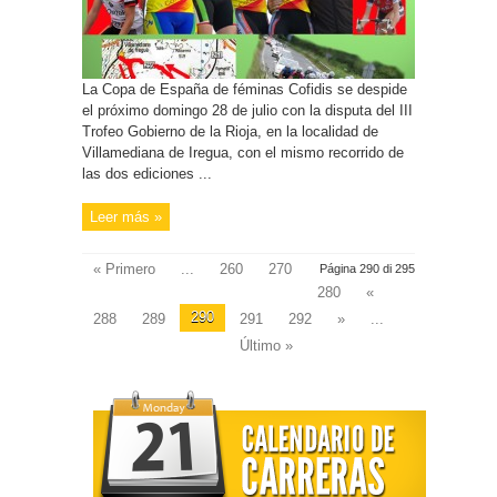
La Copa de España de féminas Cofidis se despide
el próximo domingo 28 de julio con la disputa del III
Trofeo Gobierno de la Rioja, en la localidad de
Villamediana de Iregua, con el mismo recorrido de
las dos ediciones ...
Leer más »
« Primero
...
260
270
Página 290 di 295
280
«
290
288
289
291
292
»
...
Último »