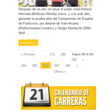
Después de un año sin pisar el podio José Antonio
Hermida (Multivan Mérida) volvía, y a lo más alto,
ganando la prueba élite del Campeonato de España
de Panticosa, por delante de Iván Alvarez
(Elettrovenetta-Corratec) y Sergio Mantecón (Wild
Wolf ...
Leer más »
« Primero
...
270
280
Página 296 di 300
290
«
296
294
295
297
298
»
...
Último »