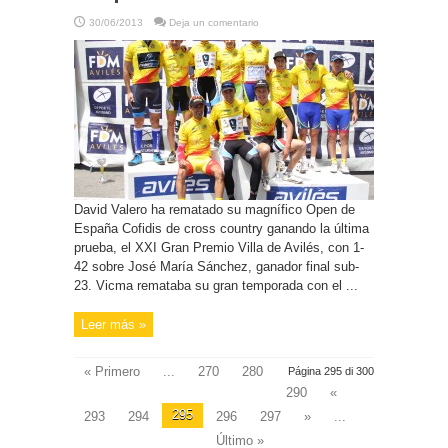
30/06/2013
Deja un comentario
David Valero ha rematado su magnífico Open de
España Cofidis de cross country ganando la última
prueba, el XXI Gran Premio Villa de Avilés, con 1-
42 sobre José María Sánchez, ganador final sub-
23. Vicma remataba su gran temporada con el ...
Leer más »
« Primero
...
270
280
Página 295 di 300
290
«
295
293
294
296
297
»
...
Último »