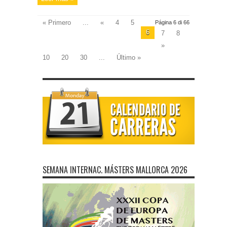
« Primero
...
«
4
5
Página 6 di 66
6
7
8
»
10
20
30
...
Último »
SEMANA INTERNAC. MÁSTERS MALLORCA 2026