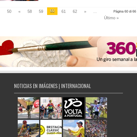
60
50
«
58
59
61
62
»
...
Página 60 di 66
Último »
NOTICIAS EN IMÁGENES | INTERNACIONAL