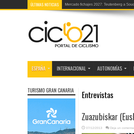
ÚLTIMAS NOTICIAS
Europeo trial: La selección española
ESPAÑA
INTERNACIONAL
AUTONOMÍAS
TURISMO GRAN CANARIA
Entrevistas
Zuazubiskar (Eus
07/12/2013
Deja un comentar