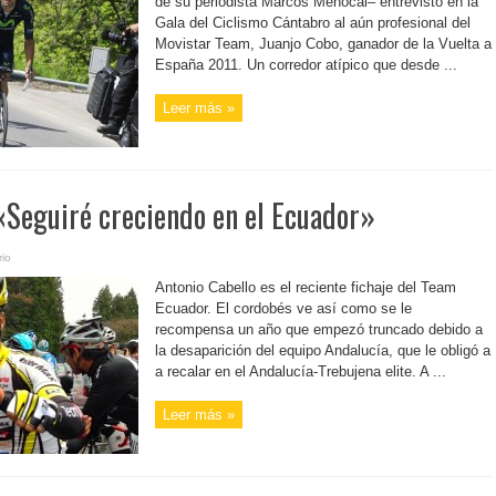
de su periodista Marcos Menocal– entrevistó en la
Gala del Ciclismo Cántabro al aún profesional del
Movistar Team, Juanjo Cobo, ganador de la Vuelta a
España 2011. Un corredor atípico que desde ...
Leer más »
«Seguiré creciendo en el Ecuador»
io
Antonio Cabello es el reciente fichaje del Team
Ecuador. El cordobés ve así como se le
recompensa un año que empezó truncado debido a
la desaparición del equipo Andalucía, que le obligó a
a recalar en el Andalucía-Trebujena elite. A ...
Leer más »