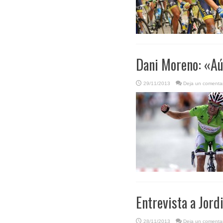
Dani Moreno: «Aú
29/11/2013
Deja un comentar
Entrevista a Jord
28/11/2013
Deja un comentar