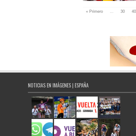
« Primero
...
30
40
NOTICIAS EN IMÁGENES | ESPAÑA