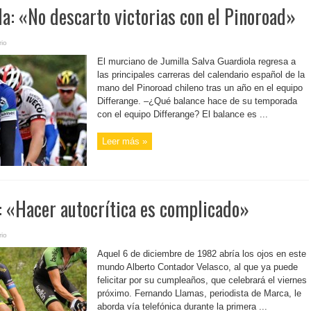
a: «No descarto victorias con el Pinoroad»
io
El murciano de Jumilla Salva Guardiola regresa a
las principales carreras del calendario español de la
mano del Pinoroad chileno tras un año en el equipo
Differange. –¿Qué balance hace de su temporada
con el equipo Differange? El balance es ...
Leer más »
: «Hacer autocrítica es complicado»
io
Aquel 6 de diciembre de 1982 abría los ojos en este
mundo Alberto Contador Velasco, al que ya puede
felicitar por su cumpleaños, que celebrará el viernes
próximo. Fernando Llamas, periodista de Marca, le
aborda vía telefónica durante la primera ...