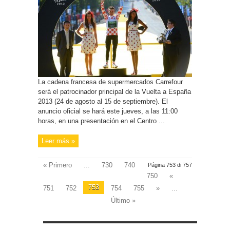
La cadena francesa de supermercados Carrefour
será el patrocinador principal de la Vuelta a España
2013 (24 de agosto al 15 de septiembre). El
anuncio oficial se hará este jueves, a las 11:00
horas, en una presentación en el Centro ...
Leer más »
« Primero
...
730
740
Página 753 di 757
750
«
753
751
752
754
755
»
...
Último »