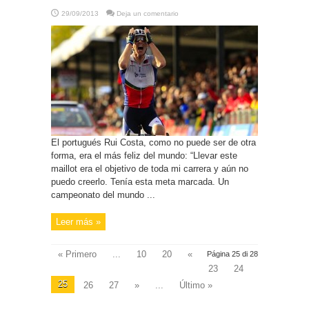
29/09/2013
Deja un comentario
El portugués Rui Costa, como no puede ser de otra
forma, era el más feliz del mundo: “Llevar este
maillot era el objetivo de toda mi carrera y aún no
puedo creerlo. Tenía esta meta marcada. Un
campeonato del mundo ...
Leer más »
« Primero
...
10
20
«
Página 25 di 28
23
24
25
26
27
»
...
Último »