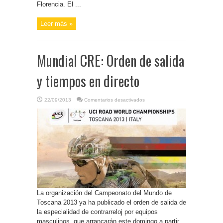
Florencia. El ...
Leer más »
Mundial CRE: Orden de salida
y tiempos en directo
en
22/09/2013
Comentarios desactivados
Mundial
CRE:
Orden
de
salida
y
tiempos
en
directo
La organización del Campeonato del Mundo de
Toscana 2013 ya ha publicado el orden de salida de
la especialidad de contrarreloj por equipos
masculinos, que arrancarán este domingo a partir