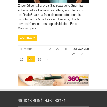
El periódico italiano La Gazzetta dello Sport ha
entrevistado a Fabian Cancellara, el ciclista suizo
del RadioShack, a falta de pocos días para la
disputa de los Mundiales en Toscana, donde
competirá en las tres especialidades. En el
Mundial, para ...
Leer más »
« Primero
...
10
20
«
Página 27 di 28
24
25
27
26
28
»
NOTICIAS EN IMÁGENES | ESPAÑA