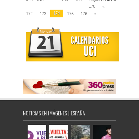
170
«
174
172
173
175
176
»
NOTICIAS EN IMÁGENES | ESPAÑA