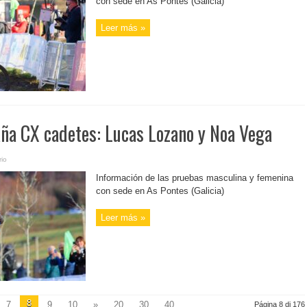
con sede en As Pontes (Galicia)
Leer más »
a CX cadetes: Lucas Lozano y Noa Vega
io
Información de las pruebas masculina y femenina
con sede en As Pontes (Galicia)
Leer más »
8
7
9
10
»
20
30
40
...
Página 8 di 176