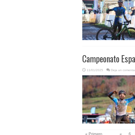
Campeonato Españ
11/01/2025
Deja un comentar
« Primero
...
«
6