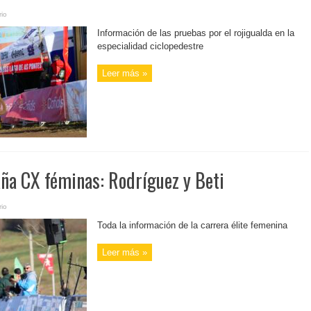
io
Información de las pruebas por el rojigualda en la
especialidad ciclopedestre
Leer más »
a CX féminas: Rodríguez y Beti
io
Toda la información de la carrera élite femenina
Leer más »