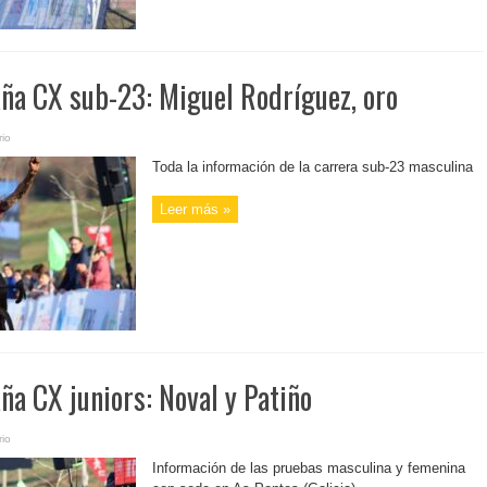
a CX sub-23: Miguel Rodríguez, oro
io
Toda la información de la carrera sub-23 masculina
Leer más »
a CX juniors: Noval y Patiño
io
Información de las pruebas masculina y femenina