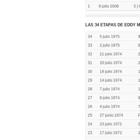
1
9 julio 2008
5 |
LAS 34 ETAPAS DE EDDY M
34
5 julio 1975
9
33
2 julio 1975
6
32
21 julio 1974
2
31
20 julio 1974
2
30
18 julio 1974
1
29
14 julio 1974
1
28
7 julio 1974
1
27
6 julio 1974
9
26
4 julio 1974
7
25
27 junio 1974
P
24
23 julio 1972
2
23
17 julio 1972
1