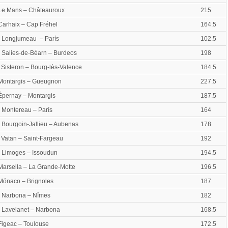
 Le Mans – Châteauroux
215
 Carhaix – Cap Fréhel
164.5
| Longjumeau – París
102.5
| Salies-de-Béarn – Burdeos
198
| Sisteron – Bourg-lès-Valence
184.5
 Montargis – Gueugnon
227.5
 Épernay – Montargis
187.5
| Montereau – París
164
| Bourgoin-Jallieu – Aubenas
178
| Vatan – Saint-Fargeau
192
| Limoges – Issoudun
194.5
 Marsella – La Grande-Motte
196.5
 Mónaco – Brignoles
187
| Narbona – Nîmes
182
| Lavelanet – Narbona
168.5
 Figeac – Toulouse
172.5