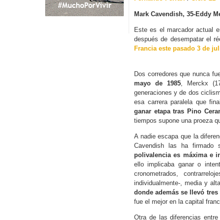
Mark Cavendish, 35-Eddy Me
Este es el marcador actual en
después de desempatar el réc
Francia este pasado 3 de jul
Dos corredores que nunca fu
mayo de 1985
, Merckx (1
generaciones y de dos ciclism
esa carrera paralela que fin
ganar etapa tras Pino Cera
tiempos supone una proeza qu
A nadie escapa que la diferenc
Cavendish las ha firmado
polivalencia es máxima e i
ello implicaba ganar o inten
cronometrados, contrarrelo
individualmente-, media y alta
donde además se llevó tres 
fue el mejor en la capital fr
Otra de las diferencias entr