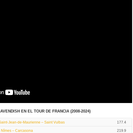
AVENDISH EN EL TOUR DE FRANCIA (2008-2024)
 Saint-Jean-de-Maurienne – Saint Vulbas
177.4
| Nîmes – Carcasona
219.9