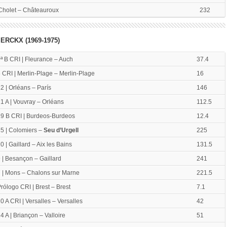
 Cholet – Châteauroux
232
ERCKX (1969-1975)
ª B CRI | Fleurance – Auch
37.4
 CRI | Merlin-Plage – Merlin-Plage
16
2 | Orléans – París
146
1 A | Vouvray – Orléans
112.5
9 B CRI | Burdeos-Burdeos
12.4
5 | Colomiers –
Seu d’Urgell
225
0 | Gaillard – Aix les Bains
131.5
 | Besançon – Gaillard
241
 | Mons – Chalons sur Marne
221.5
rólogo CRI | Brest – Brest
7.1
0 A CRI | Versalles – Versalles
42
4 A | Briançon – Valloire
51