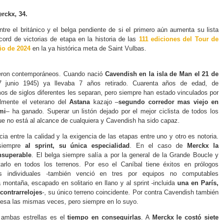
rckx, 34.
tre el británico y el belga pendiente de si el primero aún aumenta su lista
ord de victorias de etapa en la historia de las
111 ediciones del Tour de
io de 2024
en la ya histórica meta de Saint Vulbas.
eron contemporáneos. Cuando nació
Cavendish en la isla de Man el 21 de
7 junio 1945) ya llevaba 7 años retirado. Cuarenta años de edad, de
os de siglos diferentes les separan, pero siempre han estado vinculados por
almente el veterano del
Astana
kazajo –
segundo corredor mas viejo en
mi
– ha ganado. Superar un listón dejado por el mejor ciclista de todos los
e no está al alcance de cualquiera y Cavendish ha sido capaz.
ia entre la calidad y la exigencia de las etapas entre uno y otro es notoria.
 siempre
al sprint, su única especialidad
. En el caso de
Merckx la
nsuperable
. El belga siempre salía a por la general de la Grande Boucle y
tarlo en todos los terrenos. Por eso el Caníbal tiene éxitos en prólogos
jes individuales -también venció en tres por equipos no computables
 montaña, escapado en solitario en llano y al sprint -incluida
una en París,
contrarrelojes
-, su único terreno coincidente. Por contra Cavendish también
ancesa las mismas veces, pero siempre en lo suyo.
e ambas estrellas es el
tiempo en conseguirlas
. A
Merckx le costó siete