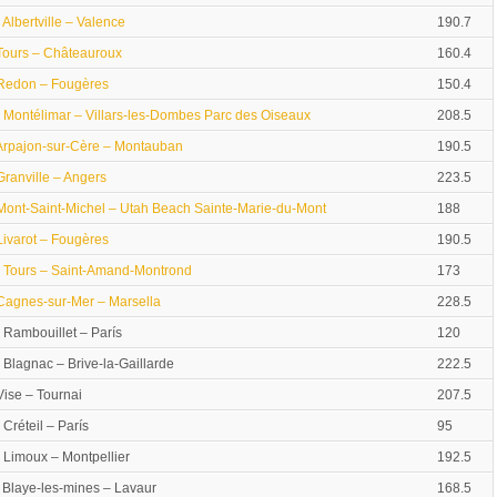
| Albertville – Valence
190.7
 Tours – Châteauroux
160.4
 Redon – Fougères
150.4
| Montélimar – Villars-les-Dombes Parc des Oiseaux
208.5
 Arpajon-sur-Cère – Montauban
190.5
 Granville – Angers
223.5
 Mont-Saint-Michel – Utah Beach Sainte-Marie-du-Mont
188
 Livarot – Fougères
190.5
| Tours – Saint-Amand-Montrond
173
 Cagnes-sur-Mer – Marsella
228.5
| Rambouillet – París
120
| Blagnac – Brive-la-Gaillarde
222.5
 Vise – Tournai
207.5
 Créteil – París
95
| Limoux – Montpellier
192.5
| Blaye-les-mines – Lavaur
168.5