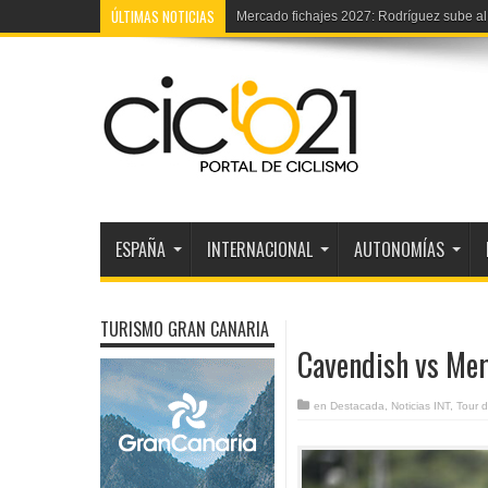
ÚLTIMAS NOTICIAS
Vuelta Ribera Duero júnior: TV, etapas y p
ESPAÑA
INTERNACIONAL
AUTONOMÍAS
TURISMO GRAN CANARIA
Cavendish vs Mer
en
Destacada
,
Noticias INT
,
Tour d