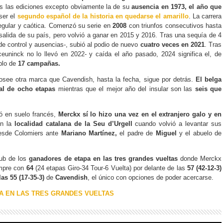
 las ediciones excepto obviamente la de su
ausencia en 1973, el año que
ser el
segundo español de la historia en quedarse el amarillo
. La carrera
egular y caótica. Comenzó su serie en
2008
con triunfos consecutivos hasta
 salida de su país, pero volvió a ganar en 2015 y 2016. Tras una sequía de 4
 de control y ausencias-, subió al podio de nuevo
cuatro veces en 2021
. Tras
ceuninck no lo llevó en 2022- y caída el año pasado, 2024 significa el, de
plo de
17 campañas.
see otra marca que Cavendish, hasta la fecha, sigue por detrás.
El belga
al de ocho etapas
mientras que el mejor año del insular son las
seis que
ó en suelo francés,
Merckx sí lo hizo una vez en el extranjero galo y en
en la
localidad catalana de la Seu d’Urgell
cuando volvió a levantar sus
desde Colomiers ante
Mariano Martínez,
el padre de
Miguel
y el abuelo de
lub de los
ganadores de etapa en las tres grandes vueltas
donde Merckx
empre con
64
(24 etapas Giro-34 Tour-6 Vuelta) por delante de las
57 (42-12-3)
las 55 (17-35-3)
de
Cavendish
, el único con opciones de poder acercarse.
A EN LAS TRES GRANDES VUELTAS