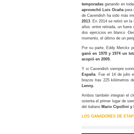
temporadas
ganando en todas
aprovechó Luis Ocaña
para 
de Cavendish ha sido más irr
2013
. En 2014 se retiró en la
años -entre retirada, un fuera
dos ejercicios en blanco -De
momento, el último de un peri
Por su parte, Eddy Merckx po
ganó en 1970 y 1974 un tot
acopió en 2009.
Y si Cavendish siempre sonri
España
. Fue el 14 de julio 
brazos tras 225 kilómetros 
Lenny.
Ambos también integran el c
ostenta el primer lugar de si
del italiano
Mario Cipollini y 
LOS GANADORES DE ETAP