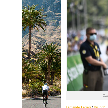
Cav
Fernando Ferrari
/
Ciclo 21