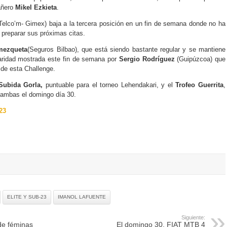
añero
Mikel Ezkieta
.
Telco’m- Gimex) baja a la tercera posición en un fin de semana donde no ha
preparar sus próximas citas.
mezqueta
(Seguros Bilbao), que está siendo bastante regular y se mantiene
laridad mostrada este fin de semana por
Sergio Rodríguez
(Guipúzcoa) que
a de esta Challenge.
Subida Gorla,
puntuable para el torneo Lehendakari, y el
Trofeo Guerrita
,
ambas el domingo día 30.
23
ELITE Y SUB-23
IMANOL LAFUENTE
Siguiente:
de féminas
El domingo 30, FIAT MTB 4