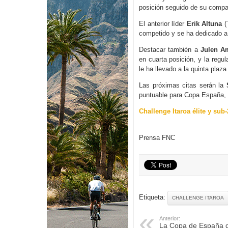
posición seguido de su comp
El anterior líder
Erik Altuna
(
competido y se ha dedicado a 
Destacar también a
Julen A
en cuarta posición, y la regu
le ha llevado a la quinta plaz
Las próximas citas serán la
puntuable para Copa España, 
Challenge Itaroa élite y sub-
Prensa FNC
Etiqueta:
CHALLENGE ITAROA
Anterior:
La Copa de España 