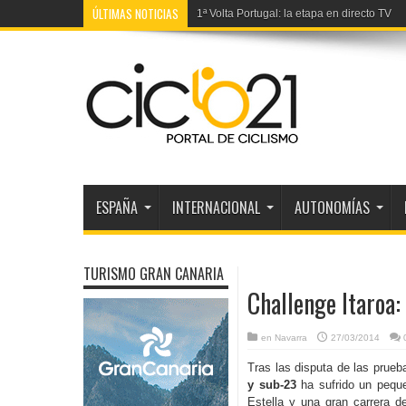
ÚLTIMAS NOTICIAS
1ª Volta Portugal: la etapa en directo TV
Ciclobreves internacionales agosto 2026
ESPAÑA
INTERNACIONAL
AUTONOMÍAS
TURISMO GRAN CANARIA
Challenge Itaroa: 
en
Navarra
27/03/2014
Tras las disputa de las prueb
y sub-23
ha sufrido un pequ
Estella y una gran carrera d