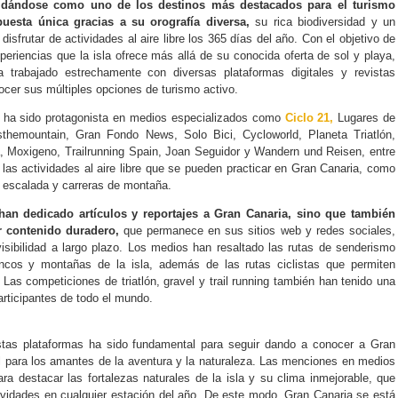
idándose como uno de los destinos más destacados para el turismo
puesta única gracias a su orografía diversa,
su rica biodiversidad y un
disfrutar de actividades al aire libre los 365 días del año. Con el objetivo de
periencias que la isla ofrece más allá de su conocida oferta de sol y playa,
trabajado estrechamente con diversas plataformas digitales y revistas
ocer sus múltiples opciones de turismo activo.
sla ha sido protagonista en medios especializados como
Ciclo 21,
Lugares de
hemountain, Gran Fondo News, Solo Bici, Cycloworld, Planeta Triatlón,
 Moxigeno, Trailrunning Spain, Joan Seguidor y Wandern und Reisen, entre
las actividades al aire libre que se pueden practicar en Gran Canaria, como
n, escalada y carreras de montaña.
han dedicado artículos y reportajes a Gran Canaria, sino que también
r contenido duradero,
que permanece en sus sitios web y redes sociales,
isibilidad a largo plazo. Los medios han resaltado las rutas de senderismo
ancos y montañas de la isla, además de las rutas ciclistas que permiten
 Las competiciones de triatlón, gravel y trail running también han tenido una
articipantes de todo el mundo.
stas plataformas ha sido fundamental para seguir dando a conocer a Gran
l para los amantes de la aventura y la naturaleza. Las menciones en medios
ra destacar las fortalezas naturales de la isla y su clima inmejorable, que
tividades en cualquier estación del año. De este modo, Gran Canaria se está