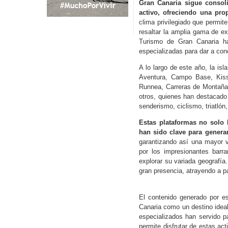
Gran Canaria sigue consol
activo, ofreciendo una pro
clima privilegiado que permite 
resaltar la amplia gama de ex
Turismo de Gran Canaria ha 
especializadas para dar a con
A lo largo de este año, la i
Aventura, Campo Base, Kisst
Runnea, Carreras de Montaña,
otros, quienes han destacado 
senderismo, ciclismo, triatló
Estas plataformas no solo 
han sido clave para genera
garantizando así una mayor v
por los impresionantes barr
explorar su variada geografía.
gran presencia, atrayendo a p
El contenido generado por e
Canaria como un destino idea
especializados han servido pa
permite disfrutar de estas ac