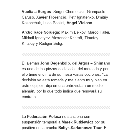
Vuelta a Burgos
: Sergei Chernetckii, Giampaolo
Caruso,
Xavier Florencio
, Petr Ignatenko, Dmitriy
Kozonchuk, Luca Paolini,
Angel Vicioso
Arctic Race Noruega
: Maxim Belkov, Marco Haller,
Mikhail Ignatyev, Alexander Kristoff, Timofey
Kritskiy y Rudiger Selig.
El alemán
John Degenkolb
, del
Argos – Shimano
es una de las piezas codiciadas del mercado y por
ello tiene encima de su mesa varias opciones. “La
decisión ya está tomada y me siento muy bien en
este equipo», dijo en una entrevista a un medio
alemán, por lo que todo indica que renovará su
contrato.
La
Federación Polaca
no sanciona con
suspensión temporal a
Marek Rutkiewicz
por su
positivo en la prueba
Bałtyk-Karkonosze Tour
. El