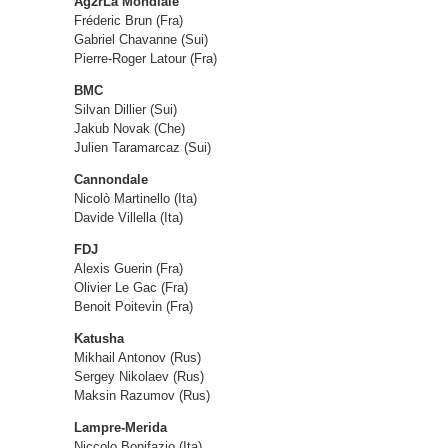
Ag2rLa Mondiale
Fréderic Brun (Fra)
Gabriel Chavanne (Sui)
Pierre-Roger Latour (Fra)
BMC
Silvan Dillier (Sui)
Jakub Novak (Che)
Julien Taramarcaz (Sui)
Cannondale
Nicolò Martinello (Ita)
Davide Villella (Ita)
FDJ
Alexis Guerin (Fra)
Olivier Le Gac (Fra)
Benoit Poitevin (Fra)
Katusha
Mikhail Antonov (Rus)
Sergey Nikolaev (Rus)
Maksin Razumov (Rus)
Lampre-Merida
Niccolo Bonifazio (Ita)