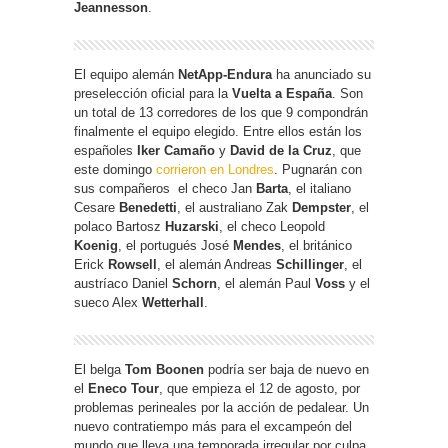
Jeannesson
.
El equipo alemán
NetApp-Endura
ha anunciado su
preselección oficial para la
Vuelta a España
. Son
un total de 13 corredores de los que 9 compondrán
finalmente el equipo elegido. Entre ellos están los
españoles
Iker Camaño
y
David de la Cruz
, que
este domingo
corrieron en Londres
. Pugnarán con
sus compañeros el checo Jan
Barta
, el italiano
Cesare
Benedetti
, el australiano Zak
Dempster
, el
polaco Bartosz
Huzarski
, el checo Leopold
Koenig
, el portugués José
Mendes
, el británico
Erick
Rowsell
, el alemán Andreas
Schillinger
, el
austríaco Daniel
Schorn
, el alemán Paul
Voss
y el
sueco Alex
Wetterhall
.
El belga
Tom Boonen
podría ser baja de nuevo en
el
Eneco Tour
, que empieza el 12 de agosto, por
problemas perineales por la acción de pedalear. Un
nuevo contratiempo más para el excampeón del
mundo que lleva una temporada irregular por culpa