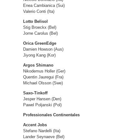
Enea Cambianica (Sui)
Valerio Conti (Ita)
Lotto Belisol
Stig Broeckx (Bel)
Jorne Carolus (Bel)
Orica GreenEdge
Damien Howson (Aus)
Jiyong Kang (Kor)
Argos Shimano
Nikodemus Holler (Ger)
Quentin Jauregui (Fra)
Michael Olsson (Swe)
Saxo-Tinkoff
Jesper Hansen (Den)
Pawel Poljanski (Pol)
Professionales Continentales
Accent Jobs
Stefano Nardelli (Ita)
Lander Seynaeve (Bel)