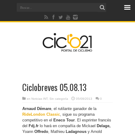
Ciclobreves 05.08.13
en
Noticias INT
,
Sin categoría
05/08/2013
0
Arnaud Démare
, el rutilante ganador de la
RideLondon Classic
, sigue su programa
competitivo en el
Eneco Tour
. El esprinter francés
del
Fdj.fr
lo hará en compañía de Mickael
Delage,
Yoann
Offredo
, Mathieu
Ladagnous
y Arnold