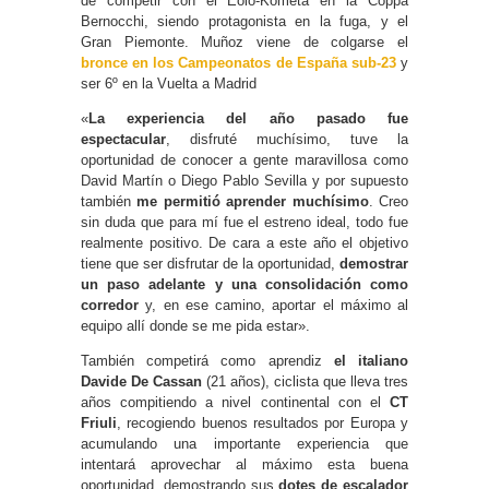
de competir con el Eolo-Kometa en la Coppa
Bernocchi, siendo protagonista en la fuga, y el
Gran Piemonte. Muñoz viene de colgarse el
bronce en los Campeonatos de España sub-23
y
ser 6º en la Vuelta a Madrid
«
La experiencia del año pasado fue
espectacular
, disfruté muchísimo, tuve la
oportunidad de conocer a gente maravillosa como
David Martín o Diego Pablo Sevilla y por supuesto
también
me permitió aprender muchísimo
. Creo
sin duda que para mí fue el estreno ideal, todo fue
realmente positivo. De cara a este año el objetivo
tiene que ser disfrutar de la oportunidad,
demostrar
un paso adelante y una consolidación como
corredor
y, en ese camino, aportar el máximo al
equipo allí donde se me pida estar».
También competirá como aprendiz
el italiano
Davide De Cassan
(21 años), ciclista que lleva tres
años compitiendo a nivel continental con el
CT
Friuli
, recogiendo buenos resultados por Europa y
acumulando una importante experiencia que
intentará aprovechar al máximo esta buena
oportunidad, demostrando sus
dotes de escalador