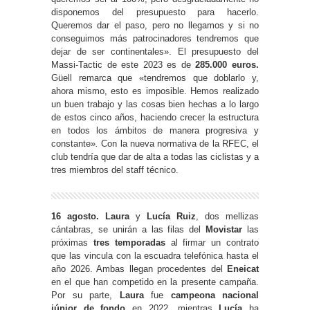
disponemos del presupuesto para hacerlo.
Queremos dar el paso, pero no llegamos y si no
conseguimos más patrocinadores tendremos que
dejar de ser continentales». El presupuesto del
Massi-Tactic de este 2023 es de
285.000 euros.
Güell remarca que «tendremos que doblarlo y,
ahora mismo, esto es imposible. Hemos realizado
un buen trabajo y las cosas bien hechas a lo largo
de estos cinco años, haciendo crecer la estructura
en todos los ámbitos de manera progresiva y
constante»
.
Con la nueva normativa de la RFEC, el
club tendría que dar de alta a todas las ciclistas y a
tres miembros del staff técnico.
16 agosto. Laura
y
Lucía Ruiz
, dos mellizas
cántabras, se unirán a las filas del
Movistar
las
próximas
tres temporadas
al firmar un contrato
que las vincula con la escuadra telefónica hasta el
año 2026. Ambas llegan procedentes del
Eneicat
en el que han competido en la presente campaña.
Por su parte,
Laura
fue
campeona nacional
júnior de fondo
en 2022, mientras
Lucía
ha