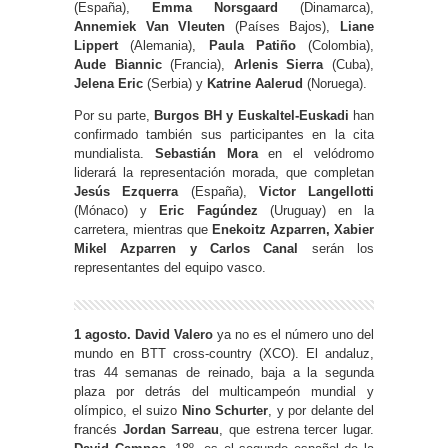
(España),
Emma Norsgaard
(Dinamarca),
Annemiek Van Vleuten
(Países Bajos),
Liane
Lippert
(Alemania),
Paula Patiño
(Colombia),
Aude Biannic
(Francia),
Arlenis Sierra
(Cuba),
Jelena Eric
(Serbia) y
Katrine Aalerud
(Noruega).
Por su parte,
Burgos BH y Euskaltel-Euskadi
han
confirmado también sus participantes en la cita
mundialista.
Sebastián Mora
en el velódromo
liderará la representación morada, que completan
Jesús Ezquerra
(España),
Victor Langellotti
(Mónaco) y
Eric Fagúndez
(Uruguay) en la
carretera, mientras que
Enekoitz Azparren, Xabier
Mikel Azparren y Carlos Canal
serán los
representantes del equipo vasco.
1 agosto. David Valero
ya no es el número uno del
mundo en BTT cross-country (XCO). El andaluz,
tras 44 semanas de reinado, baja a la segunda
plaza por detrás del multicampeón mundial y
olímpico, el suizo
Nino Schurter
, y por delante del
francés
Jordan Sarreau
, que estrena tercer lugar.