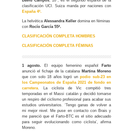
David Campos
, 18º, es el segundo español de la
clasificación UCI. Suiza manda por naciones con
España 4ª.
La helvética
Alessandra Keller
domina en féminas
con
Rocío García 55ª.
CLASIFICACIÓN COMPLETA HOMBRES
CLASIFICACIÓN COMPLETA FÉMINAS
1 agosto.
El equipo femenino español
Farto
anunció el fichaje de la catalana
Martina Moreno
que con solo 18 años logró un
podio sub-23 en
los Campeonatos de España 2021 de fondo en
carretera
. La ciclista de Vic compitió tres
temporadas en el Massi catalán y decidió tomarse
un respiro del ciclismo profesional para acabar sus
estudios universitarios. ‘Tengo ganas de volver a
mi mejor nivel. Me puse en contacto con Brais y
me pareció que el Farto-BTC es el sitio adecuado
para seguir evolucionando como ciclista’, afirma
Moreno.