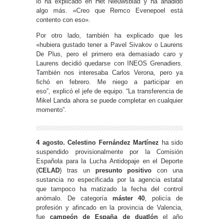
lo ha explicado en Het Nieuwsblad y ha añadido
algo más. «Creo que Remco Evenepoel está
contento con eso».
Por otro lado, también ha explicado que les
«hubiera gustado tener a Pavel Sivakov o Laurens
De Plus, pero el primero era demasiado caro y
Laurens decidió quedarse con INEOS Grenadiers.
También nos interesaba Carlos Verona, pero ya
fichó en febrero. Me niego a participar en
eso”, explicó el jefe de equipo. “La transferencia de
Mikel Landa ahora se puede completar en cualquier
momento”.
4 agosto. Celestino Fernández Martínez
ha sido
suspendido provisionalmente por la Comisión
Española para la Lucha Antidopaje en el Deporte
(
CELAD
) tras un
presunto positivo
con una
sustancia no especificada por la agencia estatal
que tampoco ha matizado la fecha del control
anómalo. De categoría
máster 40
, policía de
profesión y afincado en la provincia de Valencia,
fue
campeón de España de duatlón
el año