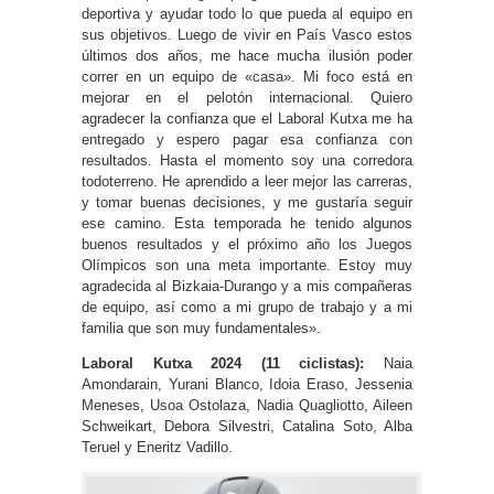
deportiva y ayudar todo lo que pueda al equipo en
sus objetivos. Luego de vivir en País Vasco estos
últimos dos años, me hace mucha ilusión poder
correr en un equipo de «casa». Mi foco está en
mejorar en el pelotón internacional. Quiero
agradecer la confianza que el Laboral Kutxa me ha
entregado y espero pagar esa confianza con
resultados. Hasta el momento soy una corredora
todoterreno. He aprendido a leer mejor las carreras,
y tomar buenas decisiones, y me gustaría seguir
ese camino. Esta temporada he tenido algunos
buenos resultados y el próximo año los Juegos
Olímpicos son una meta importante. Estoy muy
agradecida al Bizkaia-Durango y a mis compañeras
de equipo, así como a mi grupo de trabajo y a mi
familia que son muy fundamentales».
Laboral Kutxa 2024 (11 ciclistas):
Naia
Amondarain, Yurani Blanco, Idoia Eraso, Jessenia
Meneses, Usoa Ostolaza, Nadia Quagliotto, Aileen
Schweikart, Debora Silvestri, Catalina Soto, Alba
Teruel y Eneritz Vadillo.