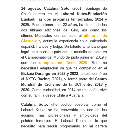
14 agosto. Catalina Soto
(2001, Santiago de
Chile) correrá en el
Laboral Kutxa-Fundación
Euskadi las dos próximas temporadas, 2024 y
2025.
Pese a tener solo
22 años,
ha disputado las
dos últimas ediciones del Giro, así como los
últimos Mundiales con su país, el
último el de
Glasgow
, y acumula experiencia en el calendario
español, francés y belga. Un talento americano que
logró un hito en su país con la medalla de plata en
el Campeonato del Mundo de pista junior en 2019 y
que fue
olímpica en Tokio 2020
. Soto no
necesitará adaptación ya que ha competido en el
Bizkaia-Durango en 2022 y 2023
; antes, corrió en
el
NXTG Racing
(2021), y formó parte del
Centro
Mundial de Ciclismo de la UCI entre 2018 y
2020.
Como curiosidad, en 2014 se trasladó a vivir
con su familia desde Chile a Australia.
Catalina Soto:
«He podido observar cómo el
Laboral Kutxa se ha convertido en uno de los
equipos más profesionales y ambiciosos del
pelotón femenino. El Laboral Kutxa es lo que
necesito para seguir progresando en mi carrera