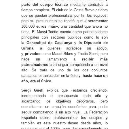
parte del cuerpo técnico
mediante contratos a
tiempo completo. El club de la Costa Brava celebra
que se puedan profesionalizar por fin los equipos,
pero su presupuesto se tendrá que «
incrementar
300.000 euros más»,
una cantidad que ahora no
tiene. El Massi-Tactic cuenta como patrocinadores
principales con sectores públicos como lo son
la
Generalitat de Catalunya
y
la Diputació de
Girona
, a quienes agradece su apoyo,
y
privados
como Massi Bikes y Tactic Sport, pero
hace un llamamiento a
recibir más
patrocinadores
para seguir compitiendo a un nivel
alto. Se trata de uno de los dos conjuntos
catalanes establecidos en la élite y,
hasta hace un
año, era el único
.
Sergi Güell
explica que «estamos creciendo,
incrementando el presupuesto cada año y
alcanzando los objetivos deportivos, pero
necesitamos un empujón económico para poder
seguir compitiendo a un alto nivel. La Federación
Española quiere profesionalizar los equipos y
también es este nuestro deseo desde años, lo
queremos ser al 100%, pero desgraciadamente no