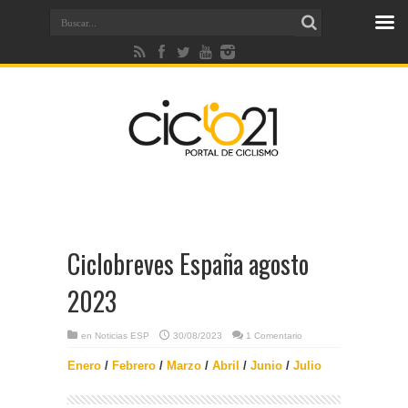
Ciclobreves España agosto
2023
en
Noticias ESP
30/08/2023
1 Comentario
Enero
/
Febrero
/
Marzo
/
Abril
/
Junio
/
Julio