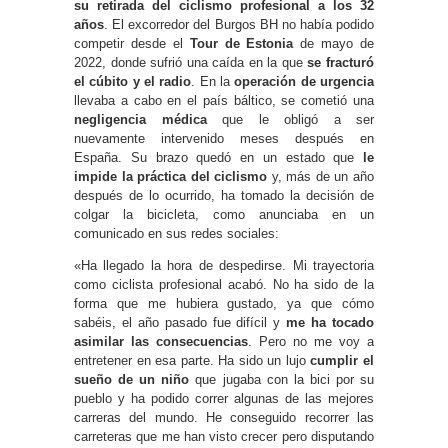
su retirada del ciclismo profesional a los 32
años
. El excorredor del Burgos BH no había podido
competir desde el
Tour de Estonia
de mayo de
2022, donde sufrió una caída en la que
se fracturó
el cúbito y el radio
. En la
operación de urgencia
llevaba a cabo en el país báltico, se cometió una
negligencia médica
que le obligó a ser
nuevamente intervenido meses después en
España. Su brazo quedó en un estado que
le
impide la práctica del ciclismo
y, más de un año
después de lo ocurrido, ha tomado la decisión de
colgar la bicicleta, como anunciaba en un
comunicado en sus redes sociales:
«Ha llegado la hora de despedirse. Mi trayectoria
como ciclista profesional acabó. No ha sido de la
forma que me hubiera gustado, ya que cómo
sabéis, el año pasado fue difícil y
me ha tocado
asimilar las consecuencias
. Pero no me voy a
entretener en esa parte. Ha sido un lujo
cumplir el
sueño de un niño
que jugaba con la bici por su
pueblo y ha podido correr algunas de las mejores
carreras del mundo. He conseguido recorrer las
carreteras que me han visto crecer pero disputando