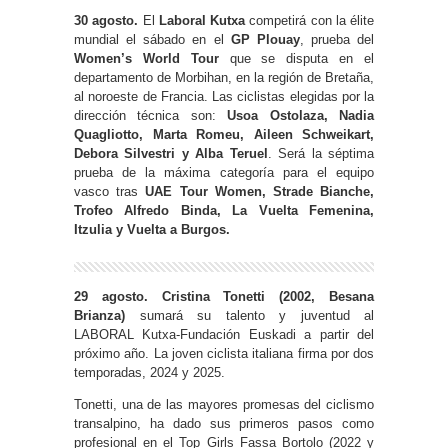
30 agosto.
El
Laboral Kutxa
competirá con la élite
mundial el sábado en el
GP Plouay
, prueba del
Women’s World Tour
que se disputa en el
departamento de Morbihan, en la región de Bretaña,
al noroeste de Francia. Las ciclistas elegidas por la
dirección técnica son:
Usoa Ostolaza, Nadia
Quagliotto, Marta Romeu, Aileen Schweikart,
Debora Silvestri y Alba Teruel
. Será la séptima
prueba de la máxima categoría para el equipo
vasco tras
UAE Tour Women, Strade Bianche,
Trofeo Alfredo Binda, La Vuelta Femenina,
Itzulia y Vuelta a Burgos.
29 agosto.
Cristina Tonetti (2002, Besana
Brianza)
sumará su talento y juventud al
LABORAL Kutxa-Fundación Euskadi a partir del
próximo año. La joven ciclista italiana firma por dos
temporadas, 2024 y 2025.
Tonetti, una de las mayores promesas del ciclismo
transalpino, ha dado sus primeros pasos como
profesional en el Top Girls Fassa Bortolo (2022 y