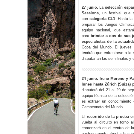
27 junio.
La
selección espa
Sessions
, un festival que 
con
categoría CL1
. Hasta la
preparar los Juegos Olímpic
equipo nacional, que estar
para
brindar a dos de sus 
especialistas de la actualid
Copa del Mundo. El jueves v
tendrán que enfrentarse a la
disputarían las semifinales y e
24 junio. Irene Moreno y Pa
lunes hasta Zúrich (Suiza)
disputará del 21 al 29 de sep
equipo técnico de la selecció
es extraer un conocimiento 
Campeonato del Mundo.
El
recorrido de la prueba e
vuelta al circuito en torno 
comenzará en el centro de la 
posteriormente afrontar la sub