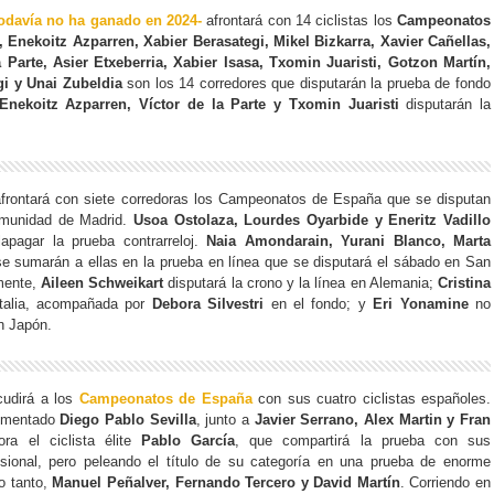
todavía no ha ganado en 2024-
afrontará con 14 ciclistas los
Campeonatos
, Enekoitz Azparren, Xabier Berasategi, Mikel Bizkarra, Xavier Cañellas,
 Parte, Asier Etxeberria, Xabier Isasa, Txomin Juaristi, Gotzon Martín,
gi y Unai Zubeldia
son los 14 corredores que disputarán la prueba de fondo
Enekoitz Azparren, Víctor de la Parte y Txomin Juaristi
disputarán la
frontará con siete corredoras los Campeonatos de España que se disputan
omunidad de Madrid.
Usoa Ostolaza, Lourdes Oyarbide y Eneritz Vadillo
apagar la prueba contrarreloj.
Naia Amondarain, Yurani Blanco, Marta
e sumarán a ellas en la prueba en línea que se disputará el sábado en San
lmente,
Aileen Schweikart
disputará la crono y la línea en Alemania;
Cristina
talia, acompañada por
Debora Silvestri
en el fondo; y
Eri Yonamine
no
en Japón.
udirá a los
Campeonatos de España
con sus cuatro ciclistas españoles.
rimentado
Diego Pablo Sevilla
, junto a
Javier Serrano, Alex Martin y Fran
ra el ciclista élite
Pablo García
, que compartirá la prueba con sus
sional, pero peleando el título de su categoría en una prueba de enorme
lo tanto,
Manuel Peñalver, Fernando Tercero y David Martín
. Corriendo en