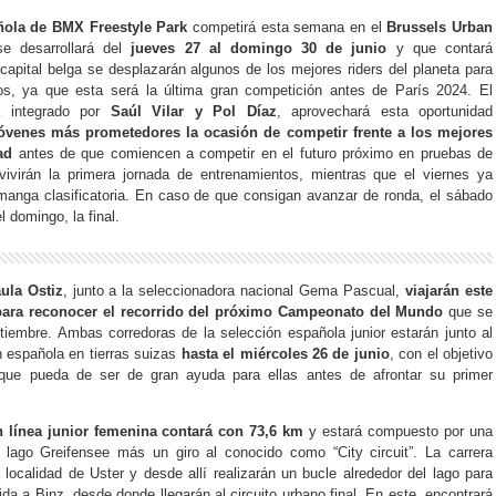
ñola de BMX Freestyle Park
competirá esta semana en el
Brussels Urban
se desarrollará del
jueves 27 al domingo 30 de junio
y que contará
 capital belga se desplazarán algunos de los mejores riders del planeta para
os, ya que esta será la última gran competición antes de París 2024. El
á integrado por
Saúl Vilar y Pol Díaz
, aprovechará esta oportunidad
jóvenes más prometedores la ocasión de competir frente a los mejores
ad
antes de que comiencen a competir en el futuro próximo en pruebas de
ivirán la primera jornada de entrenamientos, mientras que el viernes ya
 manga clasificatoria. En caso de que consigan avanzar de ronda, el sábado
l domingo, la final.
ula Ostiz
, junto a la seleccionadora nacional Gema Pascual,
viajarán este
para reconocer el recorrido del próximo Campeonato del Mundo
que se
tiembre. Ambas corredoras de la selección española junior estarán junto al
n española en tierras suizas
hasta el miércoles 26 de junio
, con el objetivo
que pueda de ser de gran ayuda para ellas antes de afrontar su primer
n línea junior femenina contará con 73,6 km
y estará compuesto por una
al lago Greifensee más un giro al conocido como “City circuit”. La carrera
localidad de Uster y desde allí realizarán un bucle alrededor del lago para
ida a Binz, desde donde llegarán al circuito urbano final. En este, encontrará