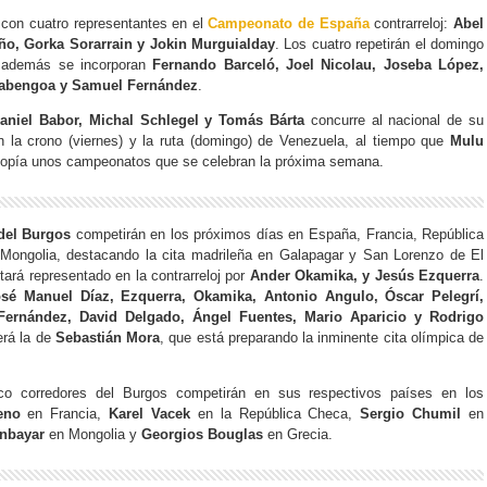
con cuatro representantes en el
Campeonato de España
contrarreloj:
Abel
o, Gorka Sorarrain y Jokin Murguialday
. Los cuatro repetirán el domingo
 además se incorporan
Fernando Barceló, Joel Nicolau, Joseba López,
olabengoa y Samuel Fernández
.
niel Babor, Michal Schlegel y Tomás Bárta
concurre al nacional de su
 la crono (viernes) y la ruta (domingo) de Venezuela, al tiempo que
Mulu
iopía unos campeonatos que se celebran la próxima semana.
 del Burgos
competirán en los próximos días en España, Francia, República
Mongolia, destacando la cita madrileña en Galapagar y San Lorenzo de El
tará representado en la contrarreloj por
Ander Okamika, y Jesús Ezquerra
.
sé Manuel Díaz, Ezquerra, Okamika, Antonio Angulo, Óscar Pelegrí,
Fernández, David Delgado, Ángel Fuentes, Mario Aparicio y Rodrigo
erá la de
Sebastián Mora
, que está preparando la inminente cita olímpica de
o corredores del Burgos competirán en sus respectivos países en los
eno
en Francia,
Karel Vacek
en la República Checa,
Sergio Chumil
en
nbayar
en Mongolia y
Georgios Bouglas
en Grecia.