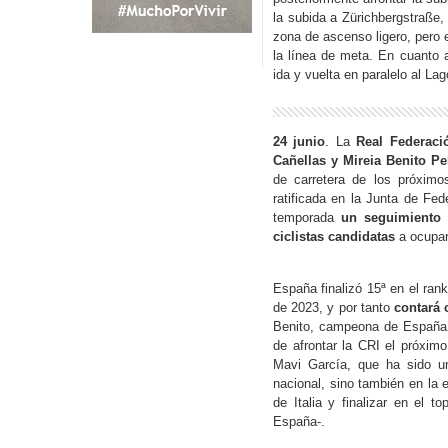
la subida a Zürichbergstraße
zona de ascenso ligero, pero 
la línea de meta. En cuanto
ida y vuelta en paralelo al La
24 junio
. La
Real Federaci
Cañellas y Mireia Benito Pe
de carretera de los próxim
ratificada en la Junta de Fed
temporada
un seguimiento 
ciclistas candidatas
a ocupar
España finalizó 15ª en el ran
de 2023, y por tanto
contará c
Benito, campeona de España l
de afrontar la CRI el próximo
Mavi García, que ha sido un
nacional, sino también en la e
de Italia y finalizar en el t
España-.