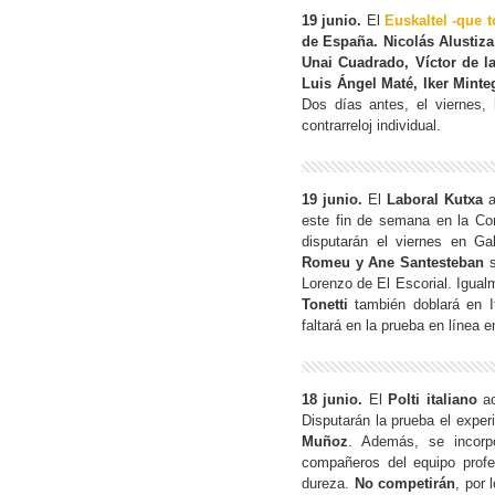
19 junio.
El
Euskaltel -que 
de España.
Nicolás Alustiza
Unai Cuadrado, Víctor de la
Luis Ángel Maté, Iker Minte
Dos días antes, el viernes,
contrarreloj individual.
19 junio.
El
Laboral Kutxa
a
este fin de semana en la C
disputarán el viernes en Gal
Romeu y Ane Santesteban
s
Lorenzo de El Escorial. Igua
Tonetti
también doblará en I
faltará en la prueba en línea 
18 junio.
El
Polti italiano
ac
Disputarán la prueba el expe
Muñoz
. Además, se incorpo
compañeros del equipo profe
dureza.
No competirán
, por 