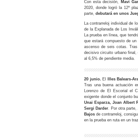
Con esta decisión,
Mavi Gar
2020, donde logró la 12ª plaz
parte,
debutará en unos Jueg
La contrarreloj individual de 
de la Explanada de Los Invá
La prueba en línea, que tendr
que estará compuesto de un gr
ascenso de seis cotas. Tras 
decisivo circuito urbano fina
al 6,5% de pendiente media.
20 junio.
El
Illes Balears-Ar
Tras una buena actuación en
Lorenzo de El Escorial el C
exigente donde el conjunto bu
Unai Esparza, Joan Albert 
Sergi Darder
. Por otra parte,
Bajos
de contrarreloj, consig
en la prueba en ruta en un tra