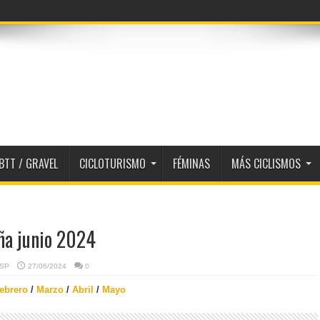
BTT / GRAVEL
CICLOTURISMO
FÉMINAS
MÁS CICLISMOS
ña junio 2024
ESP
27/06/2024
0
ebrero
/
Marzo
/
Abril
/
Mayo