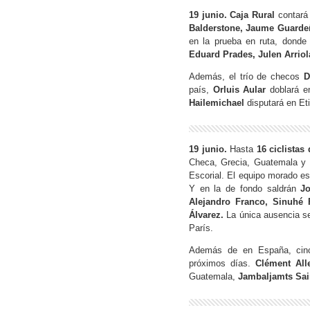
19 junio. Caja Rural
contará 
Balderstone, Jaume Guardeñ
en la prueba en ruta, donde
Eduard Prades, Julen Arri
Además, el trío de checos
Da
país,
Orluis Aular
doblará en
Hailemichael
disputará en Et
19 junio.
Hasta
16 ciclistas
Checa, Grecia, Guatemala y 
Escorial. El equipo morado es
Y en la de fondo saldrán
Jo
Alejandro Franco, Sinuhé 
Álvarez.
La única ausencia s
París.
Además de en España, cinc
próximos días.
Clément All
Guatemala,
Jambaljamts Sai