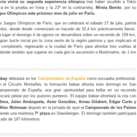
cía vivirá su segunda experiencia olímpica
tras haber acudido a Tokio
a en la prueba en línea y la 23ª en la contrarreloj.
Mireia Benito
, por su
os Olímpicos este próximo mes de julio en París.
los Juegos Olímpicos de París, que se celebrará el sábado 27 de julio, partirá
lidos, desde donde comenzará un trazado de 32,4 km prácticamente llanos.
á lugar el domingo 4 de agosto se desarrollará sobre un recorrido de 158 km,
an bucle inicial por la zona oeste de la región parisina y que implicará el
completarlo, regresarán a la ciudad de París para afrontar tres vueltas al
l, donde tendrán que superar en cada giro la ascensión a Montmartre, de 1 km
abay
debutará en los
Campeonatos de España
como escuadra profesional.
 el Circuito Montañés, la formación balear afronta este domingo en San
ampeonato de España, una gran oportunidad para brillar en un recorrido
scará pelear por los puestos punteros. El equipo balear afrontará la cita con
Riera, Julen Amézqueta, Asier González, Arnau Gilabert, Edgar Curto y
Alex Molenaar
disputó en la jornada de ayer el
Campeonato de los Países
uiendo una meritoria
7ª plaza
en Steenbergen. El domingo también participará
zado de 197 kilómetros.