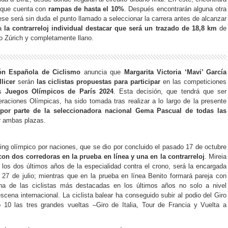
, que cuenta con
rampas de hasta el 10%
. Después encontrarán alguna otra
ese será sin duda el punto llamado a seleccionar la carrera antes de alcanzar
 a
la contrarreloj individual destacar que será un trazado de 18,8 km
de
go Zúrich y completamente llano.
ón Española de Ciclismo
anuncia que
Margarita Victoria ‘Mavi’ García
llicer
serán
las ciclistas propuestas para participar
en las competiciones
os
Juegos Olímpicos de París 2024
. Esta decisión, que tendrá que ser
eraciones Olímpicas, ha sido tomada tras realizar a lo largo de la presente
por parte de la seleccionadora nacional Gema Pascual de todas las
 ambas plazas.
king olímpico por naciones, que se dio por concluido el pasado 17 de octubre
on dos corredoras en la prueba en línea y una en la contrarreloj
. Mireia
os dos últimos años de la especialidad contra el crono, será la encargada
 27 de julio; mientras que en la prueba en línea Benito formará pareja con
a de las ciclistas más destacadas en los últimos años no solo a nivel
scena internacional. La ciclista balear ha conseguido subir al podio del Giro
op 10 las tres grandes vueltas –Giro de Italia, Tour de Francia y Vuelta a