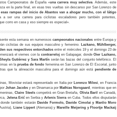
e estos Campeonatos de España «
una carrera muy selectiva
. Además, este
eza en la parte final, en esas tres vueltas sin descanso por San Lorenzo de
esas rampas del inicio de Abantos van a ahogar mucho, con el látigo
a a ser una carrera para ciclistas escaladores pero también potentes,
que corro en casa y eso siempre es especial».
esente esta semana en numerosos
campeonatos nacionales
entre Europa y
arán ciclistas de sus equipos masculino y femenino.
Lazkano, Mühlberger,
enden sus respectivos entorchados
entre el miércoles 19 y el domingo 23 de
omenzará el viernes con la
contrarreloj
en Galapagar, donde
Oier Lazkano,
Sheyla Gutiérrez y Sara Martín
serán las bazas del conjunto telefónico. El
ltimas en la
prueba de fondo
femenina en San Lorenzo de El Escorial, junto
tras que la alineación masculina para el domingo aún está
pendiente de
nas, Movistar estará representado en Italia por
Lorenzo Milesi
, en Francia
 por
Johan Jacobs
y en Dinamarca por
Mathias Norsgaard
, mientras que en
femeninas,
Claire Steels
competirá en Gran Bretaña,
Olivia Baril
en Canadá,
rca,
Jelena Erić
en Serbia y
Arlenis Sierra
en Cuba. Todos ellos disputarán
, donde también estarán
Davide Formolo, Davide Cimolai y Manlio Moro
Austria),
Liane Lippert
(Alemania) y
Mareille Meijering y Floortje Mackaij