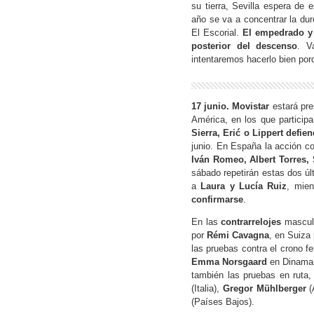
su tierra, Sevilla espera d
año se va a concentrar la dur
El Escorial.
El empedrado y 
posterior del descenso
. V
intentaremos hacerlo bien por
17 junio. Movistar
estará pr
América, en los que particip
Sierra, Erić o Lippert defi
junio. En España la acción c
Iván Romeo, Albert Torres, 
sábado repetirán estas dos ú
a
Laura y Lucía Ruiz
, mien
confirmarse
.
En las
contrarrelojes
masculi
por
Rémi Cavagna
, en Suiza
las pruebas contra el crono 
Emma Norsgaard
en Dinama
también las pruebas en ruta
(Italia),
Gregor Mühlberger
(
(Países Bajos).