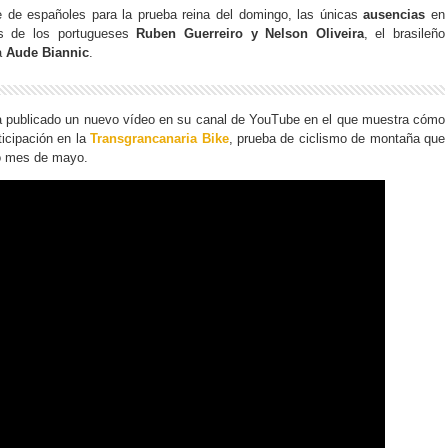
ue de españoles para la prueba reina del domingo, las únicas
ausencias
en
as de los portugueses
Ruben Guerreiro y Nelson Oliveira
, el brasileño
a
Aude Biannic
.
 publicado un nuevo vídeo en su canal de YouTube en el que muestra cómo
ticipación en la
Transgrancanaria Bike
, prueba de ciclismo de montaña que
do mes de mayo.