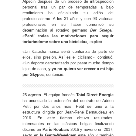
Alpecin después de un proceso de introspección
personal tras un par de temporadas a bajo
rendimiento ha oficializado su adiós del
profesionalismo. A los 31 años y con 93 victorias
profesionales en su haber comunicó su
determinación al rotativo germano
Der Spiegel
.
«
Perdí todas las motivaciones para seguir
torturándome sobre una bicicleta
«, explicó.
«En Katusha nunca sentí confianza de parte de
ellos, sino presión. Así es el ciclismo», continuó.
«Un deporte caracterizado por pasar mucho tiempo
lejos de casa,
y yo no quiero ver crecer a mi hijo
por Skype
«, sentenció.
23 agosto
. El equipo francés
Total Direct Energie
ha anunciado la extensión del contrato de Adrien
Petit por dos años más. Petit se unió a la
estructura dirigida por Jean-René Bernaudeau en
2016. En este tiempo obtuvo resultados
interesantes en las clásicas belgas finalizando
décimo en
París-Roubaix
2016 y noveno en 2017,
sexto en la
Gante-Wevelgem
este año y también