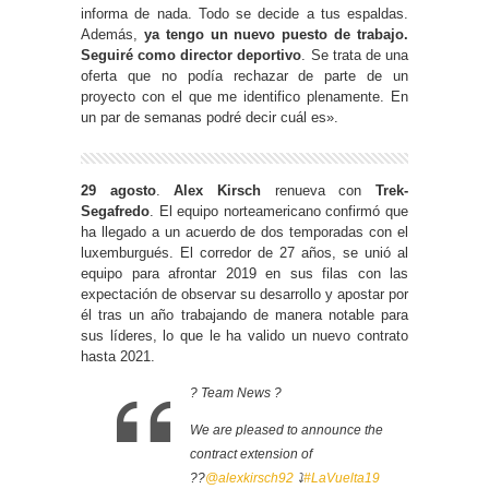
informa de nada. Todo se decide a tus espaldas.
Además,
ya tengo un nuevo puesto de trabajo.
Seguiré como director deportivo
. Se trata de una
oferta que no podía rechazar de parte de un
proyecto con el que me identifico plenamente. En
un par de semanas podré decir cuál es».
29 agosto
.
Alex Kirsch
renueva con
Trek-
Segafredo
. El equipo norteamericano confirmó que
ha llegado a un acuerdo de dos temporadas con el
luxemburgués. El corredor de 27 años, se unió al
equipo para afrontar 2019 en sus filas con las
expectación de observar su desarrollo y apostar por
él tras un año trabajando de manera notable para
sus líderes, lo que le ha valido un nuevo contrato
hasta 2021.
? Team News ?
We are pleased to announce the
contract extension of
??
@alexkirsch92
⤵️
#LaVuelta19