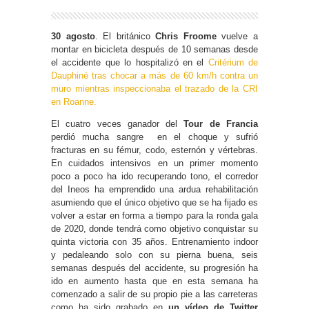
30 agosto
. El británico
Chris Froome
vuelve a
montar en bicicleta después de 10 semanas desde
el accidente que lo hospitalizó en el
Critérium de
Dauphiné tras chocar a más de 60 km/h contra un
muro mientras inspeccionaba el trazado de la CRI
en Roanne.
El cuatro veces ganador del
Tour de Francia
perdió mucha sangre en el choque y sufrió
fracturas en su fémur, codo, esternón y vértebras.
En cuidados intensivos en un primer momento
poco a poco ha ido recuperando tono, el corredor
del Ineos ha emprendido una ardua rehabilitación
asumiendo que el único objetivo que se ha fijado es
volver a estar en forma a tiempo para la ronda gala
de 2020, donde tendrá como objetivo conquistar su
quinta victoria con 35 años. Entrenamiento indoor
y pedaleando solo con su pierna buena, seis
semanas después del accidente, su progresión ha
ido en aumento hasta que en esta semana ha
comenzado a salir de su propio pie a las carreteras
como ha sido grabado en
un vídeo de Twitter