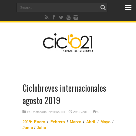
Ciclobreves internacionales
agosto 2019
en
Destacada
,
Noticias INT
29/08/2019
0
2019: Enero
/
Febrero
/
Marzo
/
Abril
/
Mayo
/
Junio
/
Julio