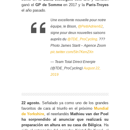
ganó el
GP de Somme
en 2017 y la
Paris-Troyes
el año pasado.
Une excellente nouvelle pour notre
équipe, le Bison,
@PetitAdrien62
,
signe pour deux nouvelles saisons
auprès du
@TDE_ProCycling
. ???
Photo James Startt – Agence Zoom
pic.twitter.com/5In7KenZXn
— Team Total Direct Energie
(@TDE_ProCycling)
August 22,
2019
22 agosto.
Señalado ya como uno de los grandes
favoritos de cara al triunfo en el próximo
Mundial
de Yorkshire
, el neerlandés
Mathieu van der Poel
ha sorprendido al anunciar que realizará su
preparación en altura en su casa de Bélgica
. Ha