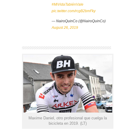
#MiVidaTabiénVale
pic.twitter.com/rcgB2bmFky
— NairoQuinCo (@NairoQuinCo)
August 26, 2019
Maxime Daniel, otro profesional que cuelga la
bicicleta en 2019. (LT)