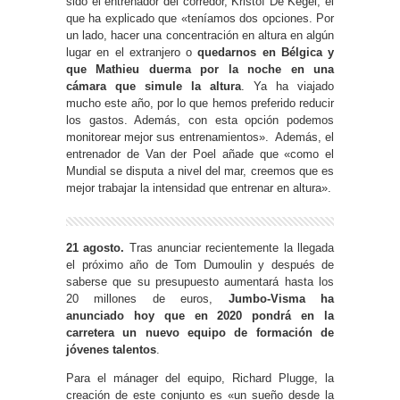
sido el entrenador del corredor, Kristof De Kegel, el
que ha explicado que «teníamos dos opciones. Por
un lado, hacer una concentración en altura en algún
lugar en el extranjero o
quedarnos en Bélgica y
que Mathieu duerma por la noche en una
cámara que simule la altura
. Ya ha viajado
mucho este año, por lo que hemos preferido reducir
los gastos. Además, con esta opción podemos
monitorear mejor sus entrenamientos». Además, el
entrenador de Van der Poel añade que «como el
Mundial se disputa a nivel del mar, creemos que es
mejor trabajar la intensidad que entrenar en altura».
21 agosto.
Tras anunciar recientemente la llegada
el próximo año de Tom Dumoulin y después de
saberse que su presupuesto aumentará hasta los
20 millones de euros,
Jumbo-Visma ha
anunciado hoy que en 2020 pondrá en la
carretera un nuevo equipo de formación de
jóvenes talentos
.
Para el mánager del equipo, Richard Plugge, la
creación de este conjunto es «un sueño desde la