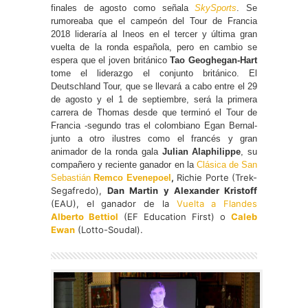
finales de agosto como señala
SkySports
. Se
rumoreaba que el campeón del Tour de Francia
2018 lideraría al Ineos en el tercer y última gran
vuelta de la ronda española, pero en cambio se
espera que el joven británico
Tao Geoghegan-Hart
tome el liderazgo el conjunto británico. El
Deutschland Tour, que se llevará a cabo entre el 29
de agosto y el 1 de septiembre, será la primera
carrera de Thomas desde que terminó el Tour de
Francia -segundo tras el colombiano Egan Bernal-
junto a otro ilustres como el francés y gran
animador de la ronda gala
Julian Alaphilippe
, su
compañero y reciente ganador en la
Clásica de San
,
Richie Porte (Trek-
Sebastián
Remco Evenepoel
Segafredo),
Dan Martin y Alexander Kristoff
(EAU), el ganador de la
Vuelta a Flandes
Alberto Bettiol
(EF Education First) o
Caleb
Ewan
(Lotto-Soudal).