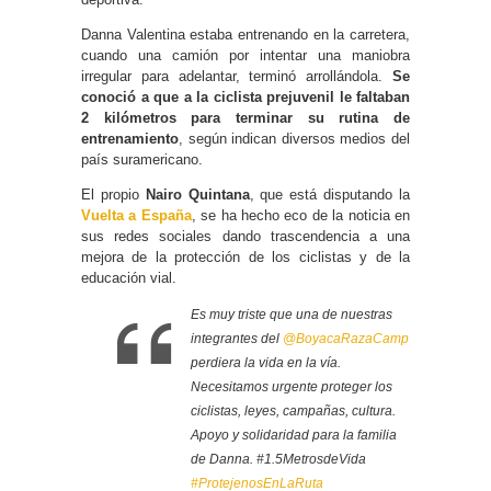
Danna Valentina estaba entrenando en la carretera,
cuando una camión por intentar una maniobra
irregular para adelantar, terminó arrollándola.
Se
conoció a que a la ciclista prejuvenil le faltaban
2 kilómetros para terminar su rutina de
entrenamiento
, según indican diversos medios del
país suramericano.
El propio
Nairo Quintana
, que está disputando la
Vuelta a España
, se ha hecho eco de la noticia en
sus redes sociales dando trascendencia a una
mejora de la protección de los ciclistas y de la
educación vial.
Es muy triste que una de nuestras
integrantes del
@BoyacaRazaCamp
perdiera la vida en la vía.
Necesitamos urgente proteger los
ciclistas, leyes, campañas, cultura.
Apoyo y solidaridad para la familia
de Danna. #1.5MetrosdeVida
#ProtejenosEnLaRuta