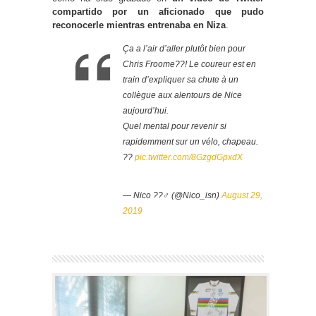
compartido por un aficionado que pudo
reconocerle mientras entrenaba en Niza
.
Ça a l’air d’aller plutôt bien pour
Chris Froome??! Le coureur est en
train d’expliquer sa chute à un
collègue aux alentours de Nice
aujourd’hui.
Quel mental pour revenir si
rapidemment sur un vélo, chapeau.
??
pic.twitter.com/8GzgdGpxdX
— Nico ??‍♂️ (@Nico_isn)
August 29,
2019