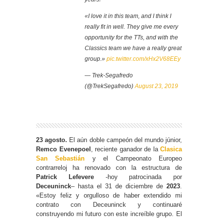
«I love it in this team, and I think I
really fit in well. They give me every
opportunity for the TTs, and with the
Classics team we have a really great
group.»
pic.twitter.com/xHx2V68EEy
— Trek-Segafredo
(@TrekSegafredo)
August 23, 2019
23 agosto.
El aún doble campeón del mundo júnior,
Remco Evenepoel
, reciente ganador de la
Clasica
San Sebastián
y el Campeonato Europeo
contrarreloj ha renovado con la estructura de
Patrick Lefevere
-hoy patrocinada por
Deceuninck
– hasta el 31 de diciembre de
2023
.
«Estoy feliz y orgulloso de haber extendido mi
contrato con Deceuninck y continuaré
construyendo mi futuro con este increíble grupo. El