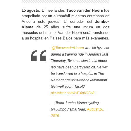
Taco van der Hoorn
15 agosto.
El neerlandés
fue
atropellado por un automóvil mientras entrenaba en
Jumbo-
Andorra este jueves. El corredor del
Visma
de 25 años sufre una rotura en dos
músculos del muslo. Van der Hoorn será transferido
a un hospital en Países Bajos para más exámenes.
.
@TacovanderHoorn
was hit by a car
during a training ride in Andorra last
Thursday. Two muscles in his upper
leg have been partly torn off. He will
be transferred to a hospital in The
Netherlands for further examination.
Get well soon, Taco!?
pic.twitter.com/efC4pNJ2h8
— Team Jumbo-Visma cycling
(@JumboVismaRoad)
August 16,
2019