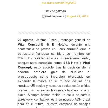
pic.twitter.com/95RajfNiiG
— Trek-Segafredo
(@TrekSegafredo)
August 29, 2019
29 agosto
. Jérôme Pineau, manager general de
Vital Concept-B & B Hotels
, durante una
anunció que la
conferencia de prensa en París
estructura francesa cambiará su nombre en
2020. En realidad solo es un reordenamiento,
porque será conocido como
B&B Hotels-Vital
Concept
; esto sucede tras la decisión de la
cadena hotelera gala de duplicar el
presupuesto como inversión interesada en
expandir la marca en el mundo de las dos
ruedas. «
El equipo y nuestros socios están unidos
por las mismas raíces bretonas y la visión a largo
plazo. Siempre hemos tenido un estilo de carrera
agresivo y combativo: está en nuestro ADN y así
será en el futuro. Nuestra campaña de fichajes