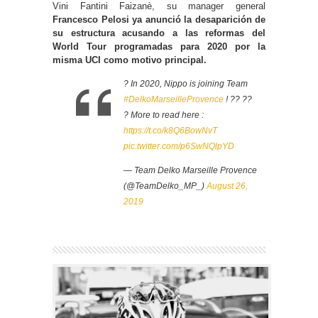
Vini Fantini Faizanè, su manager general
Francesco Pelosi ya anunció la desaparición de
su estructura acusando a las reformas del
World Tour programadas para 2020 por la
misma UCI como motivo principal.
? In 2020, Nippo is joining Team
#DelkoMarseilleProvence
! ?? ??
? More to read here :
https://t.co/k8Q6BowNvT
pic.twitter.com/p6SwNQlpYD
— Team Delko Marseille Provence
(@TeamDelko_MP_)
August 26,
2019