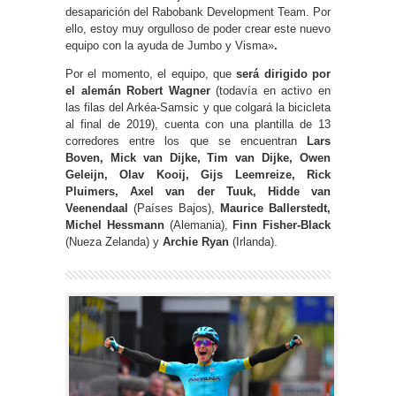
desaparición del Rabobank Development Team. Por
ello, estoy muy orgulloso de poder crear este nuevo
equipo con la ayuda de Jumbo y Visma»
.
Por el momento, el equipo, que
será dirigido por
el alemán Robert Wagner
(todavía en activo en
las filas del Arkéa-Samsic y que colgará la bicicleta
al final de 2019), cuenta con una plantilla de 13
corredores entre los que se encuentran
Lars
Boven, Mick van Dijke, Tim van Dijke, Owen
Geleijn, Olav Kooij, Gijs Leemreize, Rick
Pluimers, Axel van der Tuuk, Hidde van
Veenendaal
(Países Bajos),
Maurice Ballerstedt,
Michel Hessmann
(Alemania),
Finn Fisher-Black
(Nueza Zelanda) y
Archie Ryan
(Irlanda).