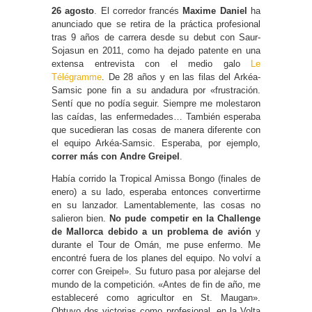
26 agosto
. El corredor francés
Maxime Daniel
ha
anunciado que se retira de la práctica profesional
tras 9 años de carrera desde su debut con Saur-
Sojasun en 2011, como ha dejado patente en una
extensa entrevista con el medio galo
Le
Télégramme
. De 28 años y en las filas del Arkéa-
Samsic pone fin a su andadura por «frustración.
Sentí que no podía seguir. Siempre me molestaron
las caídas, las enfermedades… También esperaba
que sucedieran las cosas de manera diferente con
el equipo Arkéa-Samsic. Esperaba, por ejemplo,
correr más con Andre Greipel
.
Había corrido la Tropical Amissa Bongo (finales de
enero) a su lado, esperaba entonces convertirme
en su lanzador. Lamentablemente, las cosas no
salieron bien.
No pude competir en la Challenge
de Mallorca debido a un problema de avión
y
durante el Tour de Omán, me puse enfermo. Me
encontré fuera de los planes del equipo. No volví a
correr con Greipel». Su futuro pasa por alejarse del
mundo de la competición. «Antes de fin de año, me
estableceré como agricultor en St. Maugan».
Obtuvo dos victorias como profesional, en la Volta