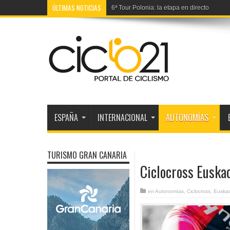
ÚLTIMAS NOTICIAS
6ª Tour Polonia: la etapa en directo
ESPAÑA
INTERNACIONAL
AUTONOMÍAS
TURISMO GRAN CANARIA
Ciclocross Euska
en
Autonomías
,
Ciclocross
,
Euskad