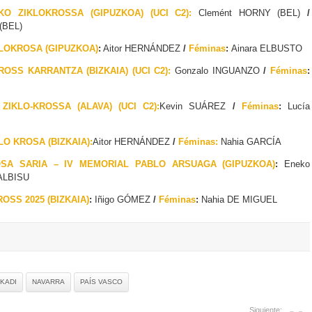
KO ZIKLOKROSSA (GIPUZKOA) (UCI C2):
Clemént HORNY (BEL)
/
(BEL)
LOKROSA (GIPUZKOA)
:
Aitor HERNÁNDEZ
/
Féminas
:
Ainara ELBUSTO
ROSS KARRANTZA (BIZKAIA) (UCI C2):
Gonzalo INGUANZO
/
Féminas
:
ZIKLO-KROSSA (ALAVA) (UCI C2):
Kevin SUÁREZ
/
Féminas
:
Lucía
O KROSA (BIZKAIA):
Aitor HERNÁNDEZ
/
Féminas:
Nahia GARCÍA
SA SARIA – IV MEMORIAL PABLO ARSUAGA (GIPUZKOA)
:
Eneko
 ALBISU
OSS 2025 (BIZKAIA)
:
Iñigo GÓMEZ
/
Féminas
:
Nahia DE MIGUEL
KADI
NAVARRA
PAÍS VASCO
Siguiente: