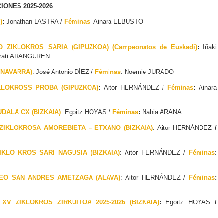
IONES 2025-2026
)
:
Jonathan LASTRA /
Féminas
: Ainara ELBUSTO
 ZIKLOKROS SARIA (GIPUZKOA) (Campeonatos de Euskadi)
:
Iñaki
 Irati ARANGUREN
 (NAVARRA)
: José Antonio DÍEZ /
Féminas
: Noemie JURADO
KLOKROSS PROBA (GIPUZKOA)
:
Aitor HERNÁNDEZ
/
Féminas
:
Ainara
UDALA CX (BIZKAIA)
: Egoitz HOYAS /
Féminas
:
Nahia ARANA
IKLOKROSA AMOREBIETA – ETXANO (BIZKAIA)
: Aitor HERNÁNDEZ
/
IKLO KROS SARI NAGUSIA (BIZKAIA)
: Aitor HERNÁNDEZ /
Féminas
:
EO SAN ANDRES AMETZAGA (ALAVA)
: Aitor HERNÁNDEZ /
Féminas
:
V ZIKLOKROS ZIRKUITOA 2025-2026 (BIZKAIA)
:
Egoitz HOYAS
/