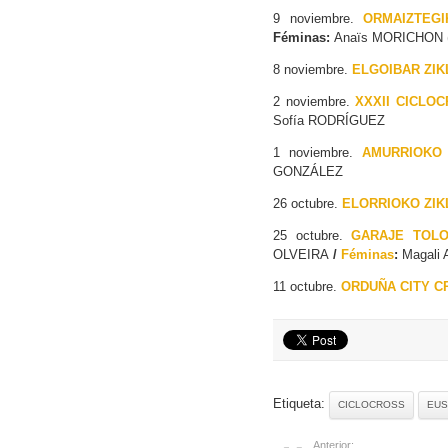
9 noviembre.
ORMAIZTEGI
Féminas:
Anaïs MORICHON 
8 noviembre.
ELGOIBAR ZIK
2 noviembre.
XXXII CICLOC
Sofía RODRÍGUEZ
1 noviembre.
AMURRIOKO 
GONZÁLEZ
26 octubre.
ELORRIOKO ZIKL
25 octubre.
GARAJE TOLO
OLVEIRA
/
Féminas
:
Magali
11 octubre.
ORDUÑA CITY CR
Etiqueta:
CICLOCROSS
EUS
Anterior: