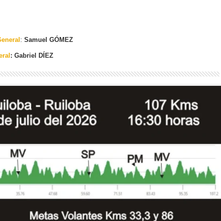
eneral
:
Samuel GÓMEZ
eral
: Gabriel DÍEZ