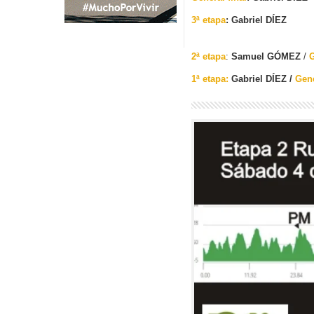
3ª etapa
: Gabriel DÍEZ
2ª etapa
:
Samuel GÓMEZ
/
G
1ª etapa:
Gabriel DÍEZ /
Gen