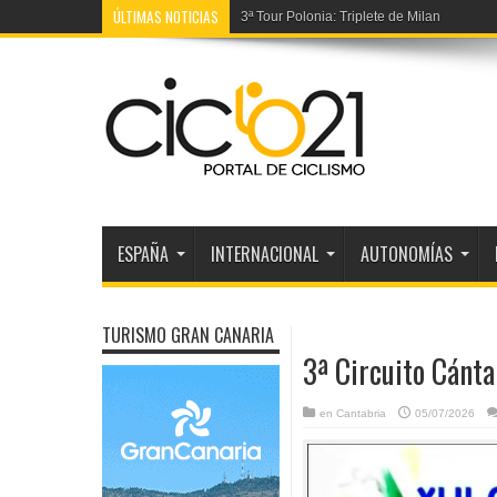
ÚLTIMAS NOTICIAS
Prólogo Volta Portugal: Johansen, imbatibl
ESPAÑA
INTERNACIONAL
AUTONOMÍAS
TURISMO GRAN CANARIA
3ª Circuito Cánta
en
Cantabria
05/07/2026