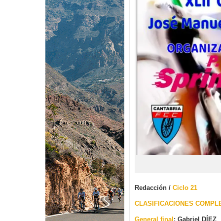
Redacción /
Ciclo 21
CLASIFICACIONES COMPL
General final
: Gabriel DÍEZ