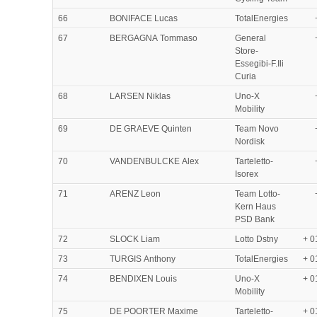
66
BONIFACE Lucas
TotalEnergies
67
BERGAGNA Tommaso
General
Store-
Essegibi-F.Ili
Curia
68
LARSEN Niklas
Uno-X
Mobility
69
DE GRAEVE Quinten
Team Novo
Nordisk
70
VANDENBULCKE Alex
Tarteletto-
Isorex
71
ARENZ Leon
Team Lotto-
Kern Haus
PSD Bank
72
SLOCK Liam
Lotto Dstny
+ 0
73
TURGIS Anthony
TotalEnergies
+ 0
74
BENDIXEN Louis
Uno-X
+ 0
Mobility
75
DE POORTER Maxime
Tarteletto-
+ 0