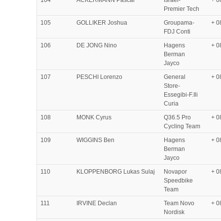
104
ACKERMANN Pascal
Israel-
+ 0
Premier Tech
105
GOLLIKER Joshua
Groupama-
+ 0
FDJ Conti
106
DE JONG Nino
Hagens
+ 0
Berman
Jayco
107
PESCHI Lorenzo
General
+ 0
Store-
Essegibi-F.Ili
Curia
108
MONK Cyrus
Q36.5 Pro
+ 0
Cycling Team
109
WIGGINS Ben
Hagens
+ 0
Berman
Jayco
110
KLOPPENBORG Lukas Sulaj
Novapor
+ 0
Speedbike
Team
111
IRVINE Declan
Team Novo
+ 0
Nordisk