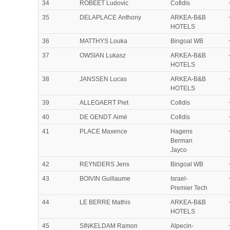
34
ROBEET Ludovic
Cofidis
35
DELAPLACE Anthony
ARKEA-B&B
HOTELS
36
MATTHYS Louka
Bingoal WB
37
OWSIAN Lukasz
ARKEA-B&B
HOTELS
38
JANSSEN Lucas
ARKEA-B&B
HOTELS
39
ALLEGAERT Piet
Cofidis
40
DE GENDT Aimé
Cofidis
41
PLACE Maxence
Hagens
Berman
Jayco
42
REYNDERS Jens
Bingoal WB
43
BOIVIN Guillaume
Israel-
Premier Tech
44
LE BERRE Mathis
ARKEA-B&B
HOTELS
45
SINKELDAM Ramon
Alpecin-