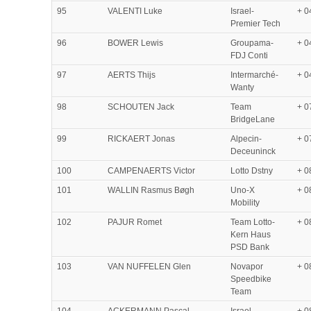
95
VALENTI Luke
Israel-
+ 0
Premier Tech
96
BOWER Lewis
Groupama-
+ 0
FDJ Conti
97
AERTS Thijs
Intermarché-
+ 0
Wanty
98
SCHOUTEN Jack
Team
+ 0
BridgeLane
99
RICKAERT Jonas
Alpecin-
+ 0
Deceuninck
100
CAMPENAERTS Victor
Lotto Dstny
+ 0
101
WALLIN Rasmus Bøgh
Uno-X
+ 0
Mobility
102
PAJUR Romet
Team Lotto-
+ 0
Kern Haus
PSD Bank
103
VAN NUFFELEN Glen
Novapor
+ 0
Speedbike
Team