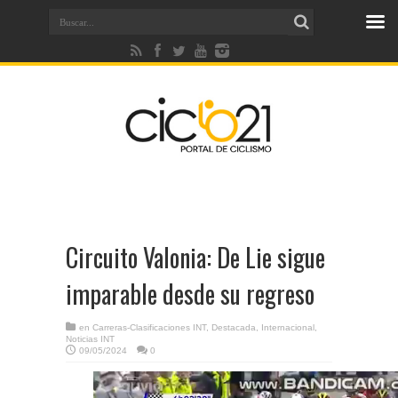
Circuito Valonia: De Lie sigue
imparable desde su regreso
en
Carreras-Clasificaciones INT
,
Destacada
,
Internacional
,
Noticias INT
09/05/2024
0