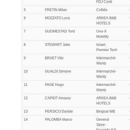
FDJ Conti
5
FRETIN Milan
Cofidis
6
MOZZATO Luca
ARKEA-B&B
HOTELS
7
GUDMESTAD Tord
Uno-X
Mobility
8
STEWART Jake
Israel-
Premier Tech
9
BRAET Vito
Intermarché-
Wanty
10
GUALDI Simone
Intermarché-
Wanty
11
PAGE Hugo
Intermarché-
Wanty
12
CAPIOT Amaury
ARKEA-B&B
HOTELS
13
PERSICO Davide
Bingoal WB
14
PALOMBA Marco
General
Store-