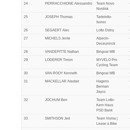
24
PERRACCHIONE Alessandro
Team Novo
Nordisk
25
JOSEPH Thomas
Tarteletto-
Isorex
26
SEGAERT Alec
Lotto Dstny
27
MICHELS Jente
Alpecin-
Deceuninck
28
VANDEPITTE Nathan
Bingoal WB
29
LODERER Timon
MYVELO Pro
Cycling Team
30
VAN ROOY Kenneth
Bingoal WB
31
MACKELLAR Alastair
Hagens
Berman
Jayco
32
JOCHUM Ben
Team Lotto-
Kern Haus
PSD Bank
33
SMITHSON Jed
Team Visma |
Lease a Bike