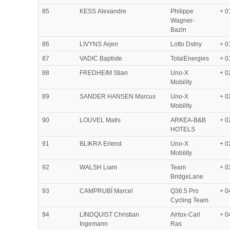
85
KESS Alexandre
Philippe
+ 0
Wagner-
Bazin
86
LIVYNS Arjen
Lotto Dstny
+ 0
87
VADIC Baptiste
TotalEnergies
+ 0
88
FREDHEIM Stian
Uno-X
+ 0
Mobility
89
SANDER HANSEN Marcus
Uno-X
+ 0
Mobility
90
LOUVEL Matis
ARKEA-B&B
+ 0
HOTELS
91
BLIKRA Erlend
Uno-X
+ 0
Mobility
92
WALSH Liam
Team
+ 0
BridgeLane
93
CAMPRUBÍ Marcel
Q36.5 Pro
+ 0
Cycling Team
94
LINDQUIST Christian
Airtox-Carl
+ 0
Ingemann
Ras