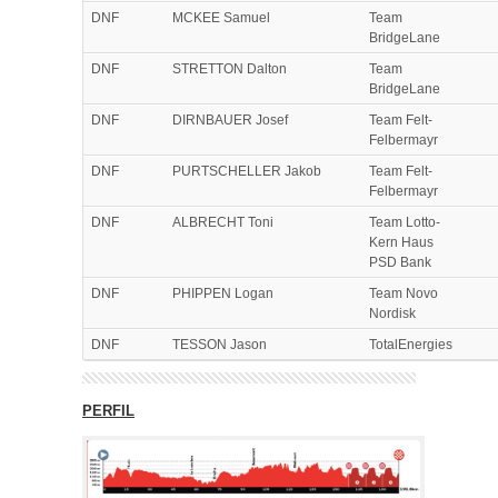
DNF
MCKEE Samuel
Team
BridgeLane
DNF
STRETTON Dalton
Team
BridgeLane
DNF
DIRNBAUER Josef
Team Felt-
Felbermayr
DNF
PURTSCHELLER Jakob
Team Felt-
Felbermayr
DNF
ALBRECHT Toni
Team Lotto-
Kern Haus
PSD Bank
DNF
PHIPPEN Logan
Team Novo
Nordisk
DNF
TESSON Jason
TotalEnergies
PERFIL