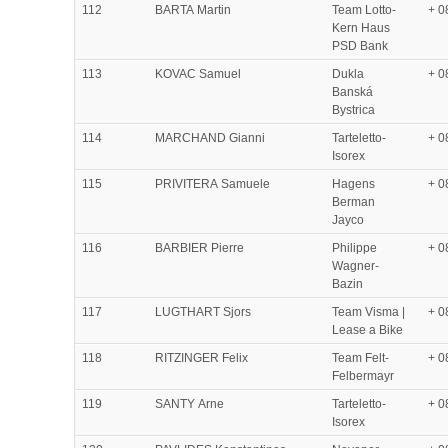
112
BARTA Martin
Team Lotto-
+ 0
Kern Haus
PSD Bank
113
KOVAC Samuel
Dukla
+ 0
Banská
Bystrica
114
MARCHAND Gianni
Tarteletto-
+ 0
Isorex
115
PRIVITERA Samuele
Hagens
+ 0
Berman
Jayco
116
BARBIER Pierre
Philippe
+ 0
Wagner-
Bazin
117
LUGTHART Sjors
Team Visma |
+ 0
Lease a Bike
118
RITZINGER Felix
Team Felt-
+ 0
Felbermayr
119
SANTY Arne
Tarteletto-
+ 0
Isorex