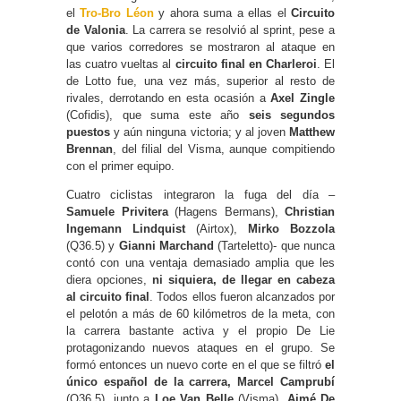
el
Tro-Bro Léon
y ahora suma a ellas el
Circuito
de Valonia
. La carrera se resolvió al sprint, pese a
que varios corredores se mostraron al ataque en
las cuatro vueltas al
circuito final en Charleroi
. El
de Lotto fue, una vez más, superior al resto de
rivales, derrotando en esta ocasión a
Axel Zingle
(Cofidis), que suma este año
seis segundos
puestos
y aún ninguna victoria; y al joven
Matthew
Brennan
, del filial del Visma, aunque compitiendo
con el primer equipo.
Cuatro ciclistas integraron la fuga del día –
Samuele Privitera
(Hagens Bermans),
Christian
Ingemann Lindquist
(Airtox),
Mirko Bozzola
(Q36.5) y
Gianni Marchand
(Tarteletto)- que nunca
contó con una ventaja demasiado amplia que les
diera opciones,
ni siquiera, de llegar en cabeza
al circuito final
. Todos ellos fueron alcanzados por
el pelotón a más de 60 kilómetros de la meta, con
la carrera bastante activa y el propio De Lie
protagonizando nuevos ataques en el grupo. Se
formó entonces un nuevo corte en el que se filtró
el
único español de la carrera, Marcel Camprubí
(Q36.5), junto a
Loe Van Belle
(Visma),
Aimé De