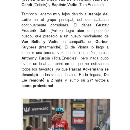
Gendt
(Cofidis) y
Baptiste Vadic
(TotalEnergies).
Tampoco llegaron muy lejos debido al
trabajo del
Lotto
en el grupo principal, del que saltaban
continuamente corredores. El danés
Gustav
Frederik Dahl
(Airtox) logró abrir un pequeño
hueco, que precedió a un nuevo movimiento de
Van Belle y Vadic
en compañía de
Gerben
Kuypers
(Intermarché). El de Visma lo llegó a
intentar una tercera vez, en esta ocasión junto a
Anthony Turgis
(TotalEnergies), pero nada pudo
evitar un final al sprint en el que no estuvieron
todos los favoritos, ya que
Pascal Ackermann se
descolgó
en las vueltas finales. En la llegada,
De
Lie remontó a Zingle
y sumó su
27ª victoria
como profesional
.