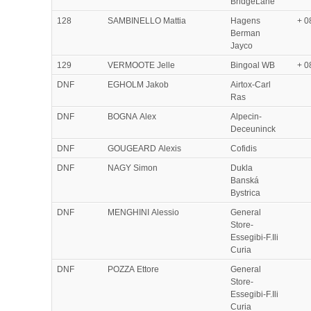
BridgeLane
128
SAMBINELLO Mattia
Hagens
+ 0
Berman
Jayco
129
VERMOOTE Jelle
Bingoal WB
+ 0
DNF
EGHOLM Jakob
Airtox-Carl
Ras
DNF
BOGNA Alex
Alpecin-
Deceuninck
DNF
GOUGEARD Alexis
Cofidis
DNF
NAGY Simon
Dukla
Banská
Bystrica
DNF
MENGHINI Alessio
General
Store-
Essegibi-F.Ili
Curia
DNF
POZZA Ettore
General
Store-
Essegibi-F.Ili
Curia