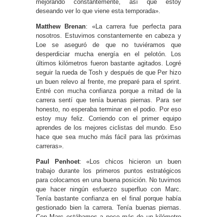
mejorando constantemente, así que estoy
deseando ver lo que viene esta temporada».
Matthew Brenan
:
«La carrera fue perfecta para
nosotros. Estuvimos constantemente en cabeza y
Loe se aseguró de que no tuviéramos que
desperdiciar mucha energía en el pelotón. Los
últimos kilómetros fueron bastante agitados. Logré
seguir la rueda de Tosh y después de que Per hizo
un buen relevo al frente, me preparé para el sprint.
Entré con mucha confianza porque a mitad de la
carrera sentí que tenía buenas piernas. Para ser
honesto, no esperaba terminar en el podio. Por eso
estoy muy feliz. Corriendo con el primer equipo
aprendes de los mejores ciclistas del mundo. Eso
hace que sea mucho más fácil para las próximas
carreras».
Paul Penhoet
: «Los chicos hicieron un buen
trabajo durante los primeros puntos estratégicos
para colocarnos en una buena posición. No tuvimos
que hacer ningún esfuerzo superfluo con Marc.
Tenía bastante confianza en el final porque había
gestionado bien la carrera. Tenía buenas piernas.
Con Marc estábamos a poco más de un kilómetro