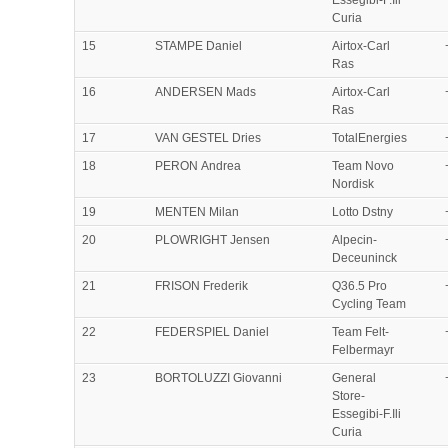
Essegibi-F.Ili
Curia
15
STAMPE Daniel
Airtox-Carl
Ras
16
ANDERSEN Mads
Airtox-Carl
Ras
17
VAN GESTEL Dries
TotalEnergies
18
PERON Andrea
Team Novo
Nordisk
19
MENTEN Milan
Lotto Dstny
20
PLOWRIGHT Jensen
Alpecin-
Deceuninck
21
FRISON Frederik
Q36.5 Pro
Cycling Team
22
FEDERSPIEL Daniel
Team Felt-
Felbermayr
23
BORTOLUZZI Giovanni
General
Store-
Essegibi-F.Ili
Curia