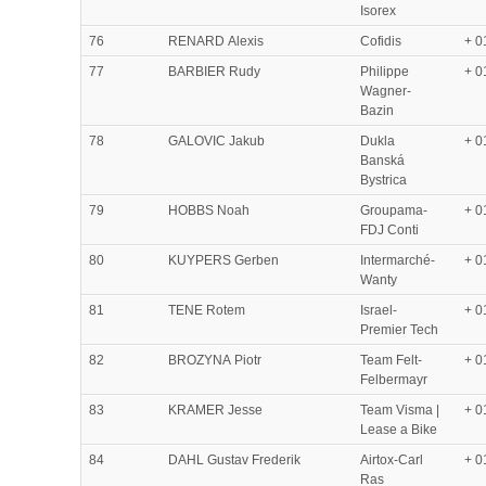
Isorex
76
RENARD Alexis
Cofidis
+ 0
77
BARBIER Rudy
Philippe
+ 0
Wagner-
Bazin
78
GALOVIC Jakub
Dukla
+ 0
Banská
Bystrica
79
HOBBS Noah
Groupama-
+ 0
FDJ Conti
80
KUYPERS Gerben
Intermarché-
+ 0
Wanty
81
TENE Rotem
Israel-
+ 0
Premier Tech
82
BROZYNA Piotr
Team Felt-
+ 0
Felbermayr
83
KRAMER Jesse
Team Visma |
+ 0
Lease a Bike
84
DAHL Gustav Frederik
Airtox-Carl
+ 0
Ras