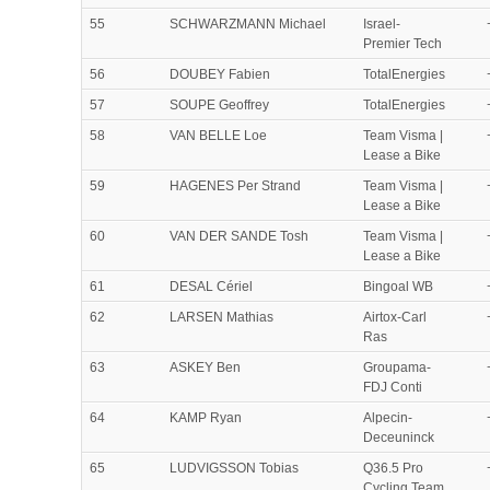
55
SCHWARZMANN Michael
Israel-
Premier Tech
56
DOUBEY Fabien
TotalEnergies
57
SOUPE Geoffrey
TotalEnergies
58
VAN BELLE Loe
Team Visma |
Lease a Bike
59
HAGENES Per Strand
Team Visma |
Lease a Bike
60
VAN DER SANDE Tosh
Team Visma |
Lease a Bike
61
DESAL Cériel
Bingoal WB
62
LARSEN Mathias
Airtox-Carl
Ras
63
ASKEY Ben
Groupama-
FDJ Conti
64
KAMP Ryan
Alpecin-
Deceuninck
65
LUDVIGSSON Tobias
Q36.5 Pro
Cycling Team