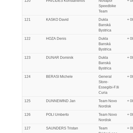
120
PAVLIDES Konstantinos
Novapor
+ 0
Speedbike
Team
121
KASKO David
Dukla
+ 0
Banská
Bystrica
122
HOZA Denis
Dukla
+ 0
Banská
Bystrica
123
DUNAR Dominik
Dukla
+ 0
Banská
Bystrica
124
BERASI Michele
General
+ 0
Store-
Essegibi-F.Ili
Curia
125
DUNNEWIND Jan
Team Novo
+ 0
Nordisk
126
POLI Umberto
Team Novo
+ 0
Nordisk
127
SAUNDERS Tristan
Team
+ 0