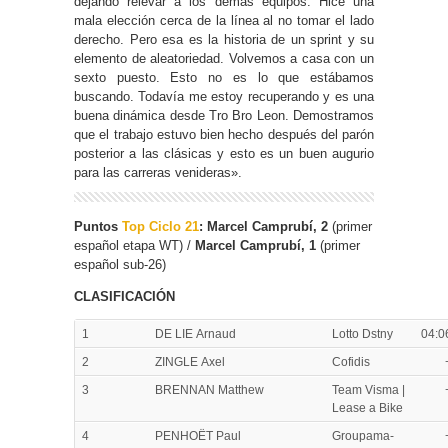
dejando relevar a los demás equipos. Hice una
mala elección cerca de la línea al no tomar el lado
derecho. Pero esa es la historia de un sprint y su
elemento de aleatoriedad. Volvemos a casa con un
sexto puesto. Esto no es lo que estábamos
buscando. Todavía me estoy recuperando y es una
buena dinámica desde Tro Bro Leon. Demostramos
que el trabajo estuvo bien hecho después del parón
posterior a las clásicas y esto es un buen augurio
para las carreras venideras».
Puntos
Top Ciclo 21
: Marcel Camprubí, 2
(primer
español etapa WT) /
Marcel Camprubí
, 1
(primer
español sub-26)
CLASIFICACIÓN
1
DE LIE Arnaud
Lotto Dstny
04:0
2
ZINGLE Axel
Cofidis
3
BRENNAN Matthew
Team Visma |
Lease a Bike
4
PENHOËT Paul
Groupama-