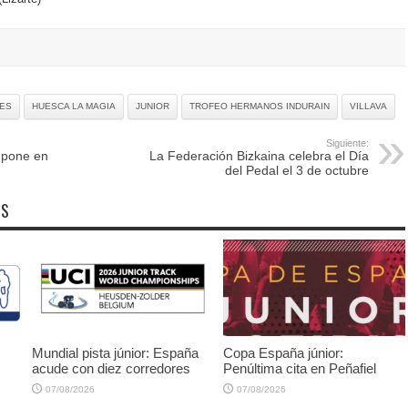
ES
HUESCA LA MAGIA
JUNIOR
TROFEO HERMANOS INDURAIN
VILLAVA
Siguiente:
mpone en
La Federación Bizkaina celebra el Día
del Pedal el 3 de octubre
OS
Mundial pista júnior: España
Copa España júnior:
acude con diez corredores
Penúltima cita en Peñafiel
07/08/2026
07/08/2026