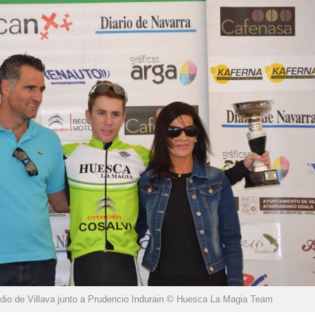
odio de Villava junto a Prudencio Indurain © Huesca La Magia Team