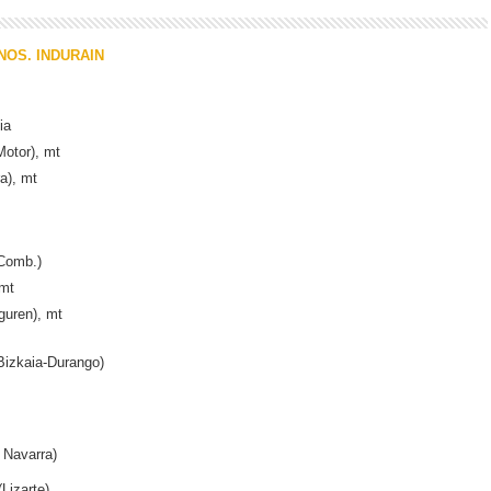
NOS. INDURAIN
ia
Motor), mt
a), mt
Comb.)
 mt
guren), mt
Bizkaia-Durango)
 Navarra)
Lizarte)