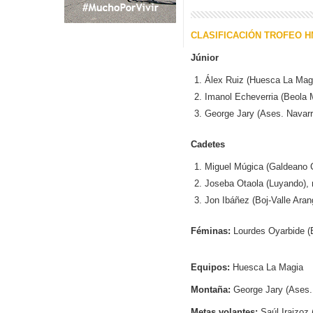
CLASIFICACIÓN TROFEO H
Júnior
Álex Ruiz (Huesca La Mag
Imanol Echeverria (Beola 
George Jary (Ases. Navarr
Cadetes
Miguel Múgica (Galdeano 
Joseba Otaola (Luyando),
Jon Ibáñez (Boj-Valle Aran
Féminas:
Lourdes Oyarbide (
Equipos:
Huesca La Magia
Montaña:
George Jary (Ases.
Metas volantes:
Saúl Iraizoz (