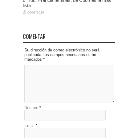
6ª Tour Francia féminas: Le Court es la más
lista
06/08/2026
COMENTAR
Su dirección de correo electrónico no será
publicada.Los campos necesarios están
marcados
*
Nombre
*
Email
*