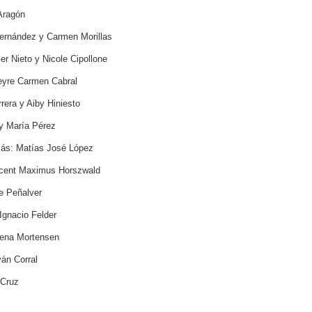
Aragón
nández y Carmen Morillas
 Nieto y Nicole Cipollone
yre Carmen Cabral
era y Aiby Hiniesto
 María Pérez
s: Matías José López
ent Maximus Horszwald
 Peñalver
gnacio Felder
ena Mortensen
án Corral
 Cruz