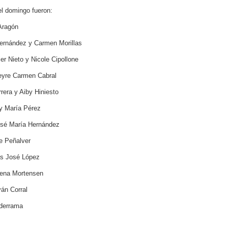
el domingo fueron:
Aragón
nández y Carmen Morillas
 Nieto y Nicole Cipollone
yre Carmen Cabral
era y Aiby Hiniesto
 María Pérez
é María Hernández
 Peñalver
s José López
ena Mortensen
án Corral
derrama