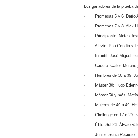
Los ganadores de la prueba d
· Promesas 5 y 6: Darío 
· Promesas 7 y 8: Alex Her
· Principiante: Mateo Javier
· Alevín: Pau Gandía y Le
· Infantil: José Miguel Herr
· Cadete: Carlos Moreno y
· Hombres de 30 a 39: Jos
· Máster 30: Hugo Etienne
· Máster 50 y más: Matía
· Mujeres de 40 a 49: Hel
· Challenge de 17 a 29: Iv
· Élite–Sub23: Álvaro Val
· Júnior: Sonia Recuero