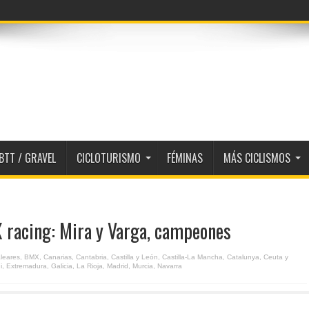
BTT / GRAVEL
CICLOTURISMO
FÉMINAS
MÁS CICLISMOS
racing: Mira y Varga, campeones
leares
,
BMX
,
Canarias
,
Cantabria
,
Castilla y León
,
Castilla-La Mancha
,
Catalunya
,
Ceuta y
i
,
Extremadura
,
Galicia
,
La Rioja
,
Madrid
,
Murcia
,
Navarra