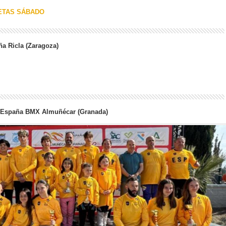
ETAS SÁBADO
ña Ricla (Zaragoza)
a España BMX Almuñécar (Granada)