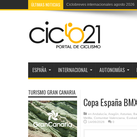
ÚLTIMAS NOTICIAS
Ciclobreves internacionales agosto 2026
ESPAÑA
INTERNACIONAL
AUTONOMÍAS
TURISMO GRAN CANARIA
Copa España BMX 
en
Andalucía
,
Aragón
,
Asturias
,
Ba
Melilla
,
Comunitat Valenciana
,
Euskad
14/06/2026
0