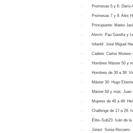
· Promesas 5 y 6: Darío 
· Promesas 7 y 8: Alex Her
· Principiante: Mateo Javier
· Alevín: Pau Gandía y Le
· Infantil: José Miguel Herr
· Cadete: Carlos Moreno y
· Hombres Máster 50 y má
· Hombres de 30 a 39: Vic
· Máster 30: Hugo Etienne
· Máster 50 y más: Juan I
· Mujeres de 40 a 49: Hel
· Challenge de 17 a 29: Iv
· Élite–Sub23: Iván de la
· Júnior: Sonia Recuero