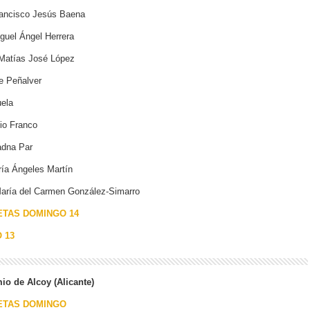
ncisco Jesús Baena
el Ángel Herrera
atías José López
 Peñalver
ela
o Franco
dna Par
a Ángeles Martín
ría del Carmen González-Simarro
ETAS DOMINGO 14
 13
io de Alcoy (Alicante)
ETAS DOMINGO