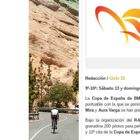
Redacción /
Ciclo 21
9ª-10ª: Sábado 13 y doming
La
Copa de España de BM
puntuable con la que se ponía
Mira
y
Aura Varga
se han pro
Bajo la organización del
R-
granadina 200 pilotos para pel
y 10ª cita de la
Copa de Esp