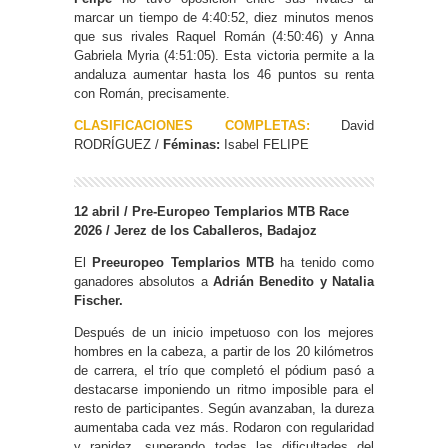
marcar un tiempo de 4:40:52, diez minutos menos
que sus rivales Raquel Román (4:50:46) y Anna
Gabriela Myria (4:51:05). Esta victoria permite a la
andaluza aumentar hasta los 46 puntos su renta
con Román, precisamente.
CLASIFICACIONES COMPLETAS:
David
RODRÍGUEZ /
Féminas:
Isabel FELIPE
12 abril / Pre-Europeo Templarios MTB Race
2026 / Jerez de los Caballeros, Badajoz
El
Preeuropeo Templarios MTB
ha tenido como
ganadores absolutos a
Adrián Benedito y Natalia
Fischer.
Después de un inicio impetuoso con los mejores
hombres en la cabeza, a partir de los 20 kilómetros
de carrera, el trío que completó el pódium pasó a
destacarse imponiendo un ritmo imposible para el
resto de participantes. Según avanzaban, la dureza
aumentaba cada vez más. Rodaron con regularidad
y rapidez, superando todas las dificultades del