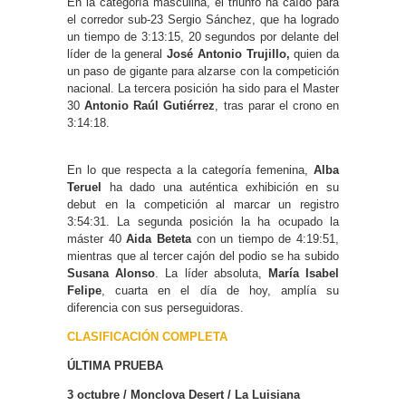
En la categoría masculina, el triunfo ha caído para
el corredor sub-23 Sergio Sánchez, que ha logrado
un tiempo de 3:13:15, 20 segundos por delante del
líder de la general
José Antonio Trujillo,
quien da
un paso de gigante para alzarse con la competición
nacional. La tercera posición ha sido para el Master
30
Antonio Raúl Gutiérrez
, tras parar el crono en
3:14:18.
En lo que respecta a la categoría femenina,
Alba
Teruel
ha dado una auténtica exhibición en su
debut en la competición al marcar un registro
3:54:31. La segunda posición la ha ocupado la
máster 40
Aida Beteta
con un tiempo de 4:19:51,
mientras que al tercer cajón del podio se ha subido
Susana Alonso
. La líder absoluta,
María Isabel
Felipe
, cuarta en el día de hoy, amplía su
diferencia con sus perseguidoras.
CLASIFICACIÓN COMPLETA
ÚLTIMA PRUEBA
3 octubre / Monclova Desert / La Luisiana