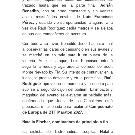
trazado hasta que en la parte final,
Adrián
Benedito
, con su ritmo constante y sin venirse
abajo, resistió los envites de
Luis Francisco
Pérez,
y cuando vio su oportunidad la agarró, a la
vez que Raúl Rodríguez cedía metros y se alejaba
de sus dos compañeros de aventura.
Con todo a su favor, Benedito dio el hachazo final
al observar las caras de cansancio en sus rivales y
se marchó en solitario para ir en busca de la
victoria. Ante el ataque, Luis Francisco intentó
seguirle la rueda y agarrarse al corredor de Scott
Monte Nevado by Fly. Su intento de continuar en la
lucha, le produjo desgaste y en la parte final,
Raúl
Rodríguez
aprovechó el momento y le superó para
subirse al segundo cajón del pódium. El impacto y
magnitud del evento se elevaron un peldaño más,
confirmando que Jerez de los Caballeros está
preparada e ilusionada para recibir el C
ampeonato
de Europa de BTT Maratón 2027.
Natalia Fischer, dominadora de principio a fin
La ciclista del Extremadura Ecopilas
Natalia