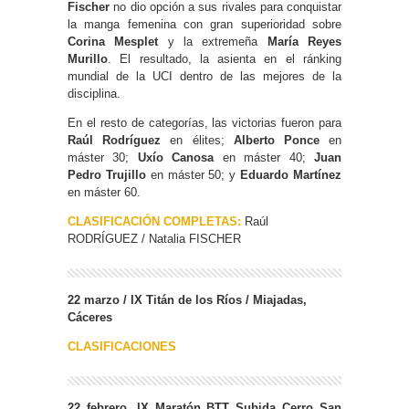
Fischer
no dio opción a sus rivales para conquistar
la manga femenina con gran superioridad sobre
Corina Mesplet
y la extremeña
María Reyes
Murillo
. El resultado, la asienta en el ránking
mundial de la UCI dentro de las mejores de la
disciplina.
En el resto de categorías, las victorias fueron para
Raúl Rodríguez
en élites;
Alberto Ponce
en
máster 30;
Uxío Canosa
en máster 40;
Juan
Pedro Trujillo
en máster 50; y
Eduardo Martínez
en máster 60.
CLASIFICACIÓN COMPLETAS:
Raúl
RODRÍGUEZ / Natalia FISCHER
22 marzo / IX Titán de los Ríos / Miajadas,
Cáceres
CLASIFICACIONES
22 febrero. IX Maratón BTT Subida Cerro San