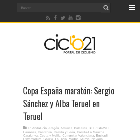
Copa España maratón: Sergio
Sánchez y Alba Teruel en
Teruel
en
Andalucía
,
Aragón
,
Asturias
,
Baleares
,
BTT / GRAVEL
,
Canarias
,
Cantabria
,
Castilla y León
,
Castilla-La Mancha
,
Catalunya
,
Ceuta y Melilla
,
Comunitat Valenciana
,
Euskadi
,
Extremadura
,
Galicia
,
La Rioja
,
Madrid
,
Murcia
,
Navarra