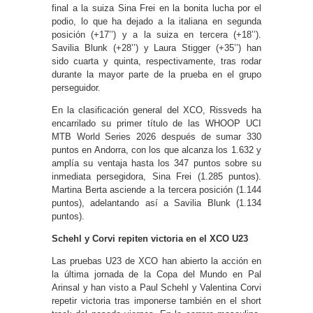
final a la suiza Sina Frei en la bonita lucha por el
podio, lo que ha dejado a la italiana en segunda
posición (+17’’) y a la suiza en tercera (+18’’).
Savilia Blunk (+28’’) y Laura Stigger (+35’’) han
sido cuarta y quinta, respectivamente, tras rodar
durante la mayor parte de la prueba en el grupo
perseguidor.
En la clasificación general del XCO, Rissveds ha
encarrilado su primer título de las WHOOP UCI
MTB World Series 2026 después de sumar 330
puntos en Andorra, con los que alcanza los 1.632 y
amplía su ventaja hasta los 347 puntos sobre su
inmediata persegidora, Sina Frei (1.285 puntos).
Martina Berta asciende a la tercera posición (1.144
puntos), adelantando así a Savilia Blunk (1.134
puntos).
Schehl y Corvi repiten victoria en el XCO U23
Las pruebas U23 de XCO han abierto la acción en
la última jornada de la Copa del Mundo en Pal
Arinsal y han visto a Paul Schehl y Valentina Corvi
repetir victoria tras imponerse también en el short