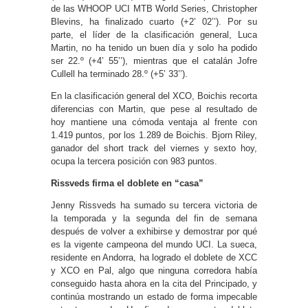
de las WHOOP UCI MTB World Series, Christopher
Blevins, ha finalizado cuarto (+2’ 02’’). Por su
parte, el líder de la clasificación general, Luca
Martin, no ha tenido un buen día y solo ha podido
ser 22.º (+4’ 55’’), mientras que el catalán Jofre
Cullell ha terminado 28.º (+5’ 33’’).
En la clasificación general del XCO, Boichis recorta
diferencias con Martin, que pese al resultado de
hoy mantiene una cómoda ventaja al frente con
1.419 puntos, por los 1.289 de Boichis. Bjorn Riley,
ganador del short track del viernes y sexto hoy,
ocupa la tercera posición con 983 puntos.
Rissveds firma el doblete en “casa”
Jenny Rissveds ha sumado su tercera victoria de
la temporada y la segunda del fin de semana
después de volver a exhibirse y demostrar por qué
es la vigente campeona del mundo UCI. La sueca,
residente en Andorra, ha logrado el doblete de XCC
y XCO en Pal, algo que ninguna corredora había
conseguido hasta ahora en la cita del Principado, y
continúa mostrando un estado de forma impecable