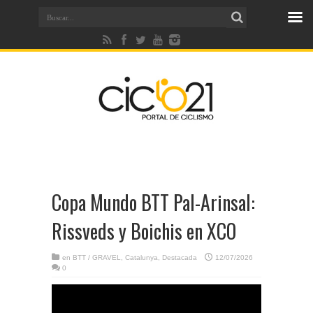
Copa Mundo BTT Pal-Arinsal:
Rissveds y Boichis en XCO
en
BTT / GRAVEL
,
Catalunya
,
Destacada
12/07/2026
0