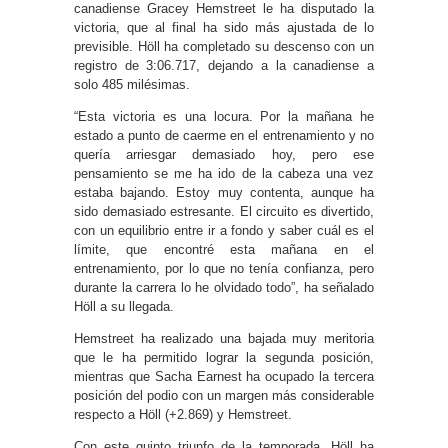
canadiense Gracey Hemstreet le ha disputado la
victoria, que al final ha sido más ajustada de lo
previsible. Höll ha completado su descenso con un
registro de 3:06.717, dejando a la canadiense a
solo 485 milésimas.
“Esta victoria es una locura. Por la mañana he
estado a punto de caerme en el entrenamiento y no
quería arriesgar demasiado hoy, pero ese
pensamiento se me ha ido de la cabeza una vez
estaba bajando. Estoy muy contenta, aunque ha
sido demasiado estresante. El circuito es divertido,
con un equilibrio entre ir a fondo y saber cuál es el
límite, que encontré esta mañana en el
entrenamiento, por lo que no tenía confianza, pero
durante la carrera lo he olvidado todo”, ha señalado
Höll a su llegada.
Hemstreet ha realizado una bajada muy meritoria
que le ha permitido lograr la segunda posición,
mientras que Sacha Earnest ha ocupado la tercera
posición del podio con un margen más considerable
respecto a Höll (+2.869) y Hemstreet.
Con este quinto triunfo de la temporada, Höll ha