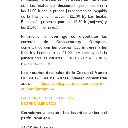
El sábado, la acción se concentrará en
Fontanals
con las finales del descenso
, que arrancarán a
las 11.00 h con la prueba júnior femenina, seguida
de la final júnior masculina (11.30 h). Las finales
Élite están previstas para las 12.30 h (mujeres) y
las 13.40 h (hombres).
Finalmente,
el domingo se disputarán las
carreras de Cross-country Olímpico
,
comenzando con las pruebas U23 (mujeres a las
9.00 h y hombres a las 11.00 h) y concluyendo la
jornada con las carreras Élite (13.30 h y 15.30 h,
respectivamente).
Los horarios detallados de la Copa del Mundo
UCI de BTT de Pal Arinsal pueden consultarse
aquí:
https://events.palarinsal.com/es/world-
cup-mtb/programa
GALERÍA DE FOTOS DE LOS
ENTRENAMIENTOS
Corredores a seguir: los favoritos antes del
parón veraniego
XCC (Short Track)