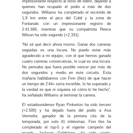
impresionante respecto al resto de
riders
, dejando a
quienes han ocupado el podio a más de dos
segundos. Williams ha completado el recorrido de
1,9 km entre el pico del Cubil y la zona de
Fontanals con un impresionante registro de
2:41.666, mientras que su compatriota Reece
Wilson ha sido segundo (+2.331).
“No sé qué decir ahora mismo. Ganar dos carreras
seguidas es una locura. No puedo estar más
agradecido a mi equipo, con el que hemos ganado
cuatro carreras consecutivas, lo cual es una locura.
No pensaba que fuera posible vencer por más de
dos segundos y medio en este circuito. Esta
mañana hablábamos con Finn (Iles) de que hacer
un tiempo de 2’44» sería increíble, lo he superado y
la verdad es que ni siquiera sé cómo lo he hecho”,
ha señalado Williams al terminar la carrera.
El estadounidense Ryan Pinkerton ha sido tercero
(+2.500) y ha dejado fuera del podio a Asa
Vermette, ganador de la primera cita de la
temporada, por solo 41 milésimas. Finn Iles ha
completado el top-5 y el vigente campeón del
mundo, Jackson Goldstone, ha sido sexto,