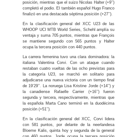
posición, mientras que el suizo Nicolas Halter (+9’’)
completó el podio. El también español Hugo Franco
finalizó en una destacada séptima posición (+27’’).
En la clasificación general del XCC U23 de las
WHOOP UCI MTB World Series, Schehl amplía su
ventaja y suma 705 puntos, mientras que François
se mantiene segundo con 565 puntos y Halter
ocupa la tercera posición con 440 puntos.
La carrera femenina tuvo una clara dominadora: la
italiana Valentina Corvi. Con un ataque cuando
restaban cuatro vueltas de las ocho previstas para
la categoría U23, se marchó en solitario para
adjudicarse una nueva victoria con un tiempo final
de 19’29’’. La noruega Lisa Kristine Jorde (+14’’) y
la canadiense Rafaelle Carrier (+16’’) fueron
segunda y tercera, respectivamente, mientras que
la española Marta Cano terminó en la duodécima
posición (+51’’).
En la clasificación general del XCC, Corvi lidera
con 581 puntos, por delante de la neerlandesa
Bloeme Kalis, quinta hoy y segunda de la general
con 460 puntos. Jorde ocupa la tercera posición