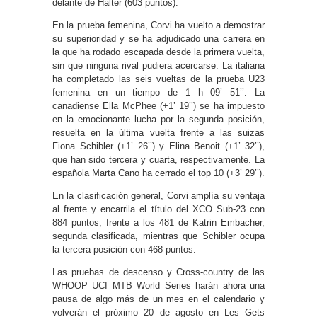
delante de Halter (603 puntos).
En la prueba femenina, Corvi ha vuelto a demostrar
su superioridad y se ha adjudicado una carrera en
la que ha rodado escapada desde la primera vuelta,
sin que ninguna rival pudiera acercarse. La italiana
ha completado las seis vueltas de la prueba U23
femenina en un tiempo de 1 h 09’ 51’’. La
canadiense Ella McPhee (+1’ 19’’) se ha impuesto
en la emocionante lucha por la segunda posición,
resuelta en la última vuelta frente a las suizas
Fiona Schibler (+1’ 26’’) y Elina Benoit (+1’ 32’’),
que han sido tercera y cuarta, respectivamente. La
española Marta Cano ha cerrado el top 10 (+3’ 29’’).
En la clasificación general, Corvi amplía su ventaja
al frente y encarrila el título del XCO Sub-23 con
884 puntos, frente a los 481 de Katrin Embacher,
segunda clasificada, mientras que Schibler ocupa
la tercera posición con 468 puntos.
Las pruebas de descenso y Cross-country de las
WHOOP UCI MTB World Series harán ahora una
pausa de algo más de un mes en el calendario y
volverán el próximo 20 de agosto en Les Gets