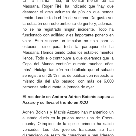
En la misma línea, el cónsul menor de La
Massana, Roger Fité, ha indicado que “hay que
destacar el gran volumen de público que hemos
tenido durante todo el fin de semana. Da gusto ver
la estación con este ambiente de gente y, además,
no se ha registrado ningún incidente. Todo ha
funcionado con agilidad y es importante ponerlo en
valor. Esto supone un impulso no solo para la
estación, sino para toda la parroquia de La
Massana. Hemos tenido todos los establecimientos
llenos. Todo ello contribuye a que queramos que la
Copa del Mundo continúe durante muchos años
más”. Hidalgo también ha detallado que el sábado
se registró un 25 % más de público con respecto al
mismo día del año pasado, con más de 6.000
personas solo durante la jornada de ayer.
El residente en Andorra Adrien Boichis supera a
Azzaro y se lleva el triunfo en XCO
Adrien Boichis y Mathis Azzaro han mantenido un
ajustado duelo en la prueba masculina de Cross-
country Olímpico, de la que el primero ha salido
vencedor. Los dos jóvenes franceses se han
distanciado del resto de corredores y han liderado