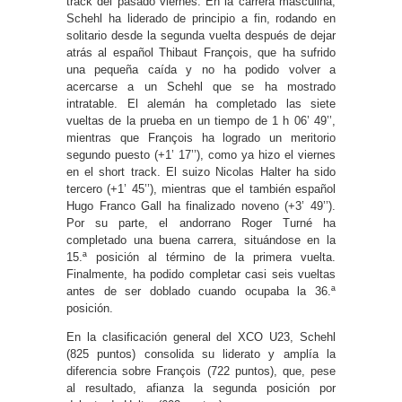
track del pasado viernes. En la carrera masculina,
Schehl ha liderado de principio a fin, rodando en
solitario desde la segunda vuelta después de dejar
atrás al español Thibaut François, que ha sufrido
una pequeña caída y no ha podido volver a
acercarse a un Schehl que se ha mostrado
intratable. El alemán ha completado las siete
vueltas de la prueba en un tiempo de 1 h 06’ 49’’,
mientras que François ha logrado un meritorio
segundo puesto (+1’ 17’’), como ya hizo el viernes
en el short track. El suizo Nicolas Halter ha sido
tercero (+1’ 45’’), mientras que el también español
Hugo Franco Gall ha finalizado noveno (+3’ 49’’).
Por su parte, el andorrano Roger Turné ha
completado una buena carrera, situándose en la
15.ª posición al término de la primera vuelta.
Finalmente, ha podido completar casi seis vueltas
antes de ser doblado cuando ocupaba la 36.ª
posición.
En la clasificación general del XCO U23, Schehl
(825 puntos) consolida su liderato y amplía la
diferencia sobre François (722 puntos), que, pese
al resultado, afianza la segunda posición por