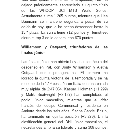
dejado prácticamente sentenciado su quinto título
de las WHOOP UCI MTB World Series.
Actualmente suma 1.265 puntos, mientras que Lisa
Baumann se mantiene segunda a pesar de su
caída de hoy, que la ha hecho descender hasta la
13.ª plaza. La suiza tiene 712 puntos y Hemstreet
cierra el top-3 de la general con 670 puntos.
Williamson y Ostgaard, triunfadores de las
finales júnior
Las finales júnior han abierto hoy el espectáculo del
descenso en Pal, con Jonty Williamson y Aletha
Ostgaard como protagonistas. El primero ha
logrado la quinta victoria de la temporada y se ha
rehecho de la 17.ª posición en Italia con una bajada
muy rápida de 2:47.054. Kasper Hickman (+1.299)
y Malik Boatwright (+2.127) han completado el
podio júnior masculino, mientras que el
rider
francés del equipo Commencal y residente en
Andorra desde los seis años, Sacha Gabriel Brizin,
ha terminado en quinta posición (+3.279). En la
clasificación general del DHI júnior masculino, el
neozelandés amplía su liderato y suma 309 puntos,