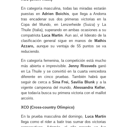
En categoría masculina, todas las miradas estarán
puestas en
Adrien Boichis
, que llega a Andorra
tras encadenar sus dos primeras victorias en la
Copa del Mundo, en Lenzerheide (Suiza) y La
Thuile (Italia), superando en ambas ocasiones a su
compatriota
Luca Martin
. Aun así, el liderato de la
clasificación general sigue en manos de
Mathis
Azzaro,
aunque su ventaja de 55 puntos se va
reduciendo.
En categoría femenina, la competición está mucho
más abierta e imprevisible.
Jenny Rissveds
ganó
en La Thuile y se convirtió en la cuarta vencedora
diferente en cinco pruebas. También habrá que
seguir de cerca a
Sina Frei, Savilia Blunk
y a la
vigente campeona del mundo,
Alessandra Keller
,
que todavía busca su primera victoria con el maillot
arcoíris.
XCO (Cross-country Olímpico)
En la prueba masculina del domingo,
Luca Martin
llega como el rider a batir tras sumar dos victorias