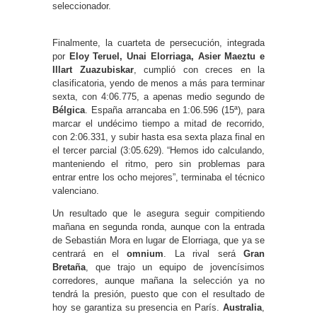
seleccionador.
Finalmente, la cuarteta de persecución, integrada
por
Eloy Teruel, Unai Elorriaga, Asier Maeztu e
Illart Zuazubiskar
, cumplió con creces en la
clasificatoria, yendo de menos a más para terminar
sexta, con 4:06.775, a apenas medio segundo de
Bélgica
. España arrancaba en 1:06.596 (15ª), para
marcar el undécimo tiempo a mitad de recorrido,
con 2:06.331, y subir hasta esa sexta plaza final en
el tercer parcial (3:05.629). “Hemos ido calculando,
manteniendo el ritmo, pero sin problemas para
entrar entre los ocho mejores”, terminaba el técnico
valenciano.
Un resultado que le asegura seguir compitiendo
mañana en segunda ronda, aunque con la entrada
de Sebastián Mora en lugar de Elorriaga, que ya se
centrará en el
omnium
. La rival será
Gran
Bretaña
, que trajo un equipo de jovencísimos
corredores, aunque mañana la selección ya no
tendrá la presión, puesto que con el resultado de
hoy se garantiza su presencia en París.
Australia
,