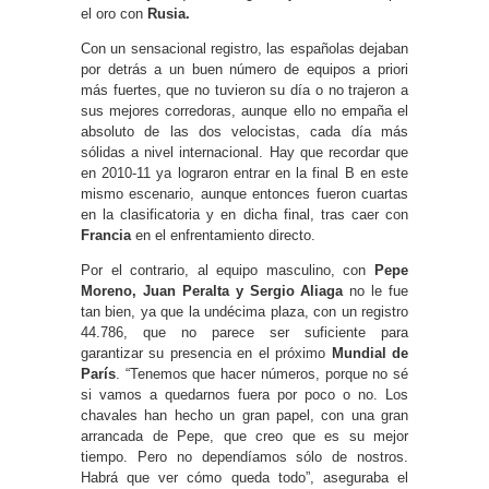
el oro con
Rusia.
Con un sensacional registro, las españolas dejaban
por detrás a un buen número de equipos a priori
más fuertes, que no tuvieron su día o no trajeron a
sus mejores corredoras, aunque ello no empaña el
absoluto de las dos velocistas, cada día más
sólidas a nivel internacional. Hay que recordar que
en 2010-11 ya lograron entrar en la final B en este
mismo escenario, aunque entonces fueron cuartas
en la clasificatoria y en dicha final, tras caer con
Francia
en el enfrentamiento directo.
Por el contrario, al equipo masculino, con
Pepe
Moreno, Juan Peralta y Sergio Aliaga
no le fue
tan bien, ya que la undécima plaza, con un registro
44.786, que no parece ser suficiente para
garantizar su presencia en el próximo
Mundial de
París
. “Tenemos que hacer números, porque no sé
si vamos a quedarnos fuera por poco o no. Los
chavales han hecho un gran papel, con una gran
arrancada de Pepe, que creo que es su mejor
tiempo. Pero no dependíamos sólo de nostros.
Habrá que ver cómo queda todo”, aseguraba el