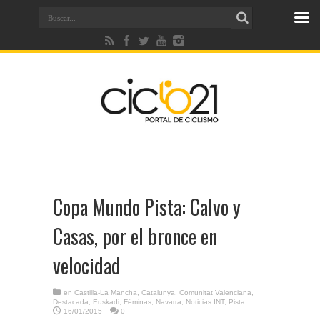
Copa Mundo Pista: Calvo y
Casas, por el bronce en
velocidad
en
Castilla-La Mancha
,
Catalunya
,
Comunitat Valenciana
,
Destacada
,
Euskadi
,
Féminas
,
Navarra
,
Noticias INT
,
Pista
16/01/2015
0