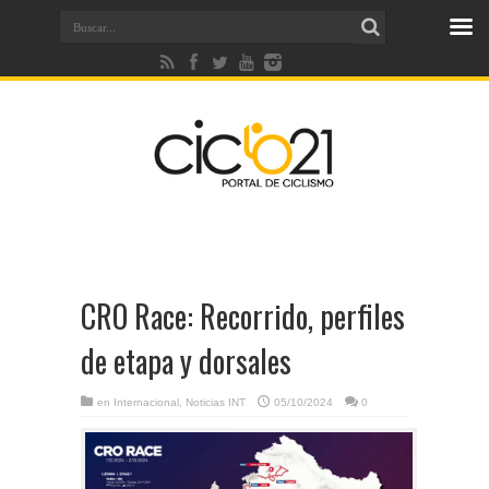
CRO Race: Recorrido, perfiles
de etapa y dorsales
en
Internacional
,
Noticias INT
05/10/2024
0