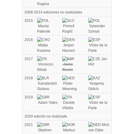
Rogina
2008-2014
ediciones no realizadas
2015
Maciej
Primož
Sylwester
Paterski
Roglič
Szmyd
2016
Matija
Jesper
Víctor de la
Kvasina
Hansen
Parte
2017
Jan
Vincenzo
Jaime
Hirt
Nibali
Rosón
2018
Kanstantsín
Pieter
Yevgeniy
Siutsou
Weening
Gidich
2019
Adam Yates
Davide
Víctor de la
Villella
Parte
2020
edición no realizada
2021
Mick
Stephen
Markus
van Dijke