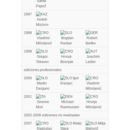
Sandi
Papež
1997
Andréi
Mizúrov
1998
Vladimir
Bogdan
Robert
Miholjević
Ravbar
Bartko
1999
Gregor
Hrvoje
Joachim
Tekavec
Bosnjak
Ladler
ediciones profesionales
2000
Igor
Martin
Kranjec
Vladimir
Derganc
Miholjević
2001
Simone
Michael
Hrvoje
Mori
Rasmussen
Miholjević
2002-2006
ediciones no realizadas
2007
Matej
Mitja
Radoslav
Stare
Mahorič