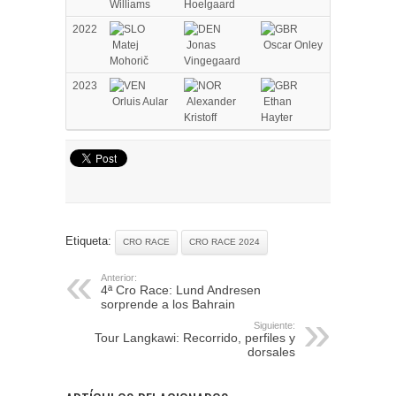
Williams
Hoelgaard
2022
Matej
Jonas
Oscar Onley
Mohorič
Vingegaard
2023
Orluis Aular
Alexander
Ethan
Kristoff
Hayter
Etiqueta:
CRO RACE
CRO RACE 2024
Anterior:
4ª Cro Race: Lund Andresen
sorprende a los Bahrain
Siguiente:
Tour Langkawi: Recorrido, perfiles y
dorsales