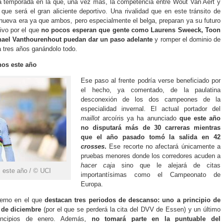
a temporada en la que, una vez más, la competencia entre Wout Van Aert y
ue será el gran aliciente deportivo. Una rivalidad que en este tránsito de
nueva era ya que ambos, pero especialmente el belga, preparan ya su futuro
tivo por el que
no pocos esperan que gente como Laurens Sweeck, Toon
hael Vanthourenhout puedan dar un paso adelante
y romper el dominio de
 tres años ganándolo todo.
os este año
Ese paso al frente podría verse beneficiado por
el hecho, ya comentado, de la paulatina
desconexión de los dos campeones de la
especialidad invernal. El actual portador del
maillot
arcoíris ya ha anunciado
que este año
no disputará más de 30 carreras mientras
que el año pasado tomó la salida en 42
crosses
.
Ese recorte no afectará únicamente a
pruebas menores donde los corredores acuden a
hacer caja
sino que le alejará de citas
 este año / © UCI
importantísimas como el Campeonato de
Europa.
ierno en el que
destacan tres periodos de descanso: uno a principio de
 de diciembre
(por el que se perderá la cita del DVV de Essen) y un último
incipios de enero. Además,
no tomará parte en la puntuable del