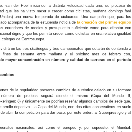
 van der Poel iniciando, a distinta velocidad cada uno, su proceso de
dad que les ha visto nacer y crecer como ciclistas, mañana domingo fará
Unidos) una nueva temporada de ciclocross. Una campaña que, para los
egado acompañada de la estupenda noticia de
la creación del primer equipo
us corredores de medios y presupuesto suficiente como para afrontar con
acional digno y que les permita crecer como ciclistas en una relativa igualdad
s colegas de Centroeuropa.
vidirá en las tres
challenges
y tres campeonatos que dotarán de contenido a
los fines de semana entre mañana y el próximo mes de febrero con,
e mayor concentración en número y calidad de carreras en el periodo
 cambios
iones de la regularidad presenta cambios de auténtico calado en su formato
El número de pruebas seguirá siendo el mismo (Copa del Mundo: 9,
ekeringen: 8) y únicamente se podrían reseñar algunos cambios de sede que,
desarrollo deportivo. La Copa del Mundo, con dos citas consecutivas en suelo
de abrir la competición para dar paso, por este orden, al Superprestigio y al
eonatos nacionales, así como el europeo y, por supuesto, el Mundial,