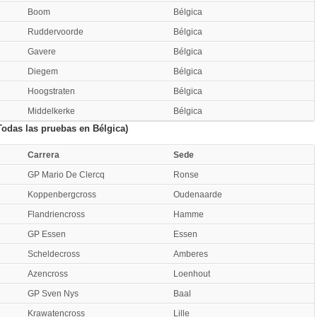
Boom
Bélgica
Ruddervoorde
Bélgica
Gavere
Bélgica
Diegem
Bélgica
Hoogstraten
Bélgica
Middelkerke
Bélgica
odas las pruebas en Bélgica)
Carrera
Sede
GP Mario De Clercq
Ronse
Koppenbergcross
Oudenaarde
Flandriencross
Hamme
GP Essen
Essen
Scheldecross
Amberes
Azencross
Loenhout
GP Sven Nys
Baal
Krawatencross
Lille