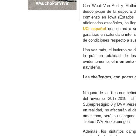
Con Wout Van Aert y Mathieu
desconexión de la especiali
comienzo en Iowa (Estados 
aficionados españoles, ha ll
UCI español
que dotará a s
garantías un calendario intern
de condiciones respecto a su
Una vez más, el invierno se di
la práctica totalidad de 
evidentemente,
el momento d
navideño
.
Las
challenges
, con pocos
Ninguna de las tres competic
del invierno 2017-2018. 
Superprestigio: 8 y DVV Verz
en realidad, no afectarán al 
americano, será la encargada 
Trofeo DVV Verzekeringen.
Además, los distintos camp