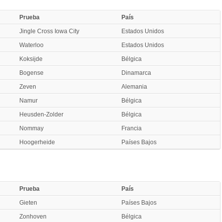
Prueba
País
Jingle Cross Iowa City
Estados Unidos
Waterloo
Estados Unidos
Koksijde
Bélgica
Bogense
Dinamarca
Zeven
Alemania
Namur
Bélgica
Heusden-Zolder
Bélgica
Nommay
Francia
Hoogerheide
Países Bajos
Prueba
País
Gieten
Países Bajos
Zonhoven
Bélgica