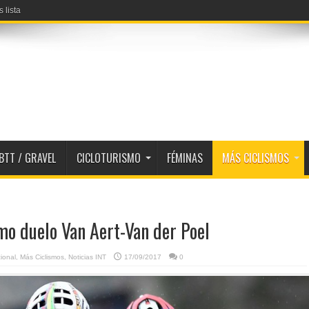
 lista
BTT / GRAVEL
CICLOTURISMO
FÉMINAS
MÁS CICLISMOS
mo duelo Van Aert-Van der Poel
ional
,
Más Ciclismos
,
Noticias INT
17/09/2017
0