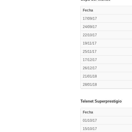
Fecha
17/09/17
24/09/17
22/10/17
19/11/17
25/11/17
17/12/17
26/12/17
21/01/18
28/01/18
Telenet Superprestigio
Fecha
01/10/17
15/10/17