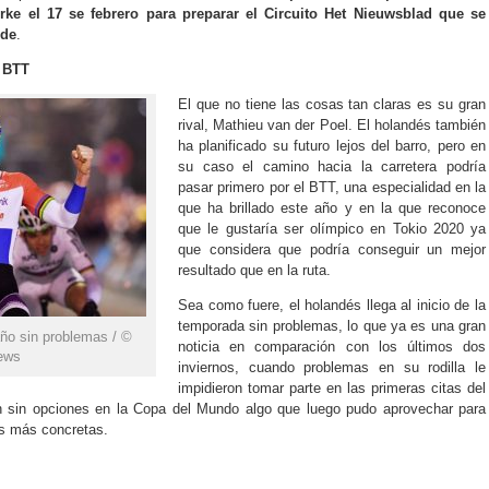
rke el 17 se febrero para preparar el Circuito Het Nieuwsblad que se
rde
.
l BTT
El que no tiene las cosas tan claras es su gran
rival, Mathieu van der Poel. El holandés también
ha planificado su futuro lejos del barro, pero en
su caso el camino hacia la carretera podría
pasar primero por el BTT, una especialidad en la
que ha brillado este año y en la que reconoce
que le gustaría ser olímpico en Tokio 2020 ya
que considera que podría conseguir un mejor
resultado que en la ruta.
Sea como fuere, el holandés llega al inicio de la
temporada sin problemas, lo que ya es una gran
ño sin problemas / ©
noticia en comparación con los últimos dos
ews
inviernos, cuando problemas en su rodilla le
impidieron tomar parte en las primeras citas del
ron sin opciones en la Copa del Mundo algo que luego pudo aprovechar para
as más concretas.