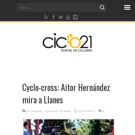
Cyclo-cross: Aitor Hernández
mira a Llanes
en
Asturias
,
Ciclocross
,
Euskadi
11/10/2013
0