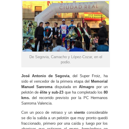
De Segovia, Camacho y López-Cozar, en el
podio.
José Antonio de Segovia
, del Super Froiz, ha
sido el vencedor de la primera etapa del
Memorial
Manuel Sanroma
disputada en
Almagro
por un
pelotón de
élite y sub-23
que ha completado los
80
kms.
del recorrido previsto por la PC Hermanos
Sanroma Valencia.
Con un poco de retraso y un
viento
considerable
se dio la salida a un pelotón que muy pronto quedó
fraccionado, primero por una caída y luego por los
abanicos que estiraron el grupo, formándose en