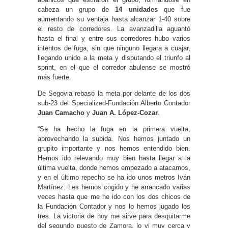
cabeza un grupo de
14 unidades
que fue
aumentando su ventaja hasta alcanzar 1-40 sobre
el resto de corredores. La avanzadilla aguantó
hasta el final y entre sus corredores hubo varios
intentos de fuga, sin que ninguno llegara a cuajar,
llegando unido a la meta y disputando el triunfo al
sprint, en el que el corredor abulense se mostró
más fuerte.
De Segovia rebasó la meta por delante de los dos
sub-23 del Specialized-Fundación Alberto Contador
Juan Camacho
y
Juan A. López-Cozar
.
“Se ha hecho la fuga en la primera vuelta,
aprovechando la subida. Nos hemos juntado un
grupito importante y nos hemos entendido bien.
Hemos ido relevando muy bien hasta llegar a la
última vuelta, donde hemos empezado a atacarnos,
y en el último repecho se ha ido unos metros Iván
Martínez. Les hemos cogido y he arrancado varias
veces hasta que me he ido con los dos chicos de
la Fundación Contador y nos lo hemos jugado los
tres. La victoria de hoy me sirve para desquitarme
del segundo puesto de Zamora, lo vi muy cerca y