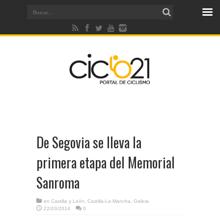
De Segovia se lleva la
primera etapa del Memorial
Sanroma
en
Castilla y León
,
Castilla-La Mancha
,
Galicia
22/03/2014
0