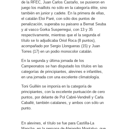
de la RFEC, Juan Carlos Castaño, se pusieron en
juego los maillots no sólo en la categoría élite, sino
también en junior y cadete. En la primera de ellas,
el catalán Eloi Paré, con sólo dos puntos de
penalización, superaba su paisano a Bernat Seuba
y al vasco Gorka Susperregui, con 13 y 35
respectivamente, mientras que el la segunda el
título se lo adjudicaba Oriol Roca (8 puntos),
acompañado por Sergio Llongueras (15) y Juan
Torres (17) en un podio monocolor catalán.
En la segunda y última jornada de los
Campeonatos se han disputado los títulos en las
categorías de principiantes, alevines e infantiles,
en una jornada con una excelente climatología.
Toni Guillén se imponía en la categoría de
principiantes, con la excelente puntuación de cero
puntos, por delante de Pol Cabré-Vendrell y Carla
Caballé, también catalanes, y ambos con sólo un
punto.
En alevines, el título se fue para Castilla-La
Mancha, en la persona de Alejandro Montalvo, que