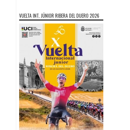
VUELTA INT. JÚNIOR RIBERA DEL DUERO 2026