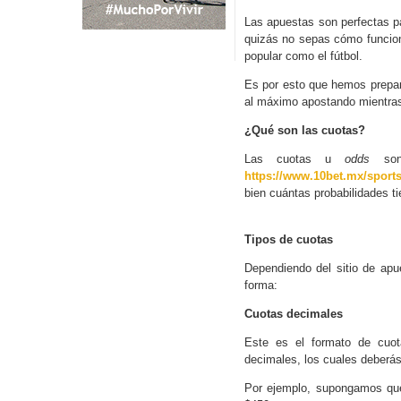
Las apuestas son perfectas p
quizás no sepas cómo funcion
popular como el fútbol.
Es por esto que hemos prepar
al máximo apostando mientras 
¿Qué son las cuotas?
Las cuotas u
odds
son 
https://www.10bet.mx/sports/
bien cuántas probabilidades ti
Tipos de cuotas
Dependiendo del sitio de apu
forma:
Cuotas decimales
Este es el formato de cuo
decimales, los cuales deberás
Por ejemplo, supongamos que 