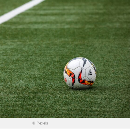
© Pexels