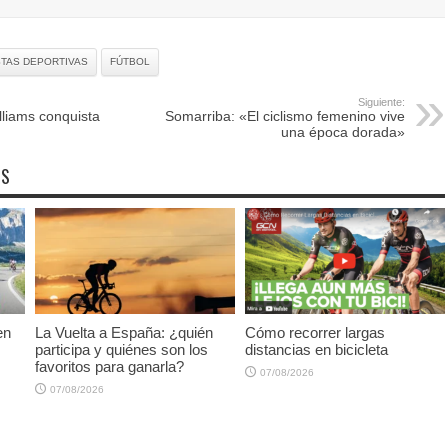
TAS DEPORTIVAS
FÚTBOL
Siguiente:
lliams conquista
Somarriba: «El ciclismo femenino vive
una época dorada»
OS
en
La Vuelta a España: ¿quién
Cómo recorrer largas
participa y quiénes son los
distancias en bicicleta
favoritos para ganarla?
07/08/2026
07/08/2026