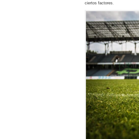
ciertos factores.