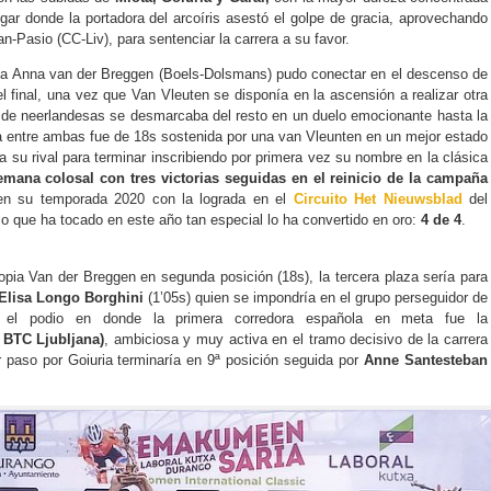
ugar donde la portadora del arcoíris asestó el golpe de gracia, aprovechando
-Pasio (CC-Liv), para sentenciar la carrera a su favor.
iota Anna van der Breggen (Boels-Dolsmans) pudo conectar en el descenso de
el final, una vez que Van Vleuten se disponía en la ascensión a realizar otra
úo de neerlandesas se desmarcaba del resto en un duelo emocionante hasta la
a entre ambas fue de 18s sostenida por una van Vleunten en un mejor estado
 su rival para terminar inscribiendo por primera vez su nombre en la clásica
emana colosal con tres victorias seguidas en el reinicio de la campaña
 en su temporada 2020 con la lograda en el
Circuito Het Nieuwsblad
del
o que ha tocado en este año tan especial lo ha convertido en oro:
4 de 4
.
ropia Van der Breggen en segunda posición (18s), la tercera plaza sería para
Elisa Longo Borghini
(1’05s) quien se impondría en el grupo perseguidor de
o el podio en donde la primera corredora española en meta fue la
 BTC Ljubljana)
, ambiciosa y muy activa en el tramo decisivo de la carrera
r paso por Goiuria terminaría en 9ª posición seguida por
Anne Santesteban