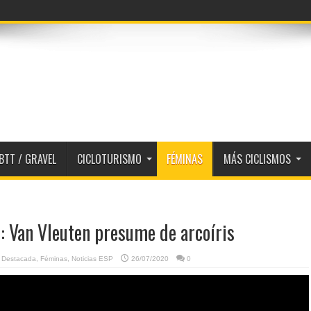
quipos 2026
BTT / GRAVEL
CICLOTURISMO
FÉMINAS
MÁS CICLISMOS
 Van Vleuten presume de arcoíris
,
Destacada
,
Féminas
,
Noticias ESP
26/07/2020
0