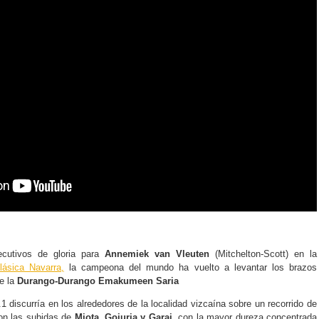
cutivos de gloria para
Annemiek van Vleuten
(Mitchelton-Scott) en la
ásica Navarra,
la campeona del mundo ha vuelto a levantar los brazos
de la
Durango-Durango Emakumeen Saria
1 discurría en los alrededores de la localidad vizcaína sobre un recorrido de
on las subidas de
Miota, Goiuria y Garai,
con la mayor dureza concentrada