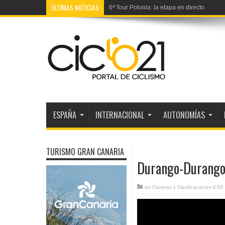
ÚLTIMAS NOTICIAS
Vuelta España: Perfiles de las etapas y e
ESPAÑA
INTERNACIONAL
AUTONOMÍAS
TURISMO GRAN CANARIA
Durango-Durango:
en
Carreras y Clasificaciones ESP