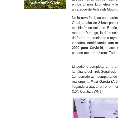
en los últimos kilómetros y l
un ataque de Ashleigh Moolman
No lo tuvo fácil, su compatr
Garai, a falta de 8 kms para 
exhibición en solitario. El d
meta de Durango, la diferenci
de forma manteniendo a raya a
vizcaína,
certificando una s
2020 post Covid19
, cuatro
pasado mes de febrero. Todo l
El podio lo completarían la p
la italiana del Trek Segafredo
15 corredoras completand
mallorquina
Mavi García (Alè
llegando a atacar en el prime
(10ª, Ceratizit-WNT).