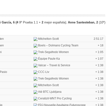
i García, 6 (4
9º Prueba 1.1 +
2
mejor española);
Anne Santesteban, 2
(10º)
ten
Mitchelton-Scott
2:51:17
gen
Boels – Dolmans Cycling Team
+ 18
ni
Trek-Segafredo Women
+ 1:05
Équipe Paule Ka
+ 1:07
Valcar – Travel & Service
+ 1:38
Pasio
CCC-Liv
+ 1:38
Trek-Segafredo Women
+ 1:38
Mitchelton-Scott
+ 1:38
Alé BTC Ljubljana
+ 1:38
Ceratizit-WNT Pro Cycling
+ 1:38
ig
FDJ-Nouvelle Aquitaine-Futuroscope
+ 1:38