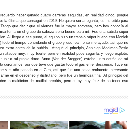
 recuerdo haber ganado cuatro carreras seguidas, en realidad cinco, porque
 la última que conseguí en 2019. No quiero ser arrogante; es increíble para
 Tengo que decir que el viernes fue la mayor sorpresa, pero hoy conocía el
e mantenía en el grupo de cabeza sería bueno para mí. Fue una subida súper
n. Al llegar a ese punto, el equipo hizo un trabajo súper bueno con Moniek
s) todo el tiempo controlando el grupo y eso realmente me ayudó, así que no
zo extra antes de la subida. Ataqué al principio, Ashleigh Moolman-Pasio
n ataque muy, muy fuerte, pero en realidad pude seguirla, y luego explotó.
 subir a mi propio ritmo. Anna (Van der Breggen) estaba justo detrás de mí
o coronamos, así que tuve que gastar todo el gas en el descenso. Tuve un
e y el año pasado en el Giro, así que fue una pelea realmente interesante
arme en el descenso y disfrutarlo, pero fue un hermosa final. Al principio del
bre la maldición del maillot arcoíris, pero estoy muy feliz de no tener esa