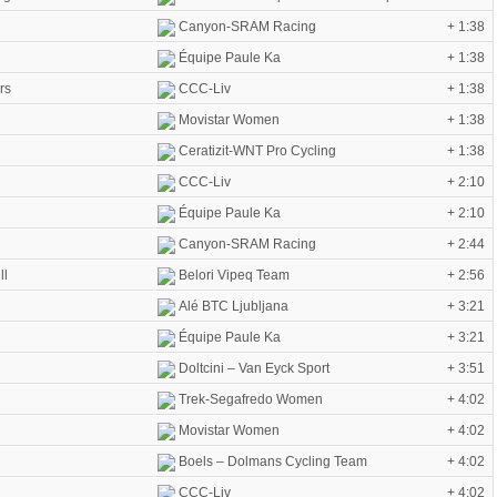
Canyon-SRAM Racing
+ 1:38
Équipe Paule Ka
+ 1:38
rs
CCC-Liv
+ 1:38
Movistar Women
+ 1:38
Ceratizit-WNT Pro Cycling
+ 1:38
CCC-Liv
+ 2:10
Équipe Paule Ka
+ 2:10
Canyon-SRAM Racing
+ 2:44
ll
Belori Vipeq Team
+ 2:56
Alé BTC Ljubljana
+ 3:21
Équipe Paule Ka
+ 3:21
Doltcini – Van Eyck Sport
+ 3:51
Trek-Segafredo Women
+ 4:02
Movistar Women
+ 4:02
Boels – Dolmans Cycling Team
+ 4:02
CCC-Liv
+ 4:02