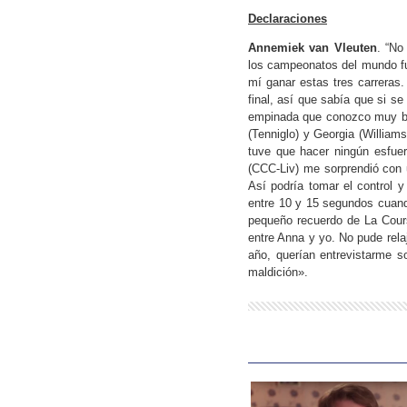
Declaraciones
Annemiek van Vleuten
. “No
los campeonatos del mundo fue
mí ganar estas tres carreras.
final, así que sabía que si s
empinada que conozco muy bie
(Tenniglo) y Georgia (William
tuve que hacer ningún esfuer
(CCC-Liv) me sorprendió con u
Así podría tomar el control y
entre 10 y 15 segundos cuand
pequeño recuerdo de La Cours
entre Anna y yo. No pude relaj
año, querían entrevistarme so
maldición».