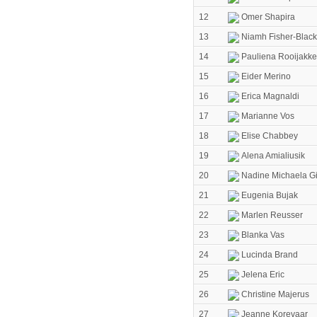
12
Omer Shapira
13
Niamh Fisher-Black
14
Pauliena Rooijakke
15
Eider Merino
16
Erica Magnaldi
17
Marianne Vos
18
Elise Chabbey
19
Alena Amialiusik
20
Nadine Michaela Gi
21
Eugenia Bujak
22
Marlen Reusser
23
Blanka Vas
24
Lucinda Brand
25
Jelena Eric
26
Christine Majerus
27
Jeanne Korevaar