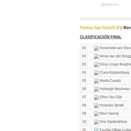
Puntos Top Ciclo21 (F)
: Mav
CLASIFICACIÓN FINAL
01
Annemiek van Vleu
02
Anna van der Breg
03
Elisa Longo Borghi
04
Clara Koppenburg
05
Marta Cavalli
06
Ashleigh Moolman-
07
Ellen Van Dijk
08
Amanda Spratt
09
Mavi Garcia
10
Ane Santesteban
11
Cecilie Uttrup Ludw