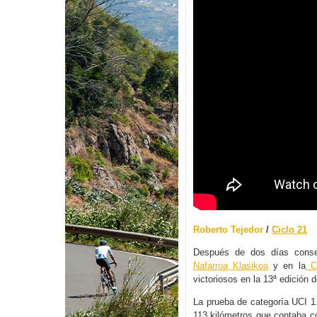
Roberto Tejedor
/
Ciclo 21
Después de dos días conse
Nafarroa Klasikoa
y en la
Cl
victoriosos en la 13ª edición 
La prueba de categoría UCI 1.
113 kilómetros que contaba c